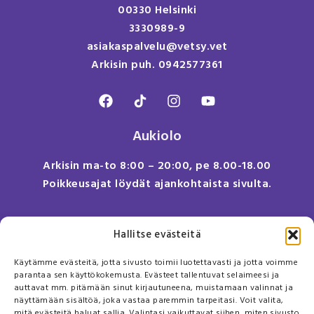
00330 Helsinki
3330989-9
asiakaspalvelu@vetsy.vet
Arkisin puh. 0942577361
Aukiolo
Arkisin ma-to 8:00 – 20:00, pe 8.00-18.00
Poikkeusajat löydät ajankohtaista sivulta.
Anna meille palautetta
Hallitse evästeitä
Tule meille töihin!
Käytämme evästeitä, jotta sivusto toimii luotettavasti ja jotta voimme
Sivusto
parantaa sen käyttökokemusta. Evästeet tallentuvat selaimeesi ja
auttavat mm. pitämään sinut kirjautuneena, muistamaan valinnat ja
näyttämään sisältöä, joka vastaa paremmin tarpeitasi. Voit valita,
Usein kysyttyä
mitä evästeitä haluat sallia. Valintasi vaikuttavat siihen, miten sivusto