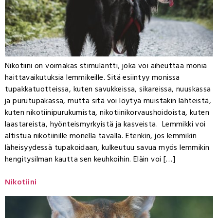
Nikotiini on voimakas stimulantti, joka voi aiheuttaa monia
haittavaikutuksia lemmikeille. Sitä esiintyy monissa
tupakkatuotteissa, kuten savukkeissa, sikareissa, nuuskassa
ja purutupakassa, mutta sitä voi löytyä muistakin lähteistä,
kuten nikotiinipurukumista, nikotiinikorvaushoidoista, kuten
laastareista, hyönteismyrkyistä ja kasveista. Lemmikki voi
altistua nikotiinille monella tavalla. Etenkin, jos lemmikin
läheisyydessä tupakoidaan, kulkeutuu savua myös lemmikin
hengitysilman kautta sen keuhkoihin. Eläin voi […]
Nikotiini