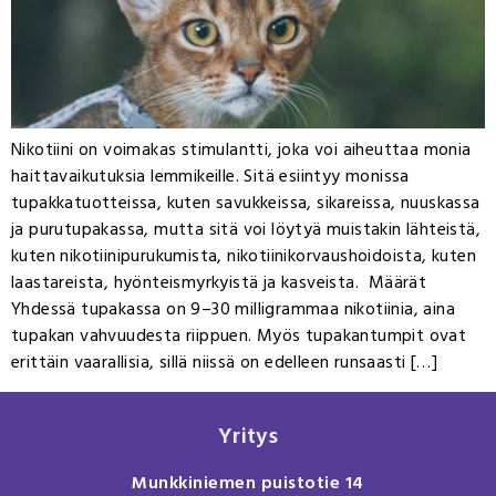
Nikotiini on voimakas stimulantti, joka voi aiheuttaa monia
haittavaikutuksia lemmikeille. Sitä esiintyy monissa
tupakkatuotteissa, kuten savukkeissa, sikareissa, nuuskassa
ja purutupakassa, mutta sitä voi löytyä muistakin lähteistä,
kuten nikotiinipurukumista, nikotiinikorvaushoidoista, kuten
laastareista, hyönteismyrkyistä ja kasveista. Määrät
Yhdessä tupakassa on 9–30 milligrammaa nikotiinia, aina
tupakan vahvuudesta riippuen. Myös tupakantumpit ovat
erittäin vaarallisia, sillä niissä on edelleen runsaasti […]
Yritys
Munkkiniemen puistotie 14