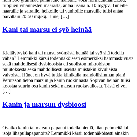
riippuen vihannesten määrästä, antaa lisänä n. 10 mg/pv. Tiineille
naaraille ja sairaille, heikoille tai vanhoille marsuille tulisi antaa
päivittäin 20-50 mg/kg. Tiine, […]
Kani tai marsu ei syö heinää
Kieltäytyykö kani tai marsu syömästä heinää tai syö sitä todella
vähän? Lemmikki kärsii todennäköisesti esimerkiksi hammaskivusta
sekä mahdollisesti dysbioosista eli suoliston mikrobiston
muutoksesta sekä mahdollisesti useista muistakin kivuliaista
vaivoista. Hänet on hyvä tutkia klinikalla mahdollisimman pian!
Perutason tietoa marsun ja kanin ruokinnasta Sopivan heinän tulisi
koostaa suurin osa kanin sekä marsun ruokavaliosta. Tästä ei voi
[…]
Kanin ja marsun dysbioosi
Ovatko kanin tai marsun papanat todella pieniä, liian pehmeitä tai
isoja lihapullapapanoita? Lemmikki kärsii todennäköisesti ainakin