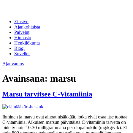
Etusivu
Ajankohtaista
Palvelut
Hinnasto
Henkilökunta
Blogi
Sovellus
Ajanvaraus
Avainsana:
marsu
Marsu tarvitsee C-Vitamiinia
Ihminen ja marsu ovat ainoat nisäkkäät, jotka eivät osaa itse tuottaa
C-vitamiinia. Aikuisen marsun päivittäistä C-vitamiinin tarvetta on
pidetty noin 10-30 milligrammana per elopainokilo (mg/kg/vrk). Eli
noin 500 grammaa painavalle marsulle voisi normaalitilanteessa,