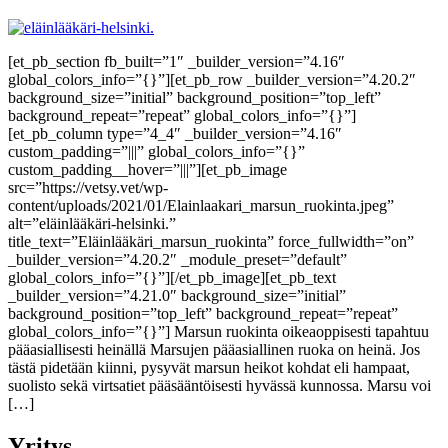
[et_pb_section fb_built=”1″ _builder_version=”4.16″
global_colors_info=”{}”][et_pb_row _builder_version=”4.20.2″
background_size=”initial” background_position=”top_left”
background_repeat=”repeat” global_colors_info=”{}”]
[et_pb_column type=”4_4″ _builder_version=”4.16″
custom_padding=”|||” global_colors_info=”{}”
custom_padding__hover=”|||”][et_pb_image
src=”https://vetsy.vet/wp-
content/uploads/2021/01/Elainlaakari_marsun_ruokinta.jpeg”
alt=”eläinlääkäri-helsinki.”
title_text=”Eläinlääkäri_marsun_ruokinta” force_fullwidth=”on”
_builder_version=”4.20.2″ _module_preset=”default”
global_colors_info=”{}”][/et_pb_image][et_pb_text
_builder_version=”4.21.0″ background_size=”initial”
background_position=”top_left” background_repeat=”repeat”
global_colors_info=”{}”] Marsun ruokinta oikeaoppisesti tapahtuu
pääasiallisesti heinällä Marsujen pääasiallinen ruoka on heinä. Jos
tästä pidetään kiinni, pysyvät marsun heikot kohdat eli hampaat,
suolisto sekä virtsatiet pääsääntöisesti hyvässä kunnossa. Marsu voi
[…]
Yritys