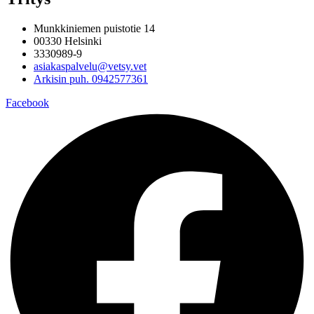
Munkkiniemen puistotie 14
00330 Helsinki
3330989-9
asiakaspalvelu@vetsy.vet
Arkisin puh. 0942577361
Facebook