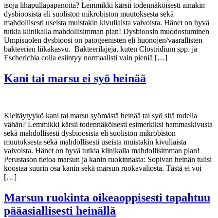
isoja lihapullapapanoita? Lemmikki kärsii todennäköisesti ainakin
dysbioosista eli suoliston mikrobiston muutoksesta sekä
mahdollisesti useista muistakin kivuliaista vaivoista. Hänet on hyvä
tutkia klinikalla mahdollisimman pian! Dysbioosin muodostuminen
Umpisuolen dysbioosi on patogeenisten eli huonojen/vaarallisten
bakteerien liikakasvu. Bakteerilajeja, kuten Clostridium spp. ja
Escherichia colia esiintyy normaalisti vain pieniä […]
Kani tai marsu ei syö heinää
Kieltäytyykö kani tai marsu syömästä heinää tai syö sitä todella
vähän? Lemmikki kärsii todennäköisesti esimerkiksi hammaskivusta
sekä mahdollisesti dysbioosista eli suoliston mikrobiston
muutoksesta sekä mahdollisesti useista muistakin kivuliaista
vaivoista. Hänet on hyvä tutkia klinikalla mahdollisimman pian!
Perustason tietoa marsun ja kanin ruokinnasta: Sopivan heinän tulisi
koostaa suurin osa kanin sekä marsun ruokavaliosta. Tästä ei voi
[…]
Marsun ruokinta oikeaoppisesti tapahtuu
pääasiallisesti heinällä