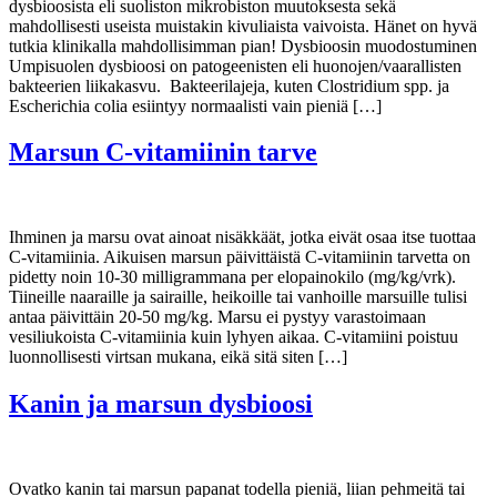
dysbioosista eli suoliston mikrobiston muutoksesta sekä
mahdollisesti useista muistakin kivuliaista vaivoista. Hänet on hyvä
tutkia klinikalla mahdollisimman pian! Dysbioosin muodostuminen
Umpisuolen dysbioosi on patogeenisten eli huonojen/vaarallisten
bakteerien liikakasvu. Bakteerilajeja, kuten Clostridium spp. ja
Escherichia colia esiintyy normaalisti vain pieniä […]
Marsun C-vitamiinin tarve
Ihminen ja marsu ovat ainoat nisäkkäät, jotka eivät osaa itse tuottaa
C-vitamiinia. Aikuisen marsun päivittäistä C-vitamiinin tarvetta on
pidetty noin 10-30 milligrammana per elopainokilo (mg/kg/vrk).
Tiineille naaraille ja sairaille, heikoille tai vanhoille marsuille tulisi
antaa päivittäin 20-50 mg/kg. Marsu ei pystyy varastoimaan
vesiliukoista C-vitamiinia kuin lyhyen aikaa. C-vitamiini poistuu
luonnollisesti virtsan mukana, eikä sitä siten […]
Kanin ja marsun dysbioosi
Ovatko kanin tai marsun papanat todella pieniä, liian pehmeitä tai