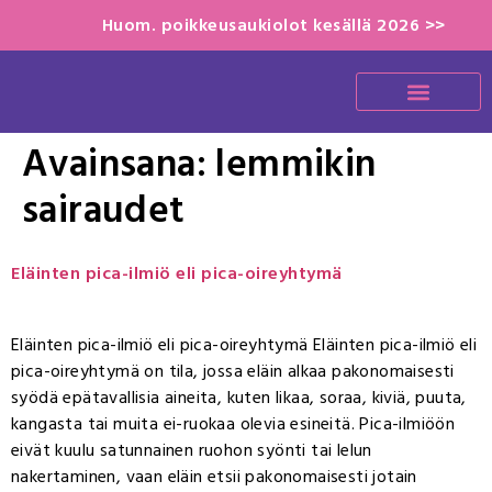
Huom. poikkeusaukiolot kesällä 2026 >>
Avainsana:
lemmikin
sairaudet
Eläinten pica-ilmiö eli pica-oireyhtymä
Eläinten pica-ilmiö eli pica-oireyhtymä Eläinten pica-ilmiö eli
pica-oireyhtymä on tila, jossa eläin alkaa pakonomaisesti
syödä epätavallisia aineita, kuten likaa, soraa, kiviä, puuta,
kangasta tai muita ei-ruokaa olevia esineitä. Pica-ilmiöön
eivät kuulu satunnainen ruohon syönti tai lelun
nakertaminen, vaan eläin etsii pakonomaisesti jotain