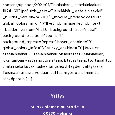
content/uploads/2021/01/Elainlaakari_-etaelainlaakari-
1024×683.jpg” title_text=”Eläinlääkäri_ etäeläinlääkäri”
_builder_version=”4.20.2″ _module_preset=”default”
global_colors_info=”{}”][/et_pb_image][et_pb_text
_builder_version=”4.21.0″ background_size=”initial”
background_position=”top_left”
background_repeat=”repeat” hover_enabled=”0″
global_colors_info=”{}” sticky_enabled=”0″] Mikä on
etäeläinlääkäri? Etäeläinlääkäri on laillistettu eläinlääkäri,
joka tarjoaa vastaanottoa etänä. Etävastaanotto tapahtuu
chatin sekä kuva-, puhe- tai videoyhteyden välityksellä.
Toisinaan asiassa voidaan auttaa myös puhelimen tai
sähköpostin […]
Yritys
Munkkiniemen puistotie 14
00330 Helsinki