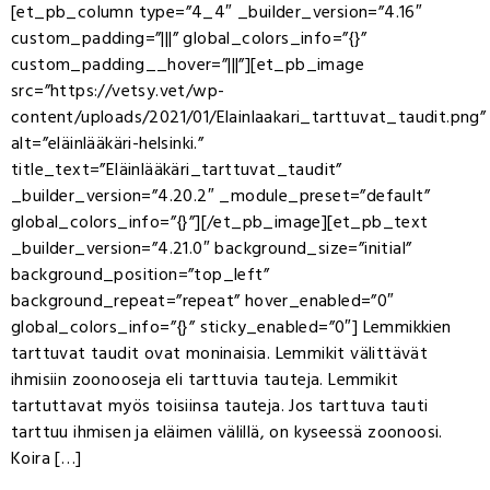
[et_pb_column type=”4_4″ _builder_version=”4.16″
custom_padding=”|||” global_colors_info=”{}”
custom_padding__hover=”|||”][et_pb_image
src=”https://vetsy.vet/wp-
content/uploads/2021/01/Elainlaakari_tarttuvat_taudit.png”
alt=”eläinlääkäri-helsinki.”
title_text=”Eläinlääkäri_tarttuvat_taudit”
_builder_version=”4.20.2″ _module_preset=”default”
global_colors_info=”{}”][/et_pb_image][et_pb_text
_builder_version=”4.21.0″ background_size=”initial”
background_position=”top_left”
background_repeat=”repeat” hover_enabled=”0″
global_colors_info=”{}” sticky_enabled=”0″] Lemmikkien
tarttuvat taudit ovat moninaisia. Lemmikit välittävät
ihmisiin zoonooseja eli tarttuvia tauteja. Lemmikit
tartuttavat myös toisiinsa tauteja. Jos tarttuva tauti
tarttuu ihmisen ja eläimen välillä, on kyseessä zoonoosi.
Koira […]