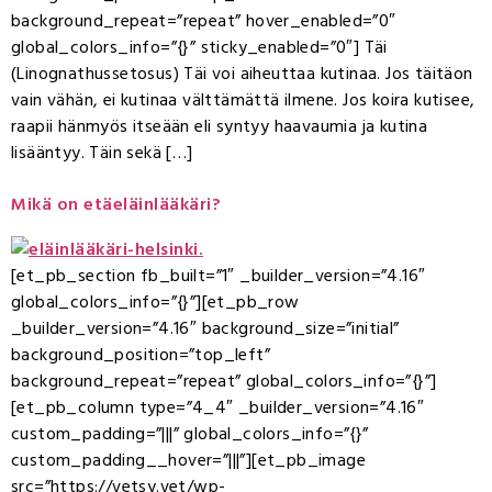
background_repeat=”repeat” hover_enabled=”0″
global_colors_info=”{}” sticky_enabled=”0″] Täi
(Linognathussetosus) Täi voi aiheuttaa kutinaa. Jos täitäon
vain vähän, ei kutinaa välttämättä ilmene. Jos koira kutisee,
raapii hänmyös itseään eli syntyy haavaumia ja kutina
lisääntyy. Täin sekä […]
Mikä on etäeläinlääkäri?
[et_pb_section fb_built=”1″ _builder_version=”4.16″
global_colors_info=”{}”][et_pb_row
_builder_version=”4.16″ background_size=”initial”
background_position=”top_left”
background_repeat=”repeat” global_colors_info=”{}”]
[et_pb_column type=”4_4″ _builder_version=”4.16″
custom_padding=”|||” global_colors_info=”{}”
custom_padding__hover=”|||”][et_pb_image
src=”https://vetsy.vet/wp-