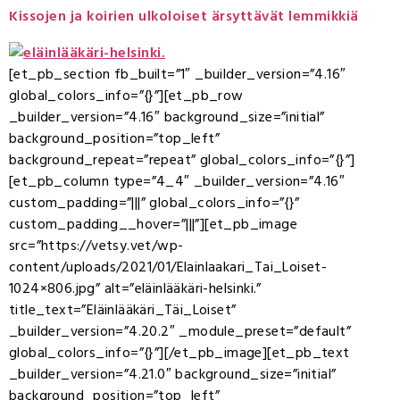
Kissojen ja koirien ulkoloiset ärsyttävät lemmikkiä
[et_pb_section fb_built=”1″ _builder_version=”4.16″
global_colors_info=”{}”][et_pb_row
_builder_version=”4.16″ background_size=”initial”
background_position=”top_left”
background_repeat=”repeat” global_colors_info=”{}”]
[et_pb_column type=”4_4″ _builder_version=”4.16″
custom_padding=”|||” global_colors_info=”{}”
custom_padding__hover=”|||”][et_pb_image
src=”https://vetsy.vet/wp-
content/uploads/2021/01/Elainlaakari_Tai_Loiset-
1024×806.jpg” alt=”eläinlääkäri-helsinki.”
title_text=”Eläinlääkäri_Täi_Loiset”
_builder_version=”4.20.2″ _module_preset=”default”
global_colors_info=”{}”][/et_pb_image][et_pb_text
_builder_version=”4.21.0″ background_size=”initial”
background_position=”top_left”