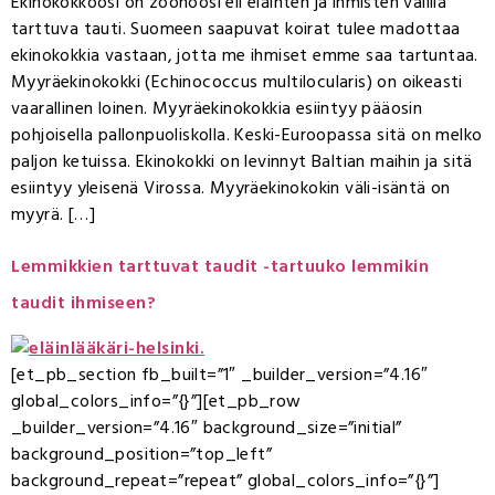
Ekinokokkoosi on zoonoosi eli eläinten ja ihmisten välillä
tarttuva tauti. Suomeen saapuvat koirat tulee madottaa
ekinokokkia vastaan, jotta me ihmiset emme saa tartuntaa.
Myyräekinokokki (Echinococcus multilocularis) on oikeasti
vaarallinen loinen. Myyräekinokokkia esiintyy pääosin
pohjoisella pallonpuoliskolla. Keski-Euroopassa sitä on melko
paljon ketuissa. Ekinokokki on levinnyt Baltian maihin ja sitä
esiintyy yleisenä Virossa. Myyräekinokokin väli-isäntä on
myyrä. […]
Lemmikkien tarttuvat taudit -tartuuko lemmikin
taudit ihmiseen?
[et_pb_section fb_built=”1″ _builder_version=”4.16″
global_colors_info=”{}”][et_pb_row
_builder_version=”4.16″ background_size=”initial”
background_position=”top_left”
background_repeat=”repeat” global_colors_info=”{}”]