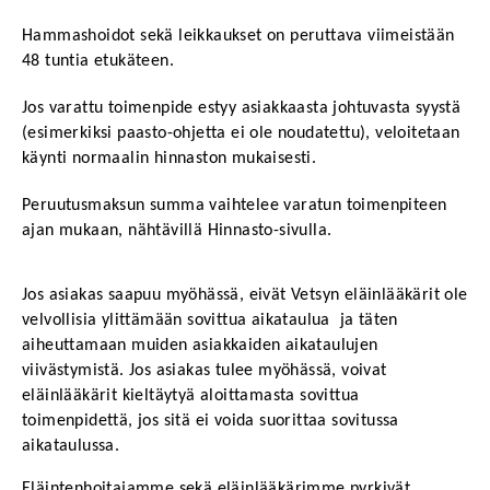
Hammashoidot sekä leikkaukset on peruttava viimeistään 
48 tuntia etukäteen.
Jos varattu toimenpide estyy asiakkaasta johtuvasta syystä 
(esimerkiksi paasto-ohjetta ei ole noudatettu), veloitetaan 
käynti normaalin hinnaston mukaisesti. 
Peruutusmaksun summa vaihtelee varatun toimenpiteen 
ajan mukaan, nähtävillä Hinnasto-sivulla.
Jos asiakas saapuu myöhässä, eivät Vetsyn eläinlääkärit ole 
velvollisia ylittämään sovittua aikataulua  ja täten 
aiheuttamaan muiden asiakkaiden aikataulujen 
viivästymistä. Jos asiakas tulee myöhässä, voivat 
eläinlääkärit kieltäytyä aloittamasta sovittua 
toimenpidettä, jos sitä ei voida suorittaa sovitussa 
aikataulussa.
Eläintenhoitajamme sekä eläinlääkärimme pyrkivät 