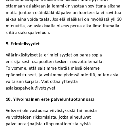
ottamaan asiakkaan ja lemmikin vastaan sovittuna aikana, 
mutta johtuen eläinlääkintäpalvelun luonteesta ei sovittua 
aikaa aina voida taata. Jos eläinlääkäri on myöhässä yli 30 
minuuttia, on asiakkaalla oikeus perua aika ilmoittamalla 
siitä asiakaspalveluun.
9. Erimielisyydet 
Väärinkäsitykset ja erimielisyydet on paras sopia 
ensisijaisesti osapuolten kesken  neuvottelemalla. 
Toivomme, että saisimme tietää missä olemme 
epäonnistuneet, ja voisimme yhdessä miettiä, miten asia 
voitaisiin korjata. Voit ottaa yhteyttä 
asiakaspalvelu@vetsy.vet
10. Ylivoimainen este palveluntuotannossa
Vetsy ei ole vastuussa viivästyksistä tai muista 
velvoitteiden rikkomisista, jotka aiheutuvat 
palveluntarjoajista riippumattomista syistä. 