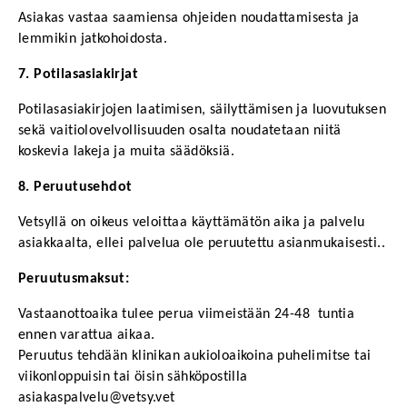
Asiakas vastaa saamiensa ohjeiden noudattamisesta ja 
lemmikin jatkohoidosta.
7. Potilasasiakirjat
Potilasasiakirjojen laatimisen, säilyttämisen ja luovutuksen 
sekä vaitiolovelvollisuuden osalta noudatetaan niitä 
koskevia lakeja ja muita säädöksiä.
8. Peruutusehdot
Vetsyllä on oikeus veloittaa käyttämätön aika ja palvelu 
asiakkaalta, ellei palvelua ole peruutettu asianmukaisesti..
Peruutusmaksut:
Vastaanottoaika tulee perua viimeistään 24-48  tuntia 
ennen varattua aikaa.
Peruutus tehdään klinikan aukioloaikoina puhelimitse tai 
viikonloppuisin tai öisin sähköpostilla 
asiakaspalvelu@vetsy.vet