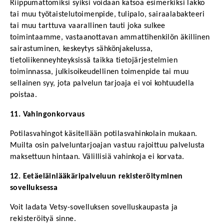
Riippumattomiksi syiksi voidaan katsoa esimerkiksi lakko 
tai muu työtaistelutoimenpide, tulipalo, sairaalabakteeri 
tai muu tarttuva vaarallinen tauti joka sulkee 
toimintaamme, vastaanottavan ammattihenkilön äkillinen 
sairastuminen, keskeytys sähkönjakelussa, 
tietoliikenneyhteyksissä taikka tietojärjestelmien 
toiminnassa, julkisoikeudellinen toimenpide tai muu 
sellainen syy, jota palvelun tarjoaja ei voi kohtuudella 
poistaa.
11. Vahingonkorvaus
Potilasvahingot käsitellään potilasvahinkolain mukaan. 
Muilta osin palveluntarjoajan vastuu rajoittuu palvelusta 
maksettuun hintaan. Välillisiä vahinkoja ei korvata. 
12. Eetäeläinlääkäripalveluun rekisteröityminen 
sovelluksessa
Voit ladata Vetsy-sovelluksen sovelluskaupasta ja 
rekisteröityä sinne.