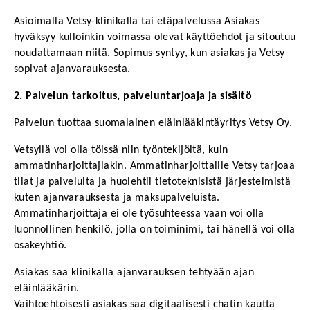
Asioimalla Vetsy-klinikalla tai etäpalvelussa Asiakas 
hyväksyy kulloinkin voimassa olevat käyttöehdot ja sitoutuu 
noudattamaan niitä. Sopimus syntyy, kun asiakas ja Vetsy 
sopivat ajanvarauksesta.
2. Palvelun tarkoitus, palveluntarjoaja ja sisältö
Palvelun tuottaa suomalainen eläinlääkintäyritys Vetsy Oy. 
Vetsyllä voi olla töissä niin työntekijöitä, kuin 
ammatinharjoittajiakin. Ammatinharjoittaille Vetsy tarjoaa 
tilat ja palveluita ja huolehtii tietoteknisistä järjestelmistä 
kuten ajanvarauksesta ja maksupalveluista. 
Ammatinharjoittaja ei ole työsuhteessa vaan voi olla 
luonnollinen henkilö, jolla on toiminimi, tai hänellä voi olla 
osakeyhtiö.
Asiakas saa klinikalla ajanvarauksen tehtyään ajan 
eläinlääkärin.
Vaihtoehtoisesti asiakas saa digitaalisesti chatin kautta 