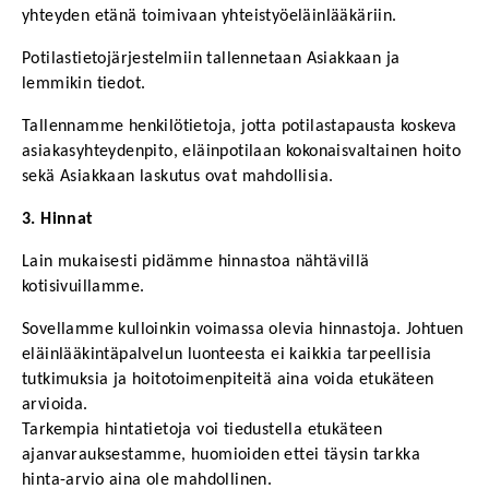
yhteyden etänä toimivaan yhteistyöeläinlääkäriin. 
Potilastietojärjestelmiin tallennetaan Asiakkaan ja 
lemmikin tiedot.
Tallennamme henkilötietoja, jotta potilastapausta koskeva 
asiakasyhteydenpito, eläinpotilaan kokonaisvaltainen hoito 
sekä Asiakkaan laskutus ovat mahdollisia. 
3. Hinnat
Lain mukaisesti pidämme hinnastoa nähtävillä 
kotisivuillamme.
Sovellamme kulloinkin voimassa olevia hinnastoja. Johtuen 
eläinlääkintäpalvelun luonteesta ei kaikkia tarpeellisia 
tutkimuksia ja hoitotoimenpiteitä aina voida etukäteen 
arvioida.
Tarkempia hintatietoja voi tiedustella etukäteen 
ajanvarauksestamme, huomioiden ettei täysin tarkka 
hinta-arvio aina ole mahdollinen.