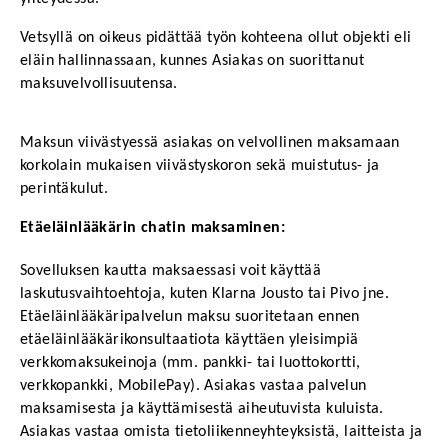
Vetsyllä on oikeus pidättää työn kohteena ollut objekti eli 
eläin hallinnassaan, kunnes Asiakas on suorittanut 
maksuvelvollisuutensa. 
Maksun viivästyessä asiakas on velvollinen maksamaan 
korkolain mukaisen viivästyskoron sekä muistutus- ja 
perintäkulut.
Etäeläinlääkärin chatin maksaminen:
Sovelluksen kautta maksaessasi voit käyttää 
laskutusvaihtoehtoja, kuten Klarna Jousto tai Pivo jne.
Etäeläinlääkäripalvelun maksu suoritetaan ennen 
etäeläinlääkärikonsultaatiota käyttäen yleisimpiä 
verkkomaksukeinoja (mm. pankki- tai luottokortti, 
verkkopankki, MobilePay). Asiakas vastaa palvelun 
maksamisesta ja käyttämisestä aiheutuvista kuluista. 
Asiakas vastaa omista tietoliikenneyhteyksistä, laitteista ja 