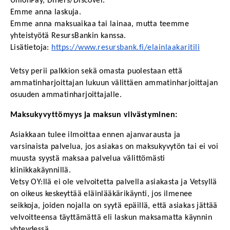
UnionPay, Diners/Discover.
Emme anna laskuja.
Emme anna maksuaikaa tai lainaa, mutta teemme 
yhteistyötä ResursBankin kanssa.
Lisätietoja: 
https://www.resursbank.fi/elainlaakaritili
Vetsy perii palkkion sekä omasta puolestaan että 
ammatinharjoittajan lukuun välittäen ammatinharjoittajan 
osuuden ammatinharjoittajalle.
Maksukyvyttömyys ja maksun viivästyminen:
Asiakkaan tulee ilmoittaa ennen ajanvarausta ja 
varsinaista palvelua, jos asiakas on maksukyvytön tai ei voi 
muusta syystä maksaa palvelua välittömästi 
klinikkakäynnillä. 
Vetsy OY:llä ei ole velvoitetta palvella asiakasta ja Vetsyllä 
on oikeus keskeyttää eläinlääkärikäynti, jos ilmenee 
seikkoja, joiden nojalla on syytä epäillä, että asiakas jättää 
velvoitteensa täyttämättä eli laskun maksamatta käynnin 
yhteydessä.