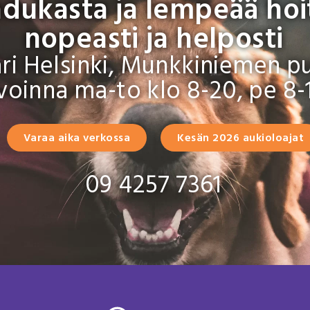
dukasta ja lempeää hoi
nopeasti ja helposti
äri Helsinki, Munkkiniemen pu
voinna ma-to klo 8-20, pe 8-
Varaa aika verkossa
Kesän 2026 aukioloajat
09 4257 7361