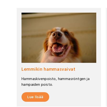
Lemmikin hammasvaivat
Hammaskivenpoisto, hammasröntgen ja
hampaiden poisto.
Lue lisää