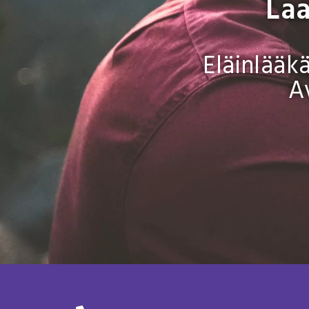
Laa
Eläinlääk
A