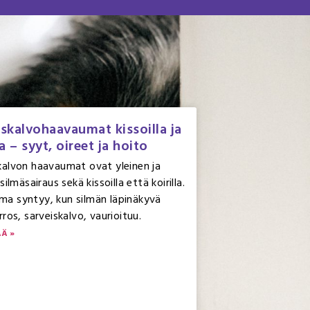
iskalvohaavaumat kissoilla ja
la – syyt, oireet ja hoito
kalvon haavaumat ovat yleinen ja
 silmäsairaus sekä kissoilla että koirilla.
a syntyy, kun silmän läpinäkyvä
rros, sarveiskalvo, vaurioituu.
ÄÄ »