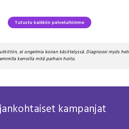
Tutustu kaikkiin palveluihimme
utkittiin, ei ongelmia koiran käsittelyssä. Diagnoosi myös heti
lemmilla kerroilla mitä parhain hoito.
jankohtaiset kampanjat