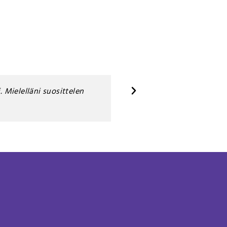
. Mielelläni suosittelen
Kaksi käyntiä teillä takana. 