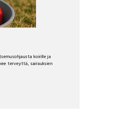
tsemusohjausta koirille ja
ukee terveyttä, sairauksien