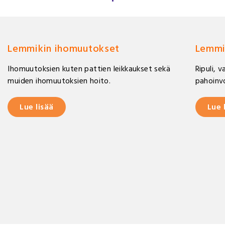
Lemmikin ihomuutokset
Lemmi
Ihomuutoksien kuten pattien leikkaukset sekä
Ripuli, 
muiden ihomuutoksien hoito.
pahoinvo
Lue lisää
Lue 