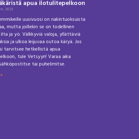
ääkäristä apua ilotulitepelkoon
un, 2025
lemmikeille uusivuosi on nakintuoksuista
a, mutta joillekin se on todellinen
ilta ja yö. Välkkyviä valoja, yllättäviä
sia ja ulkoa leijuvaa outoa käryä. Jos
i tarvitsee hetkellistä apua
pelkoon, tule Vetsyyn! Varaa aika
 sähköpostitse tai puhelimitse.
 »