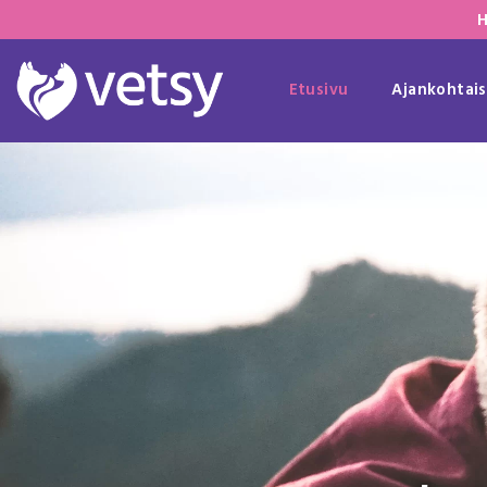
H
Etusivu
Ajankohtais