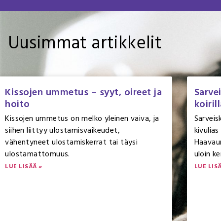
Uusimmat artikkelit
Kissojen ummetus – syyt, oireet ja
Sarve
hoito
koiril
Kissojen ummetus on melko yleinen vaiva, ja
Sarveis
siihen liittyy ulostamisvaikeudet,
kivulias
vähentyneet ulostamiskerrat tai täysi
Haavaum
ulostamattomuus.
uloin ke
LUE LISÄÄ »
LUE LIS