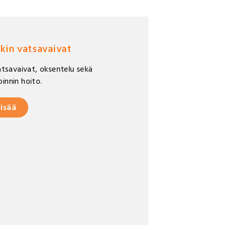
kin vatsavaivat
vatsavaivat, oksentelu sekä
innin hoito.
lisää