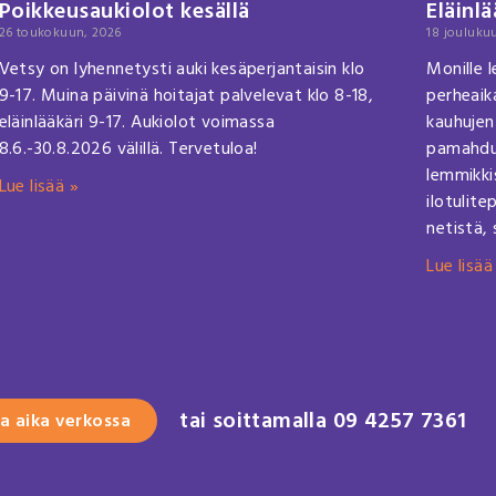
Poikkeusaukiolot kesällä
Eläinl
26 toukokuun, 2026
18 jouluku
Vetsy on lyhennetysti auki kesäperjantaisin klo
Monille 
9-17. Muina päivinä hoitajat palvelevat klo 8-18,
perheaika
eläinlääkäri 9-17. Aukiolot voimassa
kauhujen 
8.6.-30.8.2026 välillä. Tervetuloa!
pamahduk
lemmikkis
Lue lisää »
ilotulite
netistä,
Lue lisää
tai soittamalla 09 4257 7361
a aika verkossa