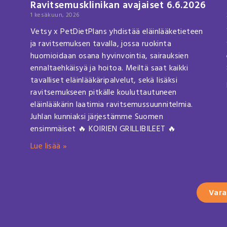
Ravitsemusklinikan avajaiset 6.6.2026
1 kesäkuun, 2026
Vetsy x PetDietPlans yhdistää eläinlääketieteen
ja ravitsemuksen tavalla, jossa ruokinta
huomioidaan osana hyvinvointia, sairauksien
ennaltaehkäisyä ja hoitoa. Meiltä saat kaikki
tavalliset eläinlääkäripalvelut, sekä lisäksi
ravitsemukseen pitkälle kouluttautuneen
eläinlääkärin laatimia ravitsemussuunnitelmia.
Juhlan kunniaksi järjestämme Suomen
ensimmäiset 🔥 KOIRIEN GRILLIBILEET 🔥
Lue lisää »
Vara