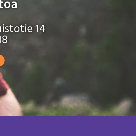
toa
istotie 14
18