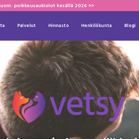
uom. poikkeusaukiolot kesällä 2026 >>
ta
Palvelut
Hinnasto
Henkilökunta
Blogi