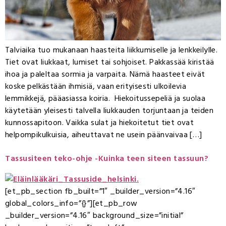
Talviaika tuo mukanaan haasteita liikkumiselle ja lenkkeilylle.
Tiet ovat liukkaat, lumiset tai sohjoiset. Pakkassää kiristää
ihoa ja paleltaa sormia ja varpaita. Nämä haasteet eivät
koske pelkästään ihmisiä, vaan erityisesti ulkoilevia
lemmikkejä, pääasiassa koiria. Hiekoitussepeliä ja suolaa
käytetään yleisesti talvella liukkauden torjuntaan ja teiden
kunnossapitoon. Vaikka sulat ja hiekoitetut tiet ovat
helpompikulkuisia, aiheuttavat ne usein päänvaivaa […]
Tassusiteen teko-ohje -Kuinka teen siteen tassuun?
[et_pb_section fb_built=”1″ _builder_version=”4.16″
global_colors_info=”{}”][et_pb_row
_builder_version=”4.16″ background_size=”initial”