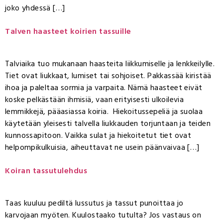
joko yhdessä […]
Talven haasteet koirien tassuille
Talviaika tuo mukanaan haasteita liikkumiselle ja lenkkeilylle.
Tiet ovat liukkaat, lumiset tai sohjoiset. Pakkassää kiristää
ihoa ja paleltaa sormia ja varpaita. Nämä haasteet eivät
koske pelkästään ihmisiä, vaan erityisesti ulkoilevia
lemmikkejä, pääasiassa koiria. Hiekoitussepeliä ja suolaa
käytetään yleisesti talvella liukkauden torjuntaan ja teiden
kunnossapitoon. Vaikka sulat ja hiekoitetut tiet ovat
helpompikulkuisia, aiheuttavat ne usein päänvaivaa […]
Koiran tassutulehdus
Taas kuuluu pediltä lussutus ja tassut punoittaa jo
karvojaan myöten. Kuulostaako tutulta? Jos vastaus on