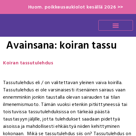
Huom. poikkeusaukiolot kesällä 2026 >>
Avainsana:
koiran tassu
Koiran tassutulehdus
Tassutulehdus eli / on valitettavan yleinen vaiva koirilla.
Tassutulehdus ei ole varsinaisesti itsenäinen sairaus vaan
ennemminkin jonkin taustalla olevan sairauden tai tilan
ilmenemismuoto. Tämän vuoksi etenkin pitkittyneessä tai
toistuvissa tassutulehduksissa on tärkeää päästä
taustasyyn jäljille, jotta tulehdukset saadaan pidettyä
aisoissa ja mahdollisesti ehkäistyä niiden kehittyminen
kokonaan. Mikä se tassutulehdus siis on? Tassutulehdus on