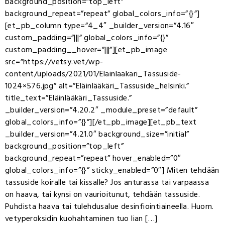
background_position=”top_left”
background_repeat=”repeat” global_colors_info=”{}”]
[et_pb_column type=”4_4″ _builder_version=”4.16″
custom_padding=”|||” global_colors_info=”{}”
custom_padding__hover=”|||”][et_pb_image
src=”https://vetsy.vet/wp-
content/uploads/2021/01/Elainlaakari_Tassuside-
1024×576.jpg” alt=”Eläinlääkäri_Tassuside_helsinki.”
title_text=”Eläinlääkäri_Tassuside.”
_builder_version=”4.20.2″ _module_preset=”default”
global_colors_info=”{}”][/et_pb_image][et_pb_text
_builder_version=”4.21.0″ background_size=”initial”
background_position=”top_left”
background_repeat=”repeat” hover_enabled=”0″
global_colors_info=”{}” sticky_enabled=”0″] Miten tehdään
tassuside koiralle tai kissalle? Jos anturassa tai varpaassa
on haava, tai kynsi on vaurioitunut, tehdään tassuside.
Puhdista haava tai tulehdusalue desinfiointiaineella. Huom.
vetyperoksidin kuohahtaminen tuo lian […]