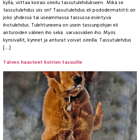
kyllä, viittaa koirasi oireilu tassutulehdukseen. Mikä se
tassutulehdus siis on? Tassutulehdus eli pododermatiitti on
joko yhdessä tai useammassa tassussa esiintyvä
ihotulehdus. Tulehtuneena on usein tassunpohjan eli
anturoiden välinen iho sekä varvasvälien iho. Myös
kynsivallit, kynnet ja anturat voivat oireilla. Tassutulehdus
[…]
Talven haasteet koirien tassuille