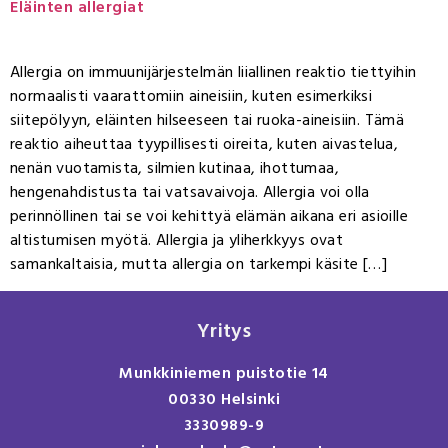
Eläinten allergiat
Allergia on immuunijärjestelmän liiallinen reaktio tiettyihin
normaalisti vaarattomiin aineisiin, kuten esimerkiksi
siitepölyyn, eläinten hilseeseen tai ruoka-aineisiin. Tämä
reaktio aiheuttaa tyypillisesti oireita, kuten aivastelua,
nenän vuotamista, silmien kutinaa, ihottumaa,
hengenahdistusta tai vatsavaivoja. Allergia voi olla
perinnöllinen tai se voi kehittyä elämän aikana eri asioille
altistumisen myötä. Allergia ja yliherkkyys ovat
samankaltaisia, mutta allergia on tarkempi käsite […]
Yritys
Munkkiniemen puistotie 14
00330 Helsinki
3330989-9