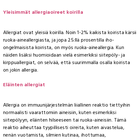
Yleisimmät allergiaoireet koirilla
Allergiat ovat yleisiä koirilla. Noin 1-2% kaikista koirista kärsii
ruoka-aineallergiasta, ja jopa 25:llä prosentilla iho-
ongelmaisista koirista, on myös ruoka-aineallergia. Kun
näiden lisäksi huomioidaan vielä esimerkiksi siitepöly- ja
kirppuallergiat, on selvää, että suurimmalla osalla koirista
on jokin allergia.
Eläinten allergiat
Allergia on immuunijärjestelmän liiallinen reaktio tiettyihin
normaalisti vaarattomiin aineisiin, kuten esimerkiksi
siitepölyyn, eläinten hilseeseen tai ruoka-aineisiin. Tämä
reaktio aiheuttaa tyypillisesti oireita, kuten aivastelua,
nenän vuotamista, silmien kutinaa, ihottumaa,