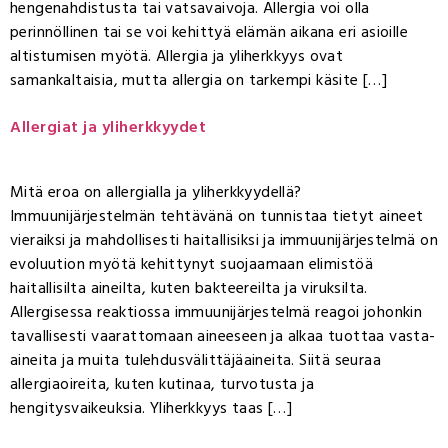
hengenahdistusta tai vatsavaivoja. Allergia voi olla
perinnöllinen tai se voi kehittyä elämän aikana eri asioille
altistumisen myötä. Allergia ja yliherkkyys ovat
samankaltaisia, mutta allergia on tarkempi käsite […]
Allergiat ja yliherkkyydet
Mitä eroa on allergialla ja yliherkkyydellä?
Immuunijärjestelmän tehtävänä on tunnistaa tietyt aineet
vieraiksi ja mahdollisesti haitallisiksi ja immuunijärjestelmä on
evoluution myötä kehittynyt suojaamaan elimistöä
haitallisilta aineilta, kuten bakteereilta ja viruksilta.
Allergisessa reaktiossa immuunijärjestelmä reagoi johonkin
tavallisesti vaarattomaan aineeseen ja alkaa tuottaa vasta-
aineita ja muita tulehdusvälittäjäaineita. Siitä seuraa
allergiaoireita, kuten kutinaa, turvotusta ja
hengitysvaikeuksia. Yliherkkyys taas […]