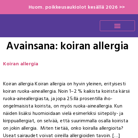
Huom. poikkeusaukiolot kesällä 2026 >>
Avainsana:
koiran allergia
Koiran allergia
Koiran allergia Koiran allergia on hyvin yleinen, erityisesti
koiran ruoka-aineallergia. Noin 1–2 % kaikista koirista kärsii
ruoka-aineallergiasta, ja jopa 25:llä prosentilla iho-
ongelmaisista koirista, on myös ruoka-aineallergia. Kun
näiden lisäksi huomioidaan vielä esimerkiksi siitepöly- ja
kirppuallergiat, on selvää, että suurimmalla osalla koirista
on jokin allergia. Miten tietää, onko koiralla allergioita?
Useat sairaudet voivat oireilla allergioiden tavoin. […]