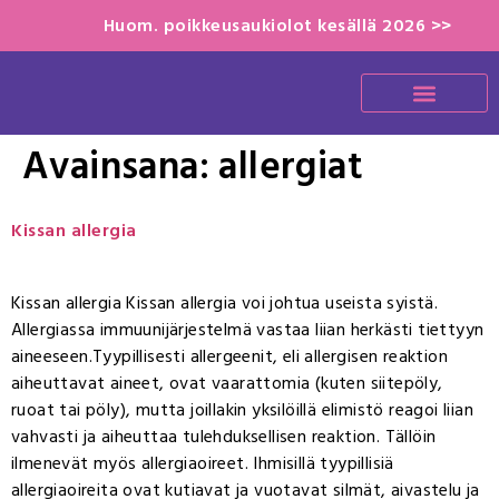
Huom. poikkeusaukiolot kesällä 2026 >>
Avainsana:
allergiat
Kissan allergia
Kissan allergia Kissan allergia voi johtua useista syistä.
Allergiassa immuunijärjestelmä vastaa liian herkästi tiettyyn
aineeseen.Tyypillisesti allergeenit, eli allergisen reaktion
aiheuttavat aineet, ovat vaarattomia (kuten siitepöly,
ruoat tai pöly), mutta joillakin yksilöillä elimistö reagoi liian
vahvasti ja aiheuttaa tulehduksellisen reaktion. Tällöin
ilmenevät myös allergiaoireet. Ihmisillä tyypillisiä
allergiaoireita ovat kutiavat ja vuotavat silmät, aivastelu ja