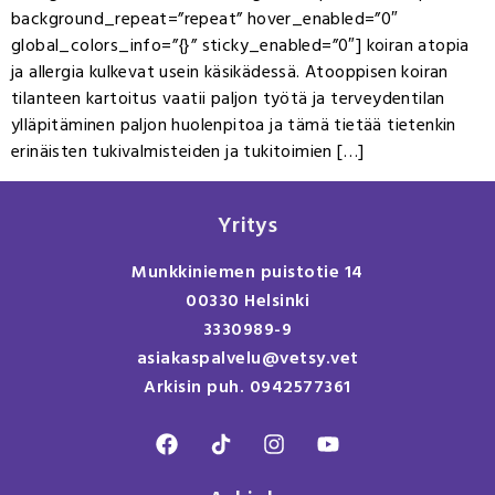
background_repeat=”repeat” hover_enabled=”0″
global_colors_info=”{}” sticky_enabled=”0″] koiran atopia
ja allergia kulkevat usein käsikädessä. Atooppisen koiran
tilanteen kartoitus vaatii paljon työtä ja terveydentilan
ylläpitäminen paljon huolenpitoa ja tämä tietää tietenkin
erinäisten tukivalmisteiden ja tukitoimien […]
Yritys
Munkkiniemen puistotie 14
00330 Helsinki
3330989-9
asiakaspalvelu@vetsy.vet
Arkisin puh. 0942577361