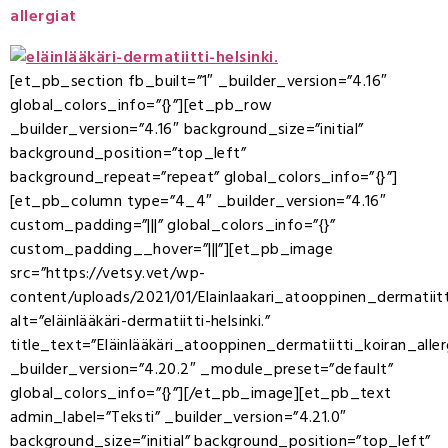
allergiat
[et_pb_section fb_built=”1″ _builder_version=”4.16″
global_colors_info=”{}”][et_pb_row
_builder_version=”4.16″ background_size=”initial”
background_position=”top_left”
background_repeat=”repeat” global_colors_info=”{}”]
[et_pb_column type=”4_4″ _builder_version=”4.16″
custom_padding=”|||” global_colors_info=”{}”
custom_padding__hover=”|||”][et_pb_image
src=”https://vetsy.vet/wp-
content/uploads/2021/01/Elainlaakari_atooppinen_dermatiitti
alt=”eläinlääkäri-dermatiitti-helsinki.”
title_text=”Eläinlääkäri_atooppinen_dermatiitti_koiran_aller
_builder_version=”4.20.2″ _module_preset=”default”
global_colors_info=”{}”][/et_pb_image][et_pb_text
admin_label=”Teksti” _builder_version=”4.21.0″
background_size=”initial” background_position=”top_left”