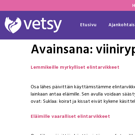
H
Etusivu
Ajankohtais
Avainsana:
viiniry
Lemmikeille myrkylliset elintarvikkeet
Osa lähes päivittäin käyttämistämme elintarvikkei
lainkaan antaa eläimille. Sen avulla voidaan säästyä
ovat: Suklaa: koirat ja kissat eivät kykene käsitt
Eläimille vaaralliset elintarvikkeet