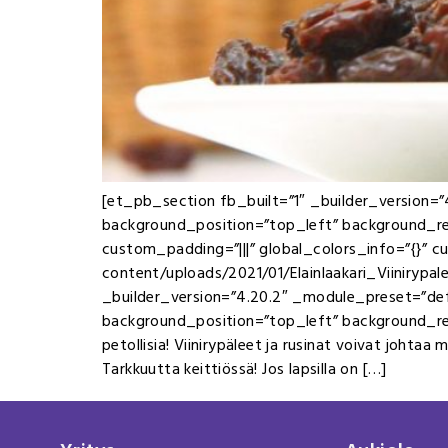
[et_pb_section fb_built=”1″ _builder_version=”
background_position=”top_left” background_re
custom_padding=”|||” global_colors_info=”{}” 
content/uploads/2021/01/Elainlaakari_Viinirypaleet_
_builder_version=”4.20.2″ _module_preset=”defa
background_position=”top_left” background_repe
petollisia! Viinirypäleet ja rusinat voivat johtaa
Tarkkuutta keittiössä! Jos lapsilla on […]