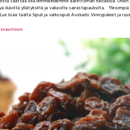
sta saattaa olla lemmikeillemme äärettömän haitallisia. Onkin hy
 ikäviltä yllätyksiltä ja vakavilta sairastapauksilta. Yleisimpiä el
Lue lisää täältä Sipuli ja valkosipuli Avokado Viinirypäleet ja rus
isvaurioon