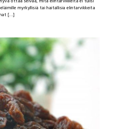
vä ottaa selvää, mitä elintarvikkeita ei tulisi
äimille myrkyllisiä tai haitallisia elintarvikkeita
inat […]