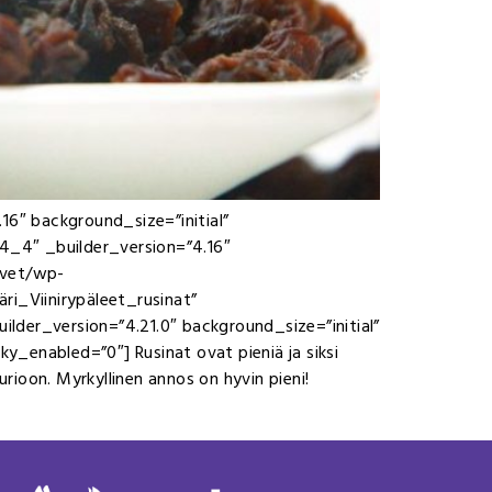
16″ background_size=”initial”
4_4″ _builder_version=”4.16″
.vet/wp-
̈ri_Viinirypäleet_rusinat”
lder_version=”4.21.0″ background_size=”initial”
_enabled=”0″] Rusinat ovat pieniä ja siksi
urioon. Myrkyllinen annos on hyvin pieni!