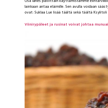
Osa lähes päivittäin käyttämistämme elintarvikkei
lainkaan antaa eläimille. Sen avulla voidaan säästyä
ovat: Suklaa Lue lisää täältä sekä täältä Ksylitoli 
Viinirypäleet ja rusinat voivat johtaa munua