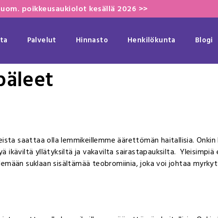
uom. poikkeusaukiolot kesällä 2026 >>
ta
Palvelut
Hinnasto
Henkilökunta
Blogi
päleet
sta saattaa olla lemmikeillemme äärettömän haitallisia. Onkin hy
 ikäviltä yllätyksiltä ja vakavilta sairastapauksilta. Yleisimpiä elä
elemään suklaan sisältämää teobromiinia, joka voi johtaa myrkytyso