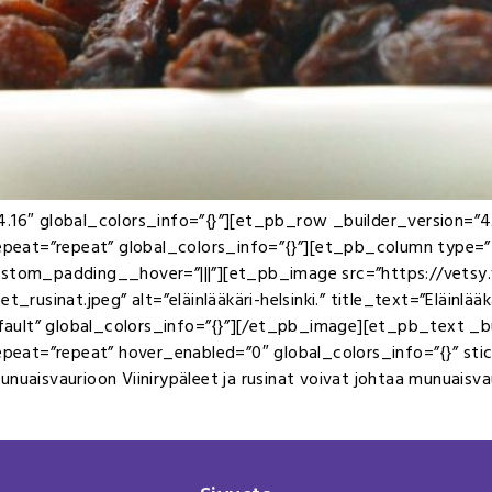
4.16″ global_colors_info=”{}”][et_pb_row _builder_version=”4.
peat=”repeat” global_colors_info=”{}”][et_pb_column type=”
custom_padding__hover=”|||”][et_pb_image src=”https://vetsy
rusinat.jpeg” alt=”eläinlääkäri-helsinki.” title_text=”Eläinlääka
ult” global_colors_info=”{}”][/et_pb_image][et_pb_text _bui
at=”repeat” hover_enabled=”0″ global_colors_info=”{}” sticky
 munuaisvaurioon Viinirypäleet ja rusinat voivat johtaa munuaisva