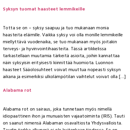
Syksyn tuomat haasteet lemmikeille
Totta se on – syksy saapuu ja tuo mukanaan monia
haasteita eläimille. Vaikka syksy voi olla monille lemmikeille
miellyttävä vuodenaika, se tuo mukanaan myös joitakin
terveys- ja hyvinvointihaasteita. Tässä artikkelissa
tarkastellaan muutamia tärkeitä asioita, joihin kannattaa
näin syksyisin erityisesti kiinnittää huomiota. Luonnon
haasteet Sääolosuhteet voivat muuttua nopeasti syksyn
aikana ja esimerkiksi ulkolämpötilan vaihtelut voivat olla […]
Alabama rot
Alabama rot on sairaus, joka tunnetaan myös nimellä
idiopaattinen ihon ja munuaisten vajaatoiminta (IRIS). Tauti
on saanut nimensä Alabaman osavaltiosta Yhdysvalloista.