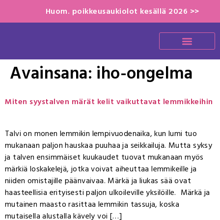
Huom. poikkeusaukiolot kesällä 2026 >>
Avainsana:
iho-ongelma
Miten syystalven märät kelit vaikuttavat lemmikkeihin
Talvi on monen lemmikin lempivuodenaika, kun lumi tuo
mukanaan paljon hauskaa puuhaa ja seikkailuja. Mutta syksy
ja talven ensimmäiset kuukaudet tuovat mukanaan myös
märkiä loskakelejä, jotka voivat aiheuttaa lemmikeille ja
niiden omistajille päänvaivaa. Märkä ja liukas sää ovat
haasteellisia erityisesti paljon ulkoileville yksilöille. Märkä ja
mutainen maasto rasittaa lemmikin tassuja, koska
mutaisella alustalla kävely voi […]