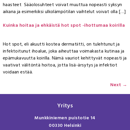
haasteet Sääolosuhteet voivat muuttua nopeasti syksyn
aikana ja esimerkiksi ulkolämpötilan vaihtelut voivat olla […]
Kuinka hoitaa ja ehkäistä hot spot -ihottumaa koirilla
Hot spot, eli akuutti kostea dermatiitti, on tulehtunut ja
infektoitunut ihoalue, joka aiheuttaa voimakasta kutinaa ja
epämukavuutta koirilla. Nämä vauriot kehittyvät nopeasti ja
vaativat välitöntä hoitoa, jotta lisä-ärsytys ja infektiot
voidaan estää.
Next
→
Yritys
Munkkiniemen puistotie 14
00330 Helsinki