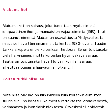
Alabama Rot
Alabama rot on sairaus, joka tunnetaan myös nimellä
idiopaattinen ihon ja munuaisten vajaatoiminta (IRIS). Tauti
on saanut nimensä Alabaman osavaltiosta Yhdysvalloista,
missä se havaittiin ensimmäistä kertaa 1980-luvulla. Taudin
tarkka alkuperä ei ole kuitenkaan tiedossa. Se on toistaiseksi
vielä harvinainen, mutta kuitenkin hyvin vakava sairaus.
Tautia on toistaiseksi havaittu vain koirilla. Sairaus
aiheuttaa punaisia haavaumia, jotka […]
Koiran turkki hilseilee
Mitä hilse on? Iho on niin ihmisen kuin koirankin elimistön
suurin elin. Iho koostuu kolmesta kerroksesta: orvaskedestä,
verinahasta ja ihonalaiskudoksesta. Orvaskesi eli epidermis