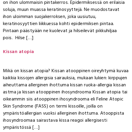
on ihon ulommaisin pintakerros. Epidermiksessä on erilaisia
soluja, muun muassa keratinosyyttejä. Ne muodostavat
ihon uloimman suojakerroksen, joka uusiutuu,
keratinosyyttien liikkuessa kohti epidermiksen pintaa.
Pintaan päästyään ne kuolevat ja hilseilevät pikkuhiljaa
pois. Hilse […]
Kissan atopia
Mikä on kissan atopia? Kissan atooppinen oireyhtymä kuvaa
kaikkia kissojen allergisia sairauksia, mukaan lukien: kirppujen
aiheuttama allerginen ihottuma kissan ruoka-allergia kissan
astma ja kissan atooppinen ihosyndrooma Kissan atopia tai
oikeammin siis atooppinen ihosyndrooma eli Feline Atopic
Skin Syndrome (FASS) on termi kissoille, joilla on
ympäristöallergian vuoksi allerginen ihottuma. Atooppista
ihosyndroomaa sairastava kissa reagoi allergisesti
ympäristössä […]