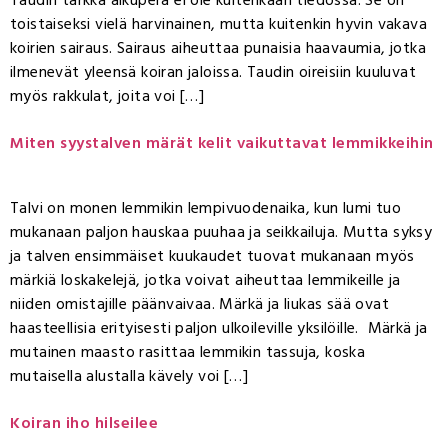
Taudin tarkka alkuperä ei ole kuitenkaan tiedossa. Se on
toistaiseksi vielä harvinainen, mutta kuitenkin hyvin vakava
koirien sairaus. Sairaus aiheuttaa punaisia haavaumia, jotka
ilmenevät yleensä koiran jaloissa. Taudin oireisiin kuuluvat
myös rakkulat, joita voi […]
Miten syystalven märät kelit vaikuttavat lemmikkeihin
Talvi on monen lemmikin lempivuodenaika, kun lumi tuo
mukanaan paljon hauskaa puuhaa ja seikkailuja. Mutta syksy
ja talven ensimmäiset kuukaudet tuovat mukanaan myös
märkiä loskakelejä, jotka voivat aiheuttaa lemmikeille ja
niiden omistajille päänvaivaa. Märkä ja liukas sää ovat
haasteellisia erityisesti paljon ulkoileville yksilöille. Märkä ja
mutainen maasto rasittaa lemmikin tassuja, koska
mutaisella alustalla kävely voi […]
Koiran iho hilseilee