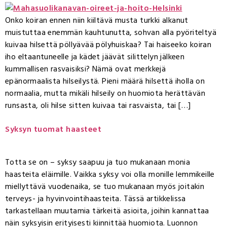
Onko koiran ennen niin kiiltävä musta turkki alkanut
muistuttaa enemmän kauhtunutta, sohvan alla pyöriteltyä
kuivaa hilsettä pöllyävää pölyhuiskaa? Tai haiseeko koiran
iho eltaantuneelle ja kädet jäävät silittelyn jälkeen
kummallisen rasvaisiksi? Nämä ovat merkkejä
epänormaalista hilseilystä. Pieni määrä hilsettä iholla on
normaalia, mutta mikäli hilseily on huomiota herättävän
runsasta, oli hilse sitten kuivaa tai rasvaista, tai […]
Syksyn tuomat haasteet
Totta se on – syksy saapuu ja tuo mukanaan monia
haasteita eläimille. Vaikka syksy voi olla monille lemmikeille
miellyttävä vuodenaika, se tuo mukanaan myös joitakin
terveys- ja hyvinvointihaasteita. Tässä artikkelissa
tarkastellaan muutamia tärkeitä asioita, joihin kannattaa
näin syksyisin erityisesti kiinnittää huomiota. Luonnon