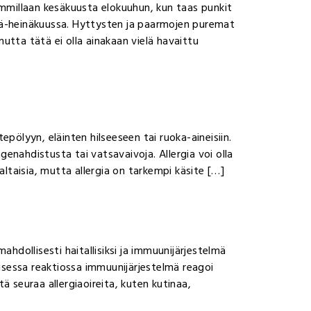
immillaan kesäkuusta elokuuhun, kun taas punkit
kesä-heinäkuussa. Hyttysten ja paarmojen puremat
 mutta tätä ei olla ainakaan vielä havaittu
tepölyyn, eläinten hilseeseen tai ruoka-aineisiin.
genahdistusta tai vatsavaivoja. Allergia voi olla
kaltaisia, mutta allergia on tarkempi käsite […]
ahdollisesti haitallisiksi ja immuunijärjestelmä
rgisessa reaktiossa immuunijärjestelmä reagoi
ä seuraa allergiaoireita, kuten kutinaa,