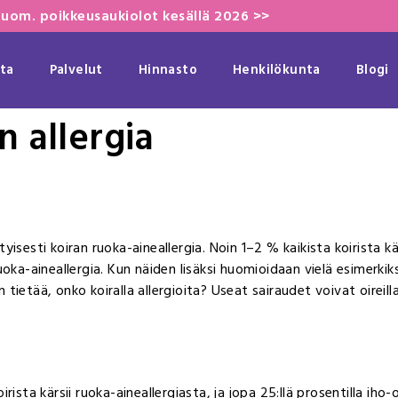
uom. poikkeusaukiolot kesällä 2026 >>
ta
Palvelut
Hinnasto
Henkilökunta
Blogi
n allergia
ityisesti koiran ruoka-aineallergia. Noin 1–2 % kaikista koirista kä
oka-aineallergia. Kun näiden lisäksi huomioidaan vielä esimerkiksi
n tietää, onko koiralla allergioita? Useat sairaudet voivat oireill
koirista kärsii ruoka-aineallergiasta, ja jopa 25:llä prosentilla i