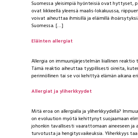
Suomessa yleisimpiä hyönteisiä ovat hyttyset, p
ovat liikkeellä yleensä maalis-lokakuussa, riipp
voivat aiheuttaa ihmisillä ja eläimillä ihoärsytyks
Suomessa. […]
Eläinten allergiat
Allergia on immuunijärjestelmän liiallinen reaktio 
Tämä reaktio aiheuttaa tyypillisesti oireita, kut
perinnöllinen tai se voi kehittyä elämän aikana er
Allergiat ja yliherkkyydet
Mitä eroa on allergialla ja yliherkkyydellä? Immuu
on evoluution myötä kehittynyt suojaamaan elimist
johonkin tavallisesti vaarattomaan aineeseen ja al
turvotusta ja hengitysvaikeuksia. Yliherkkyys taa