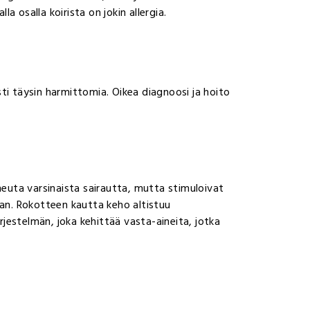
la osalla koirista on jokin allergia.
isti täysin harmittomia. Oikea diagnoosi ja hoito
iheuta varsinaista sairautta, mutta stimuloivat
n. Rokotteen kautta keho altistuu
rjestelmän, joka kehittää vasta-aineita, jotka