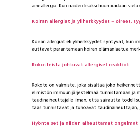
aineallergia. Kun näiden lisäksi huomioidaan vielä 
Koiran allergiat ja yliherkkyydet – oireet, s
Koiran allergiat eli yliherkkyydet syntyvät, kun i
auttavat parantamaan koiran elämänlaatua merki
Rokotteista johtuvat allergiset reaktiot
Rokote on valmiste, joka sisältää joko heikennett
elimistön immuunijärjestelmää tunnistamaan ja 
taudinaiheuttajalle ilman, että sairautta todelli
taas tunnistavat ja tuhoavat taudinaiheuttajan, 
Hyönteiset ja niiden aiheuttamat ongelmat 