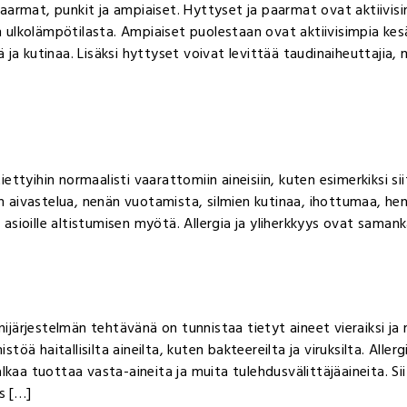
aarmat, punkit ja ampiaiset. Hyttyset ja paarmat ovat aktiivis
uen ulkolämpötilasta. Ampiaiset puolestaan ovat aktiivisimpia 
iä ja kutinaa. Lisäksi hyttyset voivat levittää taudinaiheuttajia,
tiettyihin normaalisti vaarattomiin aineisiin, kuten esimerkiksi sii
en aivastelua, nenän vuotamista, silmien kutinaa, ihottumaa, hen
i asioille altistumisen myötä. Allergia ja yliherkkyys ovat saman
nijärjestelmän tehtävänä on tunnistaa tietyt aineet vieraiksi ja m
öä haitallisilta aineilta, kuten bakteereilta ja viruksilta. Alle
kaa tuottaa vasta-aineita ja muita tulehdusvälittäjäaineita. Siit
s […]