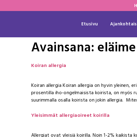
H
Etusivu
Ajankohtais
Avainsana:
eläime
Koiran allergia
Koiran allergia Koiran allergia on hyvin yleinen, er
prosentilla iho-ongelmaisista koirista, on myös ru
suurimmalla osalla koirista on jokin allergia. Mite
Yleisimmät allergiaoireet koirilla
Allergiat ovat yleisiä koirilla. Noin 1-2% kaikista 