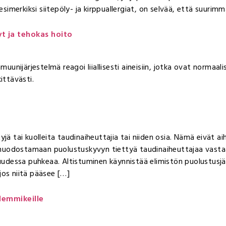
esimerkiksi siitepöly- ja kirppuallergiat, on selvää, että suurimmal
yyt ja tehokas hoito
mmuunijärjestelmä reagoi liiallisesti aineisiin, jotka ovat normaal
ttävästi.
yjä tai kuolleita taudinaiheuttajia tai niiden osia. Nämä eivät a
muodostamaan puolustuskyvyn tiettyä taudinaiheuttajaa vastaa
suudessa puhkeaa. Altistuminen käynnistää elimistön puolustusjä
jos niitä pääsee […]
lemmikeille