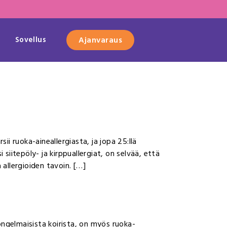
Sovellus
Ajanvaraus
rsii ruoka-aineallergiasta, ja jopa 25:llä
 siitepöly- ja kirppuallergiat, on selvää, että
a allergioiden tavoin. […]
ho-ongelmaisista koirista, on myös ruoka-