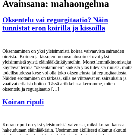
Avainsana:
mahaongelma
Oksentelu vai regurgitaatio? Näin
tunnistat eron koirilla ja kissoilla
Oksentaminen on yksi yleisimmistä koiraa vaivaavista sairauden
oireista. Koirien ja kissojen ruoansulatusoireet ovat yksi
yleisimmistä syistä eläinlääkärikäynteihin. Monet lemmikinomistajat
käyttävät termiä “oksentaminen” kaikista ylös tulevista ruuista, mutta
todellisuudessa kyse voi olla joko oksentelusta tai regurgitaatiosta.
Näiden erottaminen on tärkeää, sillä ne viittaavat eri sairauksiin ja
vaativat erilaista hoitoa. Tässä artikkelissa kerromme, miten
oksentelu ja regurgitaatio […]
Koiran ripuli
Koiran ripuli on yksi yleisimmistä vaivoista, miksi koiran kanssa
hakeudutaan eläinlääkäriin. Useimmiten äkillisesti alkanut akuutti