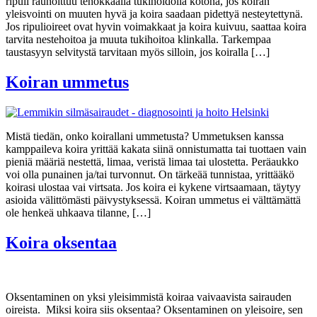
ripuli rauhoittuu tehokkaalla tukihoidolla kotona, jos koiran
yleisvointi on muuten hyvä ja koira saadaan pidettyä nesteytettynä.
Jos ripulioireet ovat hyvin voimakkaat ja koira kuivuu, saattaa koira
tarvita nestehoitoa ja muuta tukihoitoa klinkalla. Tarkempaa
taustasyyn selvitystä tarvitaan myös silloin, jos koiralla […]
Koiran ummetus
Mistä tiedän, onko koirallani ummetusta? Ummetuksen kanssa
kamppaileva koira yrittää kakata siinä onnistumatta tai tuottaen vain
pieniä määriä nestettä, limaa, veristä limaa tai ulostetta. Peräaukko
voi olla punainen ja/tai turvonnut. On tärkeää tunnistaa, yrittääkö
koirasi ulostaa vai virtsata. Jos koira ei kykene virtsaamaan, täytyy
asioida välittömästi päivystyksessä. Koiran ummetus ei välttämättä
ole henkeä uhkaava tilanne, […]
Koira oksentaa
Oksentaminen on yksi yleisimmistä koiraa vaivaavista sairauden
oireista. Miksi koira siis oksentaa? Oksentaminen on yleisoire, sen