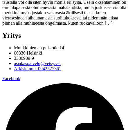
taustalla voi olla siten hyvin monia eri syitä. Usein oksentaminen on
oire tilapäisestä ohimenevästä mahataudista, mutta joskus se voi olla
merkkinä myös jostakin vakavasta äkillisesti tilasta kuten
vierasesineen aiheuttamasta suolitukoksesta tai pidemmän aikaa
pinnan alla muhineesta ongelmasta, kuten ruokavalioon […]
Yritys
Munkkiniemen puistotie 14
00330 Helsinki
3330989-9
asiakaspalvelu@vetsy.vet
Arkisin puh. 0942577361
Facebook