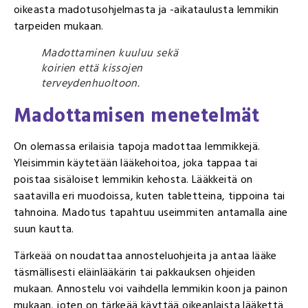
oikeasta madotusohjelmasta ja -aikataulusta lemmikin
tarpeiden mukaan.
Madottaminen kuuluu sekä
koirien että kissojen
terveydenhuoltoon.
Madottamisen menetelmät
On olemassa erilaisia tapoja madottaa lemmikkejä.
Yleisimmin käytetään lääkehoitoa, joka tappaa tai
poistaa sisäloiset lemmikin kehosta. Lääkkeitä on
saatavilla eri muodoissa, kuten tabletteina, tippoina tai
tahnoina. Madotus tapahtuu useimmiten antamalla aine
suun kautta.
Tärkeää on noudattaa annosteluohjeita ja antaa lääke
täsmällisesti eläinlääkärin tai pakkauksen ohjeiden
mukaan. Annostelu voi vaihdella lemmikin koon ja painon
mukaan, joten on tärkeää käyttää oikeanlaista lääkettä