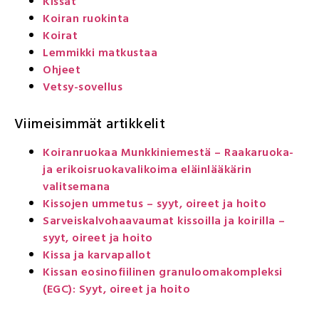
Kissat
Koiran ruokinta
Koirat
Lemmikki matkustaa
Ohjeet
Vetsy-sovellus
Viimeisimmät artikkelit
Koiranruokaa Munkkiniemestä – Raakaruoka-
ja erikoisruokavalikoima eläinlääkärin
valitsemana
Kissojen ummetus – syyt, oireet ja hoito
Sarveiskalvohaavaumat kissoilla ja koirilla –
syyt, oireet ja hoito
Kissa ja karvapallot
Kissan eosinofiilinen granuloomakompleksi
(EGC): Syyt, oireet ja hoito