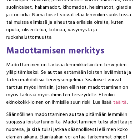
suolinkaiset, hakamadot, kihomadot, heisimatot, giardia
ja coccidia. Nämä loiset voivat elää lemmikin suolistossa
tai muissa elimissä ja aiheuttaa erilaisia oireita, kuten
ripulia, oksentelua, kutinaa, väsymystä ja
ruokahaluttomuutta.
Madottamisen merkitys
Madottaminen on tärkeää lemmikkieläinten terveyden
ylläpitämiseksi. Se auttaa estämään loisten leviämistä ja
täten mahdollisia terveysongelmia. Sisäloiset voivat
tarttua myös ihmisiin, joten eläinten madottaminen on
myös tärkeää myös ihmisten terveydelle. Etenkin
ekinokokki-loinen on ihmisille suuri riski. Lue lisää
täältä
.
Säännöllinen madottaminen auttaa pitämään lemmikin
suojassa loistartunnoilta. Madottaminen tulisi aloittaa jo
nuorena, ja sitä tulisi jatkaa säännöllisesti eläimen koko
elämän aikana. Eläinlääkäri voi antaa tarkemmat ohjeet