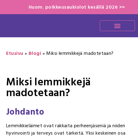
Huom. poikkeusaukiolot kesällä 2026 >>
Etusivu
»
Blogi
»
Miksi lemmikkejä madotetaan?
Miksi lemmikkejä
madotetaan?
Johdanto
Lemmikkieläimet ovat rakkaita perheenjäseniä ja niiden
hyvinvointi ja terveys ovat tärkeitä. Yksi keskeinen osa