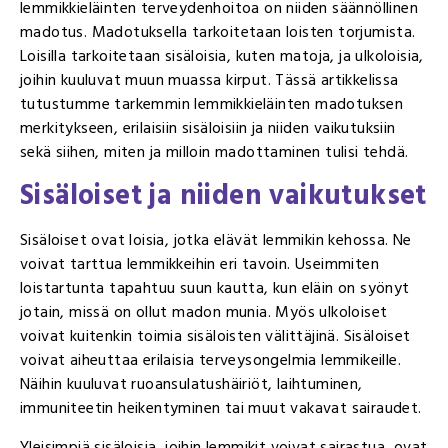
lemmikkieläinten terveydenhoitoa on niiden säännöllinen
madotus. Madotuksella tarkoitetaan loisten torjumista.
Loisilla tarkoitetaan sisäloisia, kuten matoja, ja ulkoloisia,
joihin kuuluvat muun muassa kirput. Tässä artikkelissa
tutustumme tarkemmin lemmikkieläinten madotuksen
merkitykseen, erilaisiin sisäloisiin ja niiden vaikutuksiin
sekä siihen, miten ja milloin madottaminen tulisi tehdä.
Sisäloiset ja niiden vaikutukset
Sisäloiset ovat loisia, jotka elävät lemmikin kehossa. Ne
voivat tarttua lemmikkeihin eri tavoin. Useimmiten
loistartunta tapahtuu suun kautta, kun eläin on syönyt
jotain, missä on ollut madon munia. Myös ulkoloiset
voivat kuitenkin toimia sisäloisten välittäjinä. Sisäloiset
voivat aiheuttaa erilaisia terveysongelmia lemmikeille.
Näihin kuuluvat ruoansulatushäiriöt, laihtuminen,
immuniteetin heikentyminen tai muut vakavat sairaudet.
Yleisimpiä sisäloisia, joihin lemmikit voivat sairastua, ovat