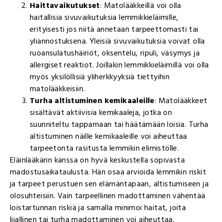
Haittavaikutukset
: Matolääkkeillä voi olla
haitallisia sivuvaikutuksia lemmikkieläimille,
erityisesti jos niitä annetaan tarpeettomasti tai
yliannostuksena. Yleisiä sivuvaikutuksia voivat olla
ruoansulatushäiriöt, oksentelu, ripuli, väsymys ja
allergiset reaktiot. Joillakin lemmikkieläimillä voi olla
myös yksilöllisiä yliherkkyyksiä tiettyihin
matolääkkeisiin.
Turha altistuminen kemikaaleille
: Matolääkkeet
sisältävät aktiivisia kemikaaleja, jotka on
suunniteltu tappamaan tai häätämään loisia. Turha
altistuminen näille kemikaaleille voi aiheuttaa
tarpeetonta rasitusta lemmikin elimistölle.
Eläinlääkärin kanssa on hyvä keskustella sopivasta
madostusaikataulusta. Hän osaa arvioida lemmikin riskit
ja tarpeet perustuen sen elämäntapaan, altistumiseen ja
olosuhteisiin. Vain tarpeellinen madottaminen vähentää
loistartunnan riskiä ja samalla minimoi haitat, joita
liiallinen tai turha madottaminen voi aiheuttaa.