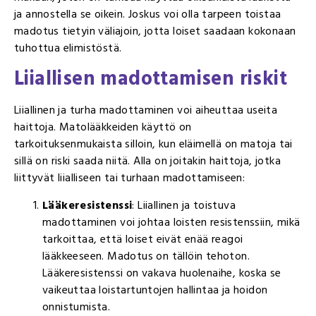
ja annostella se oikein. Joskus voi olla tarpeen toistaa
madotus tietyin väliajoin, jotta loiset saadaan kokonaan
tuhottua elimistöstä.
Liiallisen madottamisen riskit
Liiallinen ja turha madottaminen voi aiheuttaa useita
haittoja. Matolääkkeiden käyttö on
tarkoituksenmukaista silloin, kun eläimellä on matoja tai
sillä on riski saada niitä. Alla on joitakin haittoja, jotka
liittyvät liialliseen tai turhaan madottamiseen:
Lääkeresistenssi
: Liiallinen ja toistuva
madottaminen voi johtaa loisten resistenssiin, mikä
tarkoittaa, että loiset eivät enää reagoi
lääkkeeseen. Madotus on tällöin tehoton.
Lääkeresistenssi on vakava huolenaihe, koska se
vaikeuttaa loistartuntojen hallintaa ja hoidon
onnistumista.