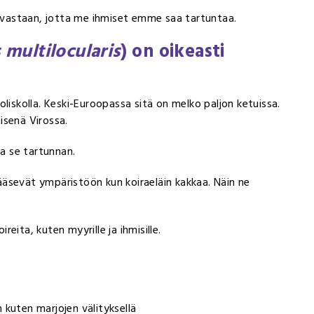
vastaan, jotta me ihmiset emme saa tartuntaa.
 multilocularis
) on oikeasti
liskolla. Keski-Euroopassa sitä on melko paljon ketuissa.
eisenä Virossa.
aa se tartunnan.
äsevät ympäristöön kun koiraeläin kakkaa. Näin ne
reita, kuten myyrille ja ihmisille.
 kuten marjojen välityksellä