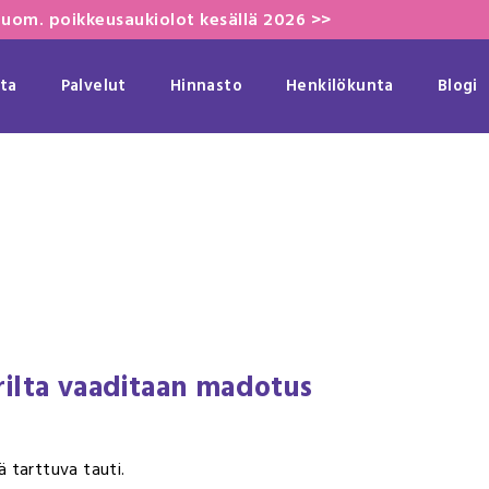
uom. poikkeusaukiolot kesällä 2026 >>
ta
Palvelut
Hinnasto
Henkilökunta
Blogi
rilta vaaditaan madotus
ä tarttuva tauti.