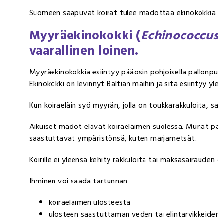
Suomeen saapuvat koirat tulee madottaa ekinokokkia 
Myyräekinokokki (
Echinococcus
vaarallinen loinen.
Myyräekinokokkia esiintyy pääosin pohjoisella pallonpuo
Ekinokokki on levinnyt Baltian maihin ja sitä esiintyy yl
Kun koiraeläin syö myyrän, jolla on toukkarakkuloita, s
Aikuiset madot elävät koiraeläimen suolessa. Munat pä
saastuttavat ympäristönsä, kuten marjametsät.
Koirille ei yleensä kehity rakkuloita tai maksasairauden oi
Ihminen voi saada tartunnan
koiraeläimen ulosteesta
ulosteen saastuttaman veden tai elintarvikkeiden