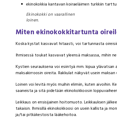
ekinokokkia kantavan koiraeläimen turkkiin tart
Ekinokokki on vaarallinen
loinen.
Miten ekinokokkitartunta oireil
Koska kystat kasvavat hitaasti, voi tartunnasta oireis
Ihmisessä toukat kasvavat yleensä maksassa, mihin ne t
Kystien seurauksena voi esiintyä mm. kipua ylävatsan al
maksakirroosin oireita. Rakkulat näkyvät usein maksan 
Loinen voi levitä myös muihin elimiin, kuten aivoihin.
saaneista ja sitä pidetään ekinokokkoosin loppuvaihee
Leikkaus on ensisijainen hoitomuoto. Leikkauksen jälkeen
takaisin. Ihmisillä ekinokokkoosi on usein kallista ja m
ja/tai pitkäkestoista lääkehoitoa.