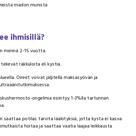
tuneista madon munista
ee ihmisillä?
iin mennä 2-15 vuotta.
ekevät rakkuloita eli kystia.
ueella. Oireet voivat jäljitellä maksasyövän ja
ultraäänitutkimuksessa.
 Keskushermosto-ongelmia esiintyy 1-3%lla tartunnan
na.
 saattaa potilas tarvita lääkityksiä, jotta kysta ei kasva
onimutkaista hoitaa ja saattaa vaatia laajaa leikkausta