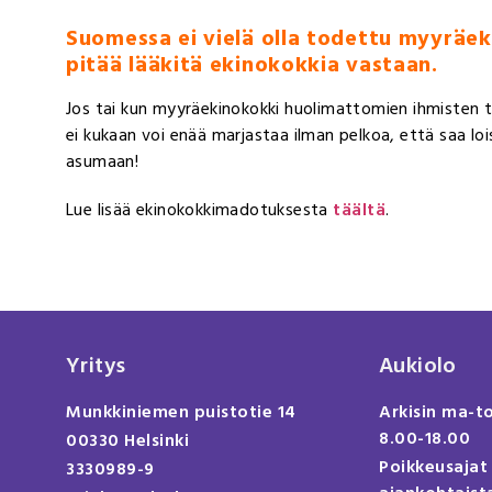
Suomessa ei vielä olla todettu myyräe
pitää lääkitä ekinokokkia vastaan.
Jos tai kun myyräekinokokki huolimattomien ihmisten tak
ei kukaan voi enää marjastaa ilman pelkoa, että saa lo
asumaan!
Lue lisää ekinokokkimadotuksesta
täältä
.
Yritys
Aukiolo
Munkkiniemen puistotie 14
Arkisin ma-t
8.00-18.00
00330 Helsinki
Poikkeusajat
3330989-9