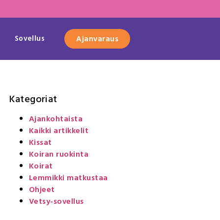
Sovellus
Ajanvaraus
Kategoriat
Ajankohtaista
Kaikki artikkelit
Kissat
Koiran ruokinta
Koirat
Lemmikki matkustaa
Ohjeet
Vetsy-sovellus