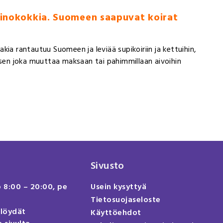
kinokokkia. Suomeen saapuvat koirat
ia rantautuu Suomeen ja leviää supikoiriin ja kettuihin,
isen joka muuttaa maksaan tai pahimmillaan aivoihin
Sivusto
o 8:00 – 20:00, pe
Usein kysyttyä
Tietosuojaseloste
 löydät
Käyttöehdot