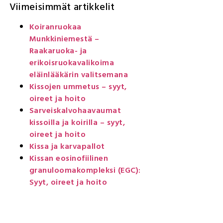
Viimeisimmät artikkelit
Koiranruokaa
Munkkiniemestä –
Raakaruoka- ja
erikoisruokavalikoima
eläinlääkärin valitsemana
Kissojen ummetus – syyt,
oireet ja hoito
Sarveiskalvohaavaumat
kissoilla ja koirilla – syyt,
oireet ja hoito
Kissa ja karvapallot
Kissan eosinofiilinen
granuloomakompleksi (EGC):
Syyt, oireet ja hoito