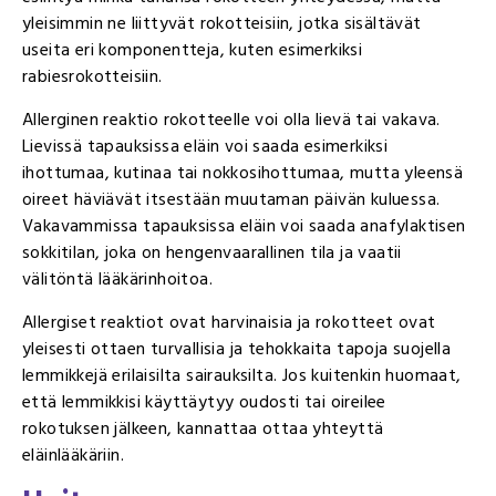
yleisimmin ne liittyvät rokotteisiin, jotka sisältävät
useita eri komponentteja, kuten esimerkiksi
rabiesrokotteisiin.
Allerginen reaktio rokotteelle voi olla lievä tai vakava.
Lievissä tapauksissa eläin voi saada esimerkiksi
ihottumaa, kutinaa tai nokkosihottumaa, mutta yleensä
oireet häviävät itsestään muutaman päivän kuluessa.
Vakavammissa tapauksissa eläin voi saada anafylaktisen
sokkitilan, joka on hengenvaarallinen tila ja vaatii
välitöntä lääkärinhoitoa.
Allergiset reaktiot ovat harvinaisia ja rokotteet ovat
yleisesti ottaen turvallisia ja tehokkaita tapoja suojella
lemmikkejä erilaisilta sairauksilta. Jos kuitenkin huomaat,
että lemmikkisi käyttäytyy oudosti tai oireilee
rokotuksen jälkeen, kannattaa ottaa yhteyttä
eläinlääkäriin.