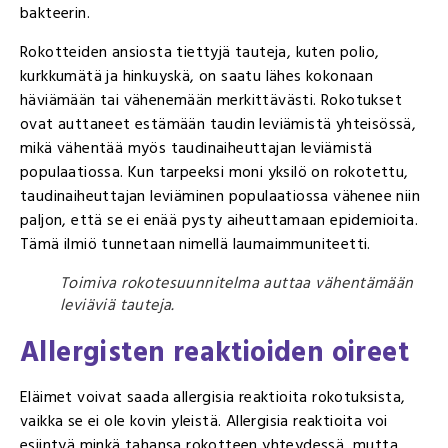
bakteerin.
Rokotteiden ansiosta tiettyjä tauteja, kuten polio,
kurkkumätä ja hinkuyskä, on saatu lähes kokonaan
häviämään tai vähenemään merkittävästi. Rokotukset
ovat auttaneet estämään taudin leviämistä yhteisössä,
mikä vähentää myös taudinaiheuttajan leviämistä
populaatiossa. Kun tarpeeksi moni yksilö on rokotettu,
taudinaiheuttajan leviäminen populaatiossa vähenee niin
paljon, että se ei enää pysty aiheuttamaan epidemioita.
Tämä ilmiö tunnetaan nimellä laumaimmuniteetti.
Toimiva rokotesuunnitelma auttaa vähentämään
leviäviä tauteja.
Allergisten reaktioiden oireet
Eläimet voivat saada allergisia reaktioita rokotuksista,
vaikka se ei ole kovin yleistä. Allergisia reaktioita voi
esiintyä minkä tahansa rokotteen yhteydessä, mutta