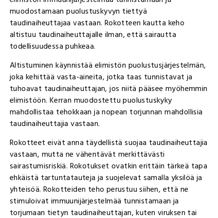
muodostamaan puolustuskyvyn tiettyä
taudinaiheuttajaa vastaan. Rokotteen kautta keho
altistuu taudinaiheuttajalle ilman, että sairautta
todellisuudessa puhkeaa.
Altistuminen käynnistää elimistön puolustusjärjestelmän,
joka kehittää vasta-aineita, jotka taas tunnistavat ja
tuhoavat taudinaiheuttajan, jos niitä pääsee myöhemmin
elimistöön. Kerran muodostettu puolustuskyky
mahdollistaa tehokkaan ja nopean torjunnan mahdollisia
taudinaiheuttajia vastaan.
Rokotteet eivät anna täydellistä suojaa taudinaiheuttajia
vastaan, mutta ne vähentävät merkittävästi
sairastumisriskiä. Rokotukset ovatkin erittäin tärkeä tapa
ehkäistä tartuntatauteja ja suojelevat samalla yksilöä ja
yhteisöä. Rokotteiden teho perustuu siihen, että ne
stimuloivat immuunijärjestelmää tunnistamaan ja
torjumaan tietyn taudinaiheuttajan, kuten viruksen tai