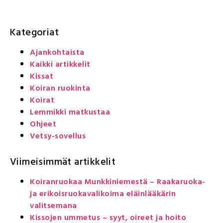
Kategoriat
Ajankohtaista
Kaikki artikkelit
Kissat
Koiran ruokinta
Koirat
Lemmikki matkustaa
Ohjeet
Vetsy-sovellus
Viimeisimmät artikkelit
Koiranruokaa Munkkiniemestä – Raakaruoka-
ja erikoisruokavalikoima eläinlääkärin
valitsemana
Kissojen ummetus – syyt, oireet ja hoito