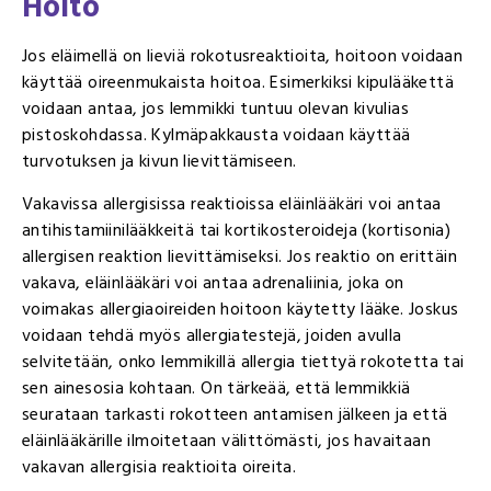
Hoito
Jos eläimellä on lieviä rokotusreaktioita, hoitoon voidaan
käyttää oireenmukaista hoitoa. Esimerkiksi kipulääkettä
voidaan antaa, jos lemmikki tuntuu olevan kivulias
pistoskohdassa. Kylmäpakkausta voidaan käyttää
turvotuksen ja kivun lievittämiseen.
Vakavissa allergisissa reaktioissa eläinlääkäri voi antaa
antihistamiinilääkkeitä tai kortikosteroideja (kortisonia)
allergisen reaktion lievittämiseksi. Jos reaktio on erittäin
vakava, eläinlääkäri voi antaa adrenaliinia, joka on
voimakas allergiaoireiden hoitoon käytetty lääke. Joskus
voidaan tehdä myös allergiatestejä, joiden avulla
selvitetään, onko lemmikillä allergia tiettyä rokotetta tai
sen ainesosia kohtaan. On tärkeää, että lemmikkiä
seurataan tarkasti rokotteen antamisen jälkeen ja että
eläinlääkärille ilmoitetaan välittömästi, jos havaitaan
vakavan allergisia reaktioita oireita.