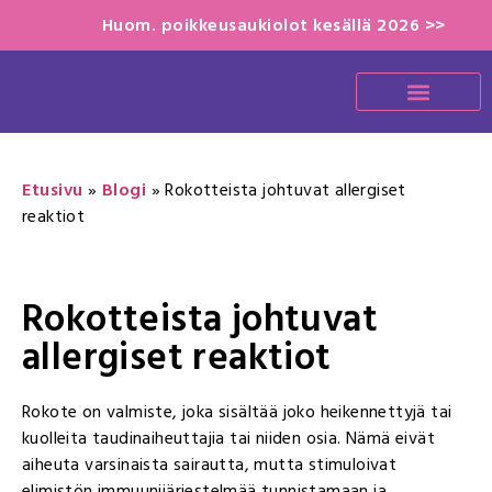
Huom. poikkeusaukiolot kesällä 2026 >>
Etusivu
»
Blogi
»
Rokotteista johtuvat allergiset
reaktiot
Rokotteista johtuvat
allergiset reaktiot
Rokote on valmiste, joka sisältää joko heikennettyjä tai
kuolleita taudinaiheuttajia tai niiden osia. Nämä eivät
aiheuta varsinaista sairautta, mutta stimuloivat
elimistön immuunijärjestelmää tunnistamaan ja