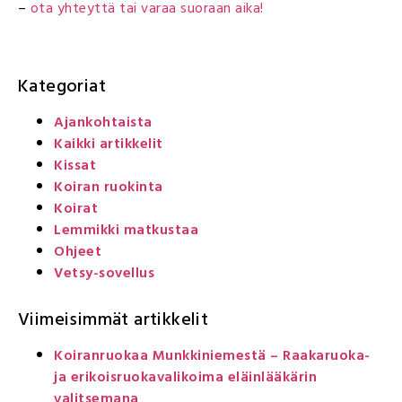
–
ota yhteyttä tai varaa suoraan aika!
Kategoriat
Ajankohtaista
Kaikki artikkelit
Kissat
Koiran ruokinta
Koirat
Lemmikki matkustaa
Ohjeet
Vetsy-sovellus
Viimeisimmät artikkelit
Koiranruokaa Munkkiniemestä – Raakaruoka-
ja erikoisruokavalikoima eläinlääkärin
valitsemana