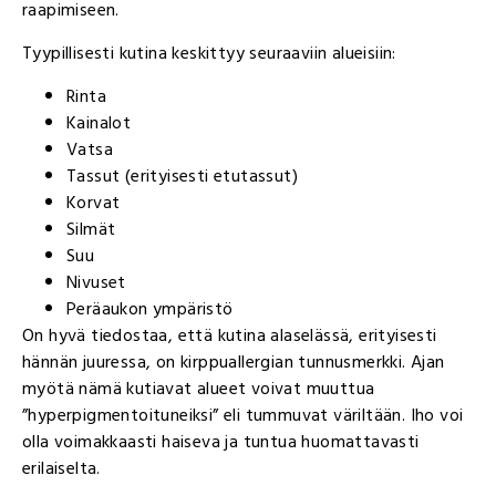
raapimiseen.
Tyypillisesti kutina keskittyy seuraaviin alueisiin:
Rinta
Kainalot
Vatsa
Tassut (erityisesti etutassut)
Korvat
Silmät
Suu
Nivuset
Peräaukon ympäristö
On hyvä tiedostaa, että kutina alaselässä, erityisesti
hännän juuressa, on kirppuallergian tunnusmerkki. Ajan
myötä nämä kutiavat alueet voivat muuttua
”hyperpigmentoituneiksi” eli tummuvat väriltään. Iho voi
olla voimakkaasti haiseva ja tuntua huomattavasti
erilaiselta.