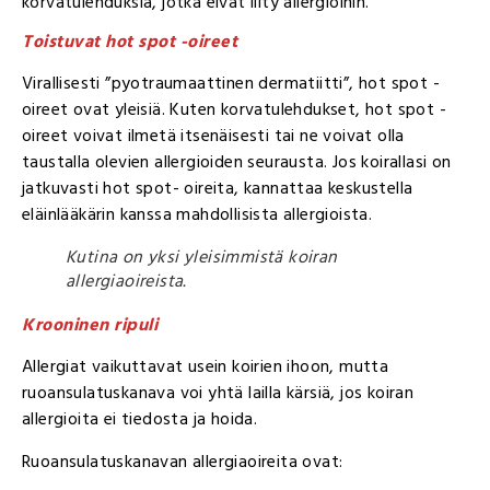
korvatulehduksia, jotka eivät liity allergioihin.
Toistuvat hot spot -oireet
Virallisesti ”pyotraumaattinen dermatiitti”, hot spot -
oireet ovat yleisiä. Kuten korvatulehdukset, hot spot -
oireet voivat ilmetä itsenäisesti tai ne voivat olla
taustalla olevien allergioiden seurausta. Jos koirallasi on
jatkuvasti hot spot- oireita, kannattaa keskustella
eläinlääkärin kanssa mahdollisista allergioista.
Kutina on yksi yleisimmistä koiran
allergiaoireista.
Krooninen ripuli
Allergiat vaikuttavat usein koirien ihoon, mutta
ruoansulatuskanava voi yhtä lailla kärsiä, jos koiran
allergioita ei tiedosta ja hoida.
Ruoansulatuskanavan allergiaoireita ovat: