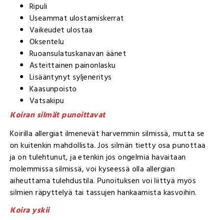
Ripuli
Useammat ulostamiskerrat
Vaikeudet ulostaa
Oksentelu
Ruoansulatuskanavan äänet
Asteittainen painonlasku
Lisääntynyt syljeneritys
Kaasunpoisto
Vatsakipu
Koiran silmät punoittavat
Koirilla allergiat ilmenevät harvemmin silmissä, mutta se
on kuitenkin mahdollista. Jos silmän tietty osa punottaa
ja on tulehtunut, ja etenkin jos ongelmia havaitaan
molemmissa silmissä, voi kyseessä olla allergian
aiheuttama tulehdustila. Punoituksen voi liittyä myös
silmien räpyttelyä tai tassujen hankaamista kasvoihin.
Koira yskii