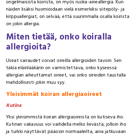
ongelmaisista koirista, on myös ruoka-aineallergia. Kun
näiden lisäksi huomioidaan vielä esimerkiksi siitepöly- ja
kirppuallergiat, on selvää, että suurimmalla osalla koirista
on jokin allergia.
Miten tietää, onko koiralla
allergioita?
Useat sairaudet voivat oireilla allergioiden tavoin. Sen
takia eläinlääkärin on varmistettava, onko kyseessä
allergian aiheuttamat oireet, vai onko oireiden taustalla
mahdollisesti jokin muu syy.
Yleisimmät koiran allergiaoireet
Kutina
Yksi yleisimmistä koiran allergiaoireista on kutiseva iho.
Kutinan vakavuus voi vaihdella melko lievästä, jolloin iho
ja turkki näyttävät pääosin normaaleilta, aina jatkuvaan