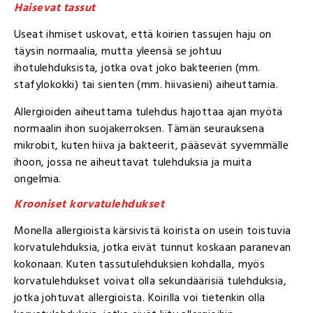
Haisevat tassut
Useat ihmiset uskovat, että koirien tassujen haju on
täysin normaalia, mutta yleensä se johtuu
ihotulehduksista, jotka ovat joko bakteerien (mm.
stafylokokki) tai sienten (mm. hiivasieni) aiheuttamia.
Allergioiden aiheuttama tulehdus hajottaa ajan myötä
normaalin ihon suojakerroksen. Tämän seurauksena
mikrobit, kuten hiiva ja bakteerit, pääsevät syvemmälle
ihoon, jossa ne aiheuttavat tulehduksia ja muita
ongelmia.
Krooniset korvatulehdukset
Monella allergioista kärsivistä koirista on usein toistuvia
korvatulehduksia, jotka eivät tunnut koskaan paranevan
kokonaan. Kuten tassutulehduksien kohdalla, myös
korvatulehdukset voivat olla sekundäärisiä tulehduksia,
jotka johtuvat allergioista. Koirilla voi tietenkin olla