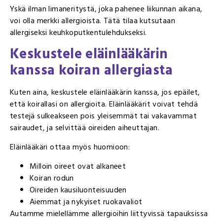
Yskä ilman limaneritystä, joka pahenee liikunnan aikana,
voi olla merkki allergioista. Tätä tilaa kutsutaan
allergiseksi keuhkoputkentulehdukseksi.
Keskustele eläinlääkärin
kanssa koiran allergiasta
Kuten aina, keskustele eläinlääkärin kanssa, jos epäilet,
että koirallasi on allergioita. Eläinlääkärit voivat tehdä
testejä sulkeakseen pois yleisemmät tai vakavammat
sairaudet, ja selvittää oireiden aiheuttajan.
Eläinlääkäri ottaa myös huomioon:
Milloin oireet ovat alkaneet
Koiran rodun
Oireiden kausiluonteisuuden
Aiemmat ja nykyiset ruokavaliot
Autamme mielellämme allergioihin liittyvissä tapauksissa