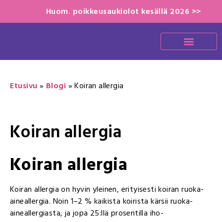
Huom. poikkeusaukiolot kesällä 2026 >>
Etusivu
»
Blogi
»
Koiran allergia
Koiran allergia
Koiran allergia
Koiran allergia on hyvin yleinen, erityisesti koiran ruoka-
aineallergia. Noin 1–2 % kaikista koirista kärsii ruoka-
aineallergiasta, ja jopa 25:llä prosentilla iho-