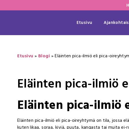
H
Etusivu
Ajankohtais
Etusivu
»
Blogi
»
Eläinten pica-ilmiö eli pica-oireyhty
Eläinten pica-ilmiö 
Eläinten pica-ilmiö 
Eläinten pica-ilmiö eli pica-oireyhtymä on tila, jossa e
kuten likaa, soraa, kiviä, puuta, kangasta tai muita ei-r