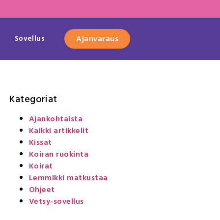
Sovellus
Ajanvaraus
Kategoriat
Ajankohtaista
Kaikki artikkelit
Kissat
Koiran ruokinta
Koirat
Lemmikki matkustaa
Ohjeet
Vetsy-sovellus