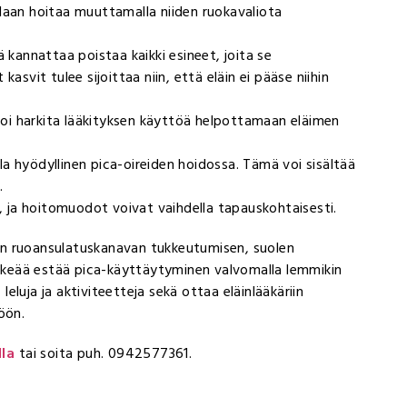
daan hoitaa muuttamalla niiden ruokavaliota
annattaa poistaa kaikki esineet, joita se
asvit tulee sijoittaa niin, että eläin ei pääse niihin
 voi harkita lääkityksen käyttöä helpottamaan eläimen
a hyödyllinen pica-oireiden hoidossa. Tämä voi sisältää
.
n, ja hoitomuodot voivat vaihdella tapauskohtaisesti.
uten ruoansulatuskanavan tukkeutumisen, suolen
tärkeää estää pica-käyttäytyminen valvomalla lemmikin
leluja ja aktiviteetteja sekä ottaa eläinlääkäriin
öön.
lla
tai soita puh. 0942577361.