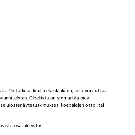
ista. On tärkeää kuulla eläinlääkäriä, joka voi auttaa
suunnitelman. Oleellista on ymmärtää pica-
ssa ulostenäytetutkimukset, koepalojen otto, tai
vista osa-alueista: