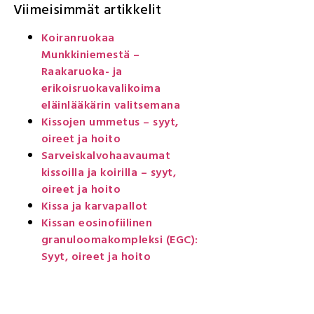
Viimeisimmät artikkelit
Koiranruokaa
Munkkiniemestä –
Raakaruoka- ja
erikoisruokavalikoima
eläinlääkärin valitsemana
Kissojen ummetus – syyt,
oireet ja hoito
Sarveiskalvohaavaumat
kissoilla ja koirilla – syyt,
oireet ja hoito
Kissa ja karvapallot
Kissan eosinofiilinen
granuloomakompleksi (EGC):
Syyt, oireet ja hoito