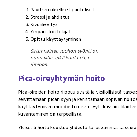
Ravitsemukselliset puutokset
Stressi ja ahdistus
Kivunlievitys
Ympäristön tekijät
Opittu käyttäytyminen
Satunnainen ruohon syönti on
normaalia, eikä kuulu pica-
ilmiöön.
Pica-oireyhtymän hoito
Pica-oireiden hoito riippuu syistä ja yksilöllisistä tarpe
selvittämään pican syyn ja kehittämään sopivan hoito
käyttäytymisen muodostumisen syyt. Joissain tilantei
kuvantaminen on tarpeellista.
Yleisesti hoito koostuu yhdestä tai useammasta seuraa