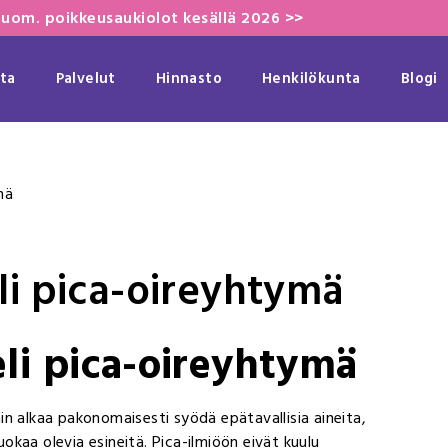
uom. poikkeusaukiolot kesällä 2026 >>
ta
Palvelut
Hinnasto
Henkilökunta
Blogi
mä
eli pica-oireyhtymä
eli pica-oireyhtymä
läin alkaa pakonomaisesti syödä epätavallisia aineita,
uokaa olevia esineitä. Pica-ilmiöön eivät kuulu