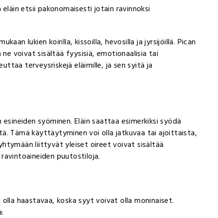
eläin etsii pakonomaisesti jotain ravinnoksi
kaan lukien koirilla, kissoilla, hevosilla ja jyrsijöillä. Pican
ja ne voivat sisältää fyysisiä, emotionaalisia tai
uttaa terveysriskejä eläimille, ja sen syitä ja
 esineiden syöminen. Eläin saattaa esimerkiksi syödä
itä. Tämä käyttäytyminen voi olla jatkuvaa tai ajoittaista,
eyhtymään liittyvät yleiset oireet voivat sisältää
a ravintoaineiden puutostiloja.
olla haastavaa, koska syyt voivat olla moninaiset.
a: