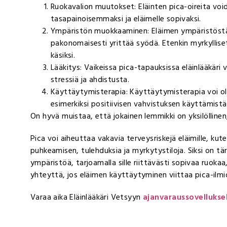
Ruokavalion muutokset: Eläinten pica-oireita voi
tasapainoisemmaksi ja eläimelle sopivaksi.
Ympäristön muokkaaminen: Eläimen ympäristöstä k
pakonomaisesti yrittää syödä. Etenkin myrkylliset k
käsiksi.
Lääkitys: Vaikeissa pica-tapauksissa eläinlääkäri
stressiä ja ahdistusta.
Käyttäytymisterapia: Käyttäytymisterapia voi oll
esimerkiksi positiivisen vahvistuksen käyttämistä
On hyvä muistaa, että jokainen lemmikki on yksilölline
Pica voi aiheuttaa vakavia terveysriskejä eläimille, k
puhkeamisen, tulehduksia ja myrkytystiloja. Siksi on 
ympäristöä, tarjoamalla sille riittävästi sopivaa ruokaa, 
yhteyttä, jos eläimen käyttäytyminen viittaa pica-ilmi
Varaa aika Eläinlääkäri Vetsyyn
ajanvaraussovellukse