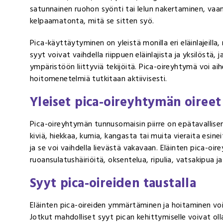
satunnainen ruohon syönti tai lelun nakertaminen, vaan 
kelpaamatonta, mitä se sitten syö.
Pica-käyttäytyminen on yleistä monilla eri eläinlajeilla, mu
syyt voivat vaihdella riippuen eläinlajista ja yksilöstä, 
ympäristöön liittyviä tekijöitä. Pica-oireyhtymä voi aihe
hoitomenetelmiä tutkitaan aktiivisesti.
Yleiset pica-oireyhtymän oireet
Pica-oireyhtymän tunnusomaisin piirre on epätavallisen
kiviä, hiekkaa, kumia, kangasta tai muita vieraita esine
ja se voi vaihdella lievästä vakavaan. Eläinten pica-oir
ruoansulatushäiriöitä, oksentelua, ripulia, vatsakipua j
Syyt pica-oireiden taustalla
Eläinten pica-oireiden ymmärtäminen ja hoitaminen voi 
Jotkut mahdolliset syyt pican kehittymiselle voivat oll