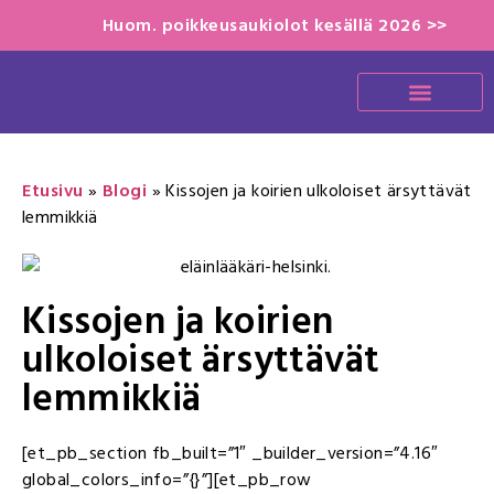
Huom. poikkeusaukiolot kesällä 2026 >>
Etusivu
»
Blogi
»
Kissojen ja koirien ulkoloiset ärsyttävät
lemmikkiä
Kissojen ja koirien
ulkoloiset ärsyttävät
lemmikkiä
[et_pb_section fb_built=”1″ _builder_version=”4.16″
global_colors_info=”{}”][et_pb_row