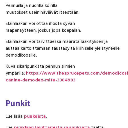
Pennuilla ja nuorilla koirilla
muutokset usein häviävät itsestään.
Eläinlääkäri voi ottaa ihosta syvän
raapenäytteen, joskus jopa koepalan.
Eläinlääkäri voi tarvittaessa määrätä lääkityksen ja
auttaa kartoittamaan taustasyitä kliiniselle yleistyneelle
demodikoosille.
Kuva sikaripunkista pennun silmien
ympärillä:
https://www.thesprucepets.com/demodicosi
canine-demodex-mite-3384993
Punkit
Lue lisää
punkeista
.
Lue
punkkien levittämistä sairauksista
täältä: