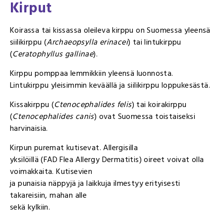
Kirput
Koirassa tai kissassa oleileva kirppu on Suomessa yleensä
siilikirppu (
Archaeopsylla erinacei
) tai lintukirppu
(
Ceratophyllus gallinae
).
Kirppu pomppaa lemmikkiin yleensä luonnosta.
Lintukirppu yleisimmin keväällä ja siilikirppu loppukesästä.
Kissakirppu (
Ctenocephalides felis
) tai koirakirppu
(
Ctenocephalides canis
) ovat Suomessa toistaiseksi
harvinaisia.
Kirpun puremat kutisevat. Allergisilla
yksilöillä (FAD Flea Allergy Dermatitis) oireet voivat olla
voimakkaita. Kutisevien
ja punaisia näppyjä ja laikkuja ilmestyy erityisesti
takareisiin, mahan alle
sekä kylkiin.