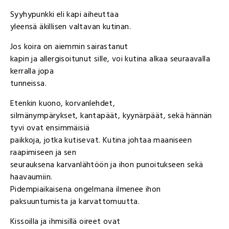
Syyhypunkki eli kapi aiheuttaa
yleensä äkillisen valtavan kutinan.
Jos koira on aiemmin sairastanut
kapin ja allergisoitunut sille, voi kutina alkaa seuraavalla
kerralla jopa
tunneissa.
Etenkin kuono, korvanlehdet,
silmänympärykset, kantapäät, kyynärpäät, sekä hännän
tyvi ovat ensimmäisiä
paikkoja, jotka kutisevat. Kutina johtaa maaniseen
raapimiseen ja sen
seurauksena karvanlähtöön ja ihon punoitukseen sekä
haavaumiin.
Pidempiaikaisena ongelmana ilmenee ihon
paksuuntumista ja karvattomuutta.
Kissoilla ja ihmisillä oireet ovat