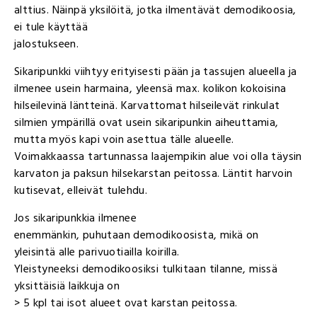
alttius. Näinpä yksilöitä, jotka ilmentävät demodikoosia,
ei tule käyttää
jalostukseen.
Sikaripunkki viihtyy erityisesti pään ja tassujen alueella ja
ilmenee usein harmaina, yleensä max. kolikon kokoisina
hilseilevinä läntteinä. Karvattomat hilseilevät rinkulat
silmien ympärillä ovat usein sikaripunkin aiheuttamia,
mutta myös kapi voin asettua tälle alueelle.
Voimakkaassa tartunnassa laajempikin alue voi olla täysin
karvaton ja paksun hilsekarstan peitossa. Läntit harvoin
kutisevat, elleivät tulehdu.
Jos sikaripunkkia ilmenee
enemmänkin, puhutaan demodikoosista, mikä on
yleisintä alle parivuotiailla koirilla.
Yleistyneeksi demodikoosiksi tulkitaan tilanne, missä
yksittäisiä laikkuja on
> 5 kpl tai isot alueet ovat karstan peitossa.