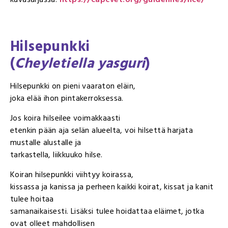
Hilsepunkki
(
Cheyletiella yasguri
)
Hilsepunkki on pieni vaaraton eläin,
joka elää ihon pintakerroksessa.
Jos koira hilseilee voimakkaasti
etenkin pään aja selän alueelta, voi hilsettä harjata
mustalle alustalle ja
tarkastella, liikkuuko hilse.
Koiran hilsepunkki viihtyy koirassa,
kissassa ja kanissa ja perheen kaikki koirat, kissat ja kanit
tulee hoitaa
samanaikaisesti. Lisäksi tulee hoidattaa eläimet, jotka
ovat olleet mahdollisen