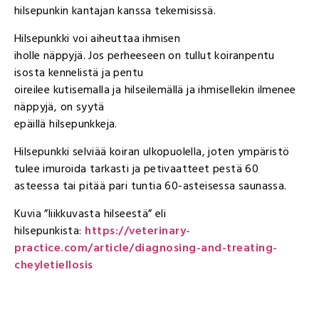
hilsepunkin kantajan kanssa tekemisissä.
Hilsepunkki voi aiheuttaa ihmisen
iholle näppyjä. Jos perheeseen on tullut koiranpentu
isosta kennelistä ja pentu
oireilee kutisemalla ja hilseilemällä ja ihmisellekin ilmenee
näppyjä, on syytä
epäillä hilsepunkkeja.
Hilsepunkki selviää koiran ulkopuolella, joten ympäristö
tulee imuroida tarkasti ja petivaatteet pestä 60
asteessa tai pitää pari tuntia 60-asteisessa saunassa.
Kuvia ”liikkuvasta hilseestä” eli
hilsepunkista:
https://veterinary-
practice.com/article/diagnosing-and-treating-
cheyletiellosis