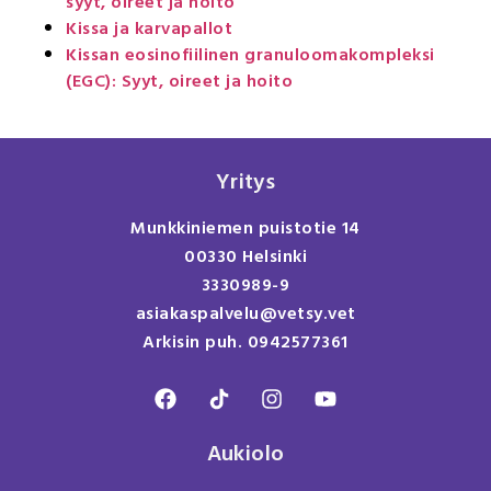
syyt, oireet ja hoito
Kissa ja karvapallot
Kissan eosinofiilinen granuloomakompleksi
(EGC): Syyt, oireet ja hoito
Yritys
Munkkiniemen puistotie 14
00330 Helsinki
3330989-9
asiakaspalvelu@vetsy.vet
Arkisin puh. 0942577361
Aukiolo