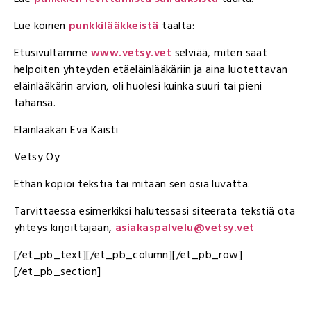
Lue koirien
punkkilääkkeistä
täältä:
Etusivultamme
www.vetsy.vet
selviää, miten saat
helpoiten yhteyden etäeläinlääkäriin ja aina luotettavan
eläinlääkärin arvion, oli huolesi kuinka suuri tai pieni
tahansa.
Eläinlääkäri Eva Kaisti
Vetsy Oy
Ethän kopioi tekstiä tai mitään sen osia luvatta.
Tarvittaessa esimerkiksi halutessasi siteerata tekstiä ota
yhteys kirjoittajaan,
asiakaspalvelu@vetsy.vet
[/et_pb_text][/et_pb_column][/et_pb_row]
[/et_pb_section]