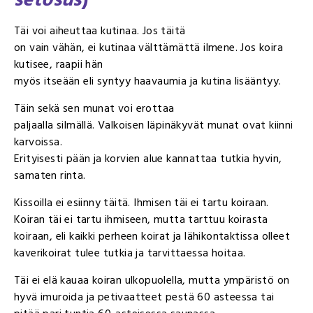
Täi voi aiheuttaa kutinaa. Jos täitä
on vain vähän, ei kutinaa välttämättä ilmene. Jos koira
kutisee, raapii hän
myös itseään eli syntyy haavaumia ja kutina lisääntyy.
Täin sekä sen munat voi erottaa
paljaalla silmällä. Valkoisen läpinäkyvät munat ovat kiinni
karvoissa.
Erityisesti pään ja korvien alue kannattaa tutkia hyvin,
samaten rinta.
Kissoilla ei esiinny täitä. Ihmisen täi ei tartu koiraan.
Koiran täi ei tartu ihmiseen, mutta tarttuu koirasta
koiraan, eli kaikki perheen koirat ja lähikontaktissa olleet
kaverikoirat tulee tutkia ja tarvittaessa hoitaa.
Täi ei elä kauaa koiran ulkopuolella, mutta ympäristö on
hyvä imuroida ja petivaatteet pestä 60 asteessa tai