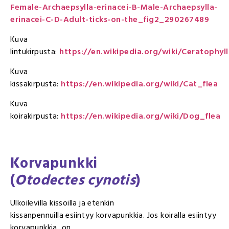
Female-Archaepsylla-erinacei-B-Male-Archaepsylla-
erinacei-C-D-Adult-ticks-on-the_fig2_290267489
Kuva
lintukirpusta:
https://en.wikipedia.org/wiki/Ceratophyll
Kuva
kissakirpusta:
https://en.wikipedia.org/wiki/Cat_flea
Kuva
koirakirpusta:
https://en.wikipedia.org/wiki/Dog_flea
Korvapunkki
(
Otodectes cynotis
)
Ulkoilevilla kissoilla ja etenkin
kissanpennuilla esiintyy korvapunkkia. Jos koiralla esiintyy
korvapunkkia, on