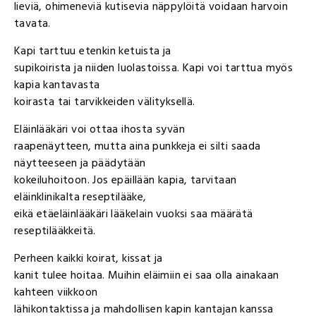
lieviä, ohimeneviä kutisevia näppylöitä voidaan harvoin
tavata.
Kapi tarttuu etenkin ketuista ja
supikoirista ja niiden luolastoissa. Kapi voi tarttua myös
kapia kantavasta
koirasta tai tarvikkeiden välityksellä.
Eläinlääkäri voi ottaa ihosta syvän
raapenäytteen, mutta aina punkkeja ei silti saada
näytteeseen ja päädytään
kokeiluhoitoon. Jos epäillään kapia, tarvitaan
eläinklinikalta reseptilääke,
eikä etäeläinlääkäri lääkelain vuoksi saa määrätä
reseptilääkkeitä.
Perheen kaikki koirat, kissat ja
kanit tulee hoitaa. Muihin eläimiin ei saa olla ainakaan
kahteen viikkoon
lähikontaktissa ja mahdollisen kapin kantajan kanssa