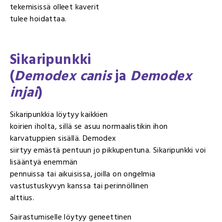
tekemisissä olleet kaverit
tulee hoidattaa.
Sikaripunkki
(
Demodex canis
ja
Demodex
injai
)
Sikaripunkkia löytyy kaikkien
koirien iholta, sillä se asuu normaalistikin ihon
karvatuppien sisällä. Demodex
siirtyy emästä pentuun jo pikkupentuna. Sikaripunkki voi
lisääntyä enemmän
pennuissa tai aikuisissa, joilla on ongelmia
vastustuskyvyn kanssa tai perinnöllinen
alttius.
Sairastumiselle löytyy geneettinen