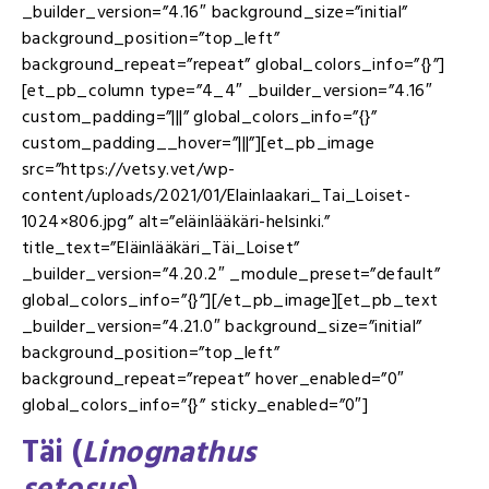
_builder_version=”4.16″ background_size=”initial”
background_position=”top_left”
background_repeat=”repeat” global_colors_info=”{}”]
[et_pb_column type=”4_4″ _builder_version=”4.16″
custom_padding=”|||” global_colors_info=”{}”
custom_padding__hover=”|||”][et_pb_image
src=”https://vetsy.vet/wp-
content/uploads/2021/01/Elainlaakari_Tai_Loiset-
1024×806.jpg” alt=”eläinlääkäri-helsinki.”
title_text=”Eläinlääkäri_Täi_Loiset”
_builder_version=”4.20.2″ _module_preset=”default”
global_colors_info=”{}”][/et_pb_image][et_pb_text
_builder_version=”4.21.0″ background_size=”initial”
background_position=”top_left”
background_repeat=”repeat” hover_enabled=”0″
global_colors_info=”{}” sticky_enabled=”0″]
Täi (
Linognathus
setosus
)