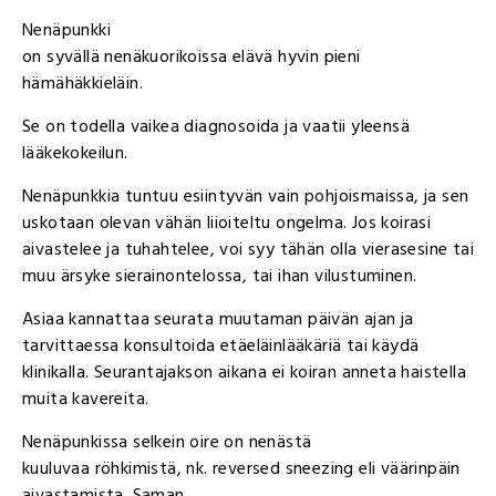
Nenäpunkki
on syvällä nenäkuorikoissa elävä hyvin pieni
hämähäkkieläin.
Se on todella vaikea diagnosoida ja vaatii yleensä
lääkekokeilun.
Nenäpunkkia tuntuu esiintyvän vain pohjoismaissa, ja sen
uskotaan olevan vähän liioiteltu ongelma. Jos koirasi
aivastelee ja tuhahtelee, voi syy tähän olla vierasesine tai
muu ärsyke sierainontelossa, tai ihan vilustuminen.
Asiaa kannattaa seurata muutaman päivän ajan ja
tarvittaessa konsultoida etäeläinlääkäriä tai käydä
klinikalla. Seurantajakson aikana ei koiran anneta haistella
muita kavereita.
Nenäpunkissa selkein oire on nenästä
kuuluvaa röhkimistä, nk. reversed sneezing eli väärinpäin
aivastamista. Saman