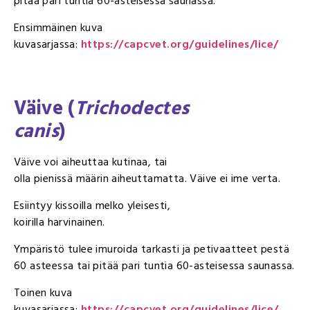
pitää pari tuntia 60-asteisessa saunassa.
Ensimmäinen kuva
kuvasarjassa:
https://capcvet.org/guidelines/lice/
Väive (
Trichodectes
canis
)
Väive voi aiheuttaa kutinaa, tai
olla pienissä määrin aiheuttamatta. Väive ei ime verta.
Esiintyy kissoilla melko yleisesti,
koirilla harvinainen.
Ympäristö tulee imuroida tarkasti ja petivaatteet pestä
60 asteessa tai pitää pari tuntia 60-asteisessa saunassa.
Toinen kuva
kuvasarjassa:
https://capcvet.org/guidelines/lice/