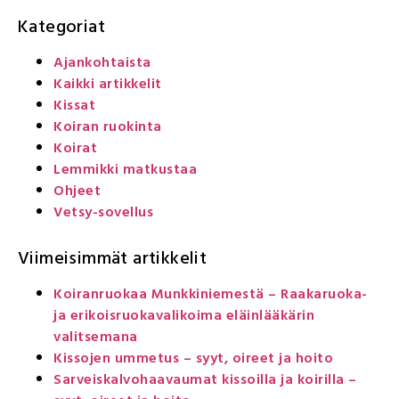
Kategoriat
Ajankohtaista
Kaikki artikkelit
Kissat
Koiran ruokinta
Koirat
Lemmikki matkustaa
Ohjeet
Vetsy-sovellus
Viimeisimmät artikkelit
Koiranruokaa Munkkiniemestä – Raakaruoka-
ja erikoisruokavalikoima eläinlääkärin
valitsemana
Kissojen ummetus – syyt, oireet ja hoito
Sarveiskalvohaavaumat kissoilla ja koirilla –