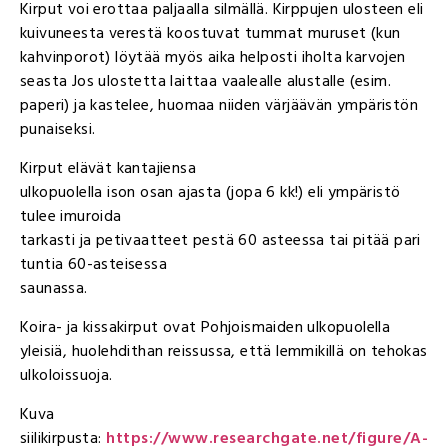
Kirput voi erottaa paljaalla silmällä. Kirppujen ulosteen eli
kuivuneesta verestä koostuvat tummat muruset (kun
kahvinporot) löytää myös aika helposti iholta karvojen
seasta Jos ulostetta laittaa vaalealle alustalle (esim.
paperi) ja kastelee, huomaa niiden värjäävän ympäristön
punaiseksi.
Kirput elävät kantajiensa
ulkopuolella ison osan ajasta (jopa 6 kk!) eli ympäristö
tulee imuroida
tarkasti ja petivaatteet pestä 60 asteessa tai pitää pari
tuntia 60-asteisessa
saunassa.
Koira- ja kissakirput ovat Pohjoismaiden ulkopuolella
yleisiä, huolehdithan reissussa, että lemmikillä on tehokas
ulkoloissuoja.
Kuva
siilikirpusta:
https://www.researchgate.net/figure/A-