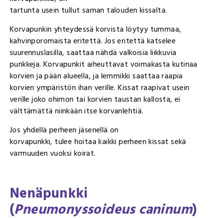
tartunta usein tullut saman talouden kissalta.
Korvapunkin yhteydessä korvista löytyy tummaa,
kahvinporomaista eritettä. Jos eritettä katselee
suurennuslasilla, saattaa nähdä valkoisia liikkuvia
punkkeja. Korvapunkit aiheuttavat voimakasta kutinaa
korvien ja pään alueella, ja lemmikki saattaa raapia
korvien ympäristön ihan verille. Kissat raapivat usein
verille joko ohimon tai korvien taustan kallosta, ei
välttämättä niinkään itse korvanlehtiä.
Jos yhdellä perheen jäsenellä on
korvapunkki, tulee hoitaa kaikki perheen kissat sekä
varmuuden vuoksi koirat.
Nenäpunkki
(
Pneumonyssoideus caninum
)