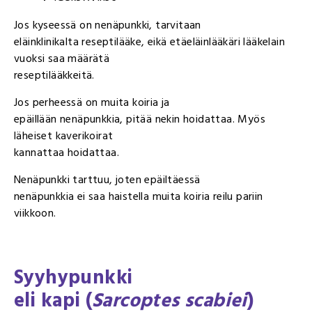
Jos kyseessä on nenäpunkki, tarvitaan
eläinklinikalta reseptilääke, eikä etäeläinlääkäri lääkelain
vuoksi saa määrätä
reseptilääkkeitä.
Jos perheessä on muita koiria ja
epäillään nenäpunkkia, pitää nekin hoidattaa. Myös
läheiset kaverikoirat
kannattaa hoidattaa.
Nenäpunkki tarttuu, joten epäiltäessä
nenäpunkkia ei saa haistella muita koiria reilu pariin
viikkoon.
Syyhypunkki
eli kapi (
Sarcoptes scabiei
)