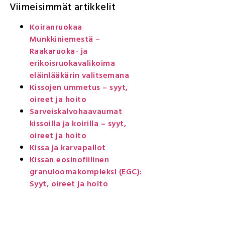
Viimeisimmät artikkelit
Koiranruokaa
Munkkiniemestä –
Raakaruoka- ja
erikoisruokavalikoima
eläinlääkärin valitsemana
Kissojen ummetus – syyt,
oireet ja hoito
Sarveiskalvohaavaumat
kissoilla ja koirilla – syyt,
oireet ja hoito
Kissa ja karvapallot
Kissan eosinofiilinen
granuloomakompleksi (EGC):
Syyt, oireet ja hoito