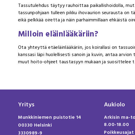
Tassutulehdus täytyy rauhoittaa paikallishoidolla, mutta 
tassunpohjaan tulleen pikku ihovaurion seurausta on t
eikä pelkkää oiretta ja näin parhaimmillaan ehkäistä oir
Milloin eläinlääkäriin?
Ota yhteyttä etäeläinlääkäriin, jos koirallasi on tassuoir
kanssasi läpi huolellisesti sanoin ja kuvin, antaa arvio
muut hoito-ohjeet taustasyyn mukaan ja suosittelee tarv
Yritys
Aukiolo
Munkkiniemen puistotie 14
Arkisin ma-t
8.00-18.00
00330 Helsinki
Poikkeusajat
3330989-9