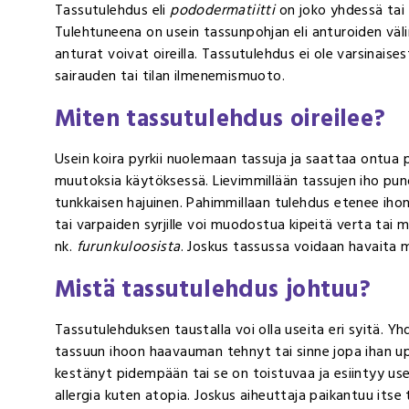
Tassutulehdus eli
pododermatiitti
on joko yhdessä tai
Tulehtuneena on usein tassunpohjan eli anturoiden välin
anturat voivat oireilla. Tassutulehdus ei ole varsinaise
sairauden tai tilan ilmenemismuoto.
Miten tassutulehdus oireilee?
Usein koira pyrkii nuolemaan tassuja ja saattaa ontua
muutoksia käytöksessä
.
Lievimmillään tassujen iho pun
tunkkaisen hajuinen. Pahimmillaan tulehdus etenee ihon 
tai varpaiden syrjille voi muodostua kipeitä verta tai m
nk.
furunkuloosista
. Joskus tassussa voidaan havaita
Mistä tassutulehdus johtuu?
Tassutulehduksen taustalla voi olla useita eri syitä. Yhde
tassuun ihoon haavauman tehnyt tai sinne jopa ihan upo
kestänyt pidempään tai se on toistuvaa ja esiintyy u
allergia kuten atopia. Joskus aiheuttaja paikantuu itse