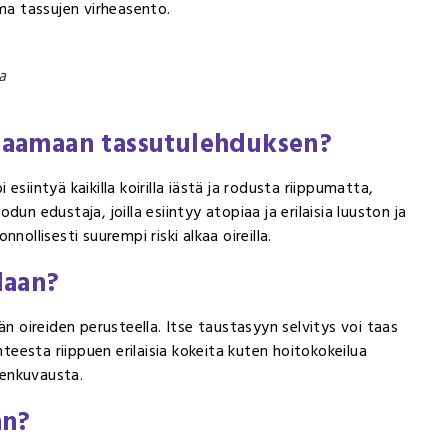
ma tassujen virheasento.
a
a saamaan tassutulehduksen?
siintyä kaikilla koirilla iästä ja rodusta riippumatta,
odun edustaja, joilla esiintyy atopiaa ja erilaisia luuston ja
nollisesti suurempi riski alkaa oireilla.
daan?
än oireiden perusteella. Itse taustasyyn selvitys voi taas
nteesta riippuen erilaisia kokeita kuten hoitokokeilua
ntgenkuvausta.
an?