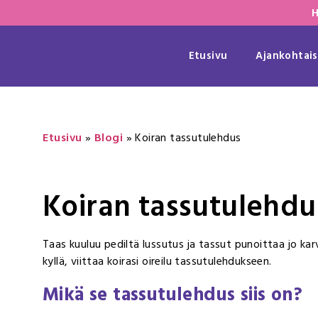
H
Etusivu
Ajankohtais
Etusivu
»
Blogi
»
Koiran tassutulehdus
Koiran tassutulehdu
Taas kuuluu pediltä lussutus ja tassut punoittaa jo k
kyllä, viittaa koirasi oireilu tassutulehdukseen.
Mikä se tassutulehdus siis on?