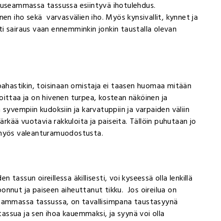
 useammassa tassussa esiintyvä ihotulehdus.
en iho sekä varvasvälien iho. Myös kynsivallit, kynnet ja
sti sairaus vaan ennemminkin jonkin taustalla olevan
 pahastikin, toisinaan omistaja ei taasen huomaa mitään
oittaa ja on hivenen turpea, kostean näköinen ja
syvempiin kudoksiin ja karvatuppiin ja varpaiden väliin
ärkää vuotavia rakkuloita ja paiseita. Tällöin puhutaan jo
 myös valeanturamuodostusta.
n tassun oireillessa äkillisesti, voi kyseessä olla lenkillä
nnut ja paiseen aiheuttanut tikku. Jos oireilua on
seammassa tassussa, on tavallisimpana taustasyynä
 tassua ja sen ihoa kauemmaksi, ja syynä voi olla