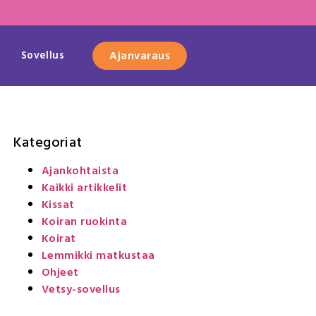
Sovellus
Ajanvaraus
Kategoriat
Ajankohtaista
Kaikki artikkelit
Kissat
Koiran ruokinta
Koirat
Lemmikki matkustaa
Ohjeet
Vetsy-sovellus