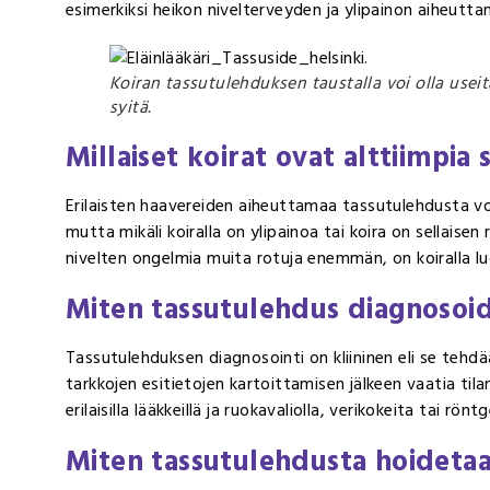
esimerkiksi
heikon nivelterveyden ja ylipainon aiheutta
Koiran tassutulehduksen taustalla voi olla useit
syitä.
Millaiset koirat ovat alttiimpi
Erilaisten haavereiden aiheuttamaa tassutulehdusta voi e
mutta mikäli koiralla on ylipainoa tai koira on sellaisen r
nivelten ongelmia muita rotuja enemmän, on koiralla luon
Miten tassutulehdus diagnosoi
Tassutulehduksen diagnosointi on kliininen eli se tehdä
tarkkojen esitietojen kartoittamisen jälkeen vaatia tila
erilaisilla lääkkeillä ja ruokavaliolla, verikokeita tai rö
Miten tassutulehdusta hoideta