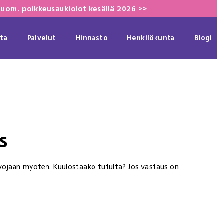
uom. poikkeusaukiolot kesällä 2026 >>
ta
Palvelut
Hinnasto
Henkilökunta
Blogi
s
arvojaan myöten. Kuulostaako tutulta? Jos vastaus on