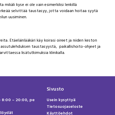
mikäli kyse ei ole vain esimerkiksi lenkillä
ärkeää selvittää taustasyy, jotta voidaan hoitaa syytä
eilun uusiminen.
eita. Etäeläinlääkäri käy koirasi oireet ja niiden keston
n tassutulehduksen taustasyystä, paikallishoito-ohjeet ja
ittaessa lisätutkimuksia klinikalla.
Sivusto
o 8:00 – 20:00, pe
Usein kysyttyä
Tietosuojaseloste
 löydät
Käyttöehdot