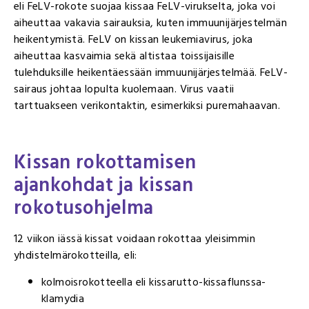
eli FeLV-rokote suojaa kissaa FeLV-virukselta, joka voi
aiheuttaa vakavia sairauksia, kuten immuunijärjestelmän
heikentymistä. FeLV on kissan leukemiavirus, joka
aiheuttaa kasvaimia sekä altistaa toissijaisille
tulehduksille heikentäessään immuunijärjestelmää. FeLV-
sairaus johtaa lopulta kuolemaan. Virus vaatii
tarttuakseen verikontaktin, esimerkiksi puremahaavan.
Kissan rokottamisen
ajankohdat ja kissan
rokotusohjelma
12 viikon iässä kissat voidaan rokottaa yleisimmin
yhdistelmärokotteilla, eli:
kolmoisrokotteella eli kissarutto-kissaflunssa-
klamydia