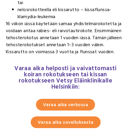
tai
nelosrokotteella eli kissarutto – kissaflunssa-
klamydia-leukemia
16 viikon iässä käytetään samaa yhdistelmärokotetta ja
voidaan antaa rabies- eli raivotautirokote. Ensimmäinen
tehosterokotus annetaan 1 vuoden iässä. Tämän jälkeen
tehosterokotukset annetaan 1–3 vuoden välein.
Kissarutto on voimassa 3 vuotta ja flunssat vuoden.
Varaa aika helposti ja vaivattomasti
koiran rokotukseen tai kissan
rokotukseen Vetsy Eläinklinikalle
Helsinkiin:
Varaa aika verkossa
Varaa aika sovelluksesta