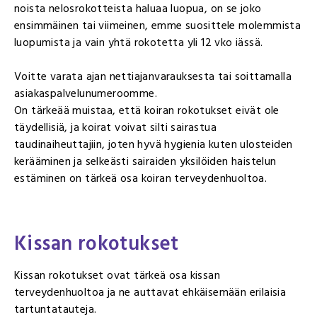
noista nelosrokotteista haluaa luopua, on se joko
ensimmäinen tai viimeinen, emme suosittele molemmista
luopumista ja vain yhtä rokotetta yli 12 vko iässä.
Voitte varata ajan nettiajanvarauksesta tai soittamalla
asiakaspalvelunumeroomme.
On tärkeää muistaa, että koiran rokotukset eivät ole
täydellisiä, ja koirat voivat silti sairastua
taudinaiheuttajiin, joten hyvä hygienia kuten ulosteiden
kerääminen ja selkeästi sairaiden yksilöiden haistelun
estäminen on tärkeä osa koiran terveydenhuoltoa.
Kissan rokotukset
Kissan rokotukset ovat tärkeä osa kissan
terveydenhuoltoa ja ne auttavat ehkäisemään erilaisia
tartuntatauteja.