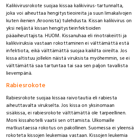
Kalikivirusrokote suojaa kissaa kalikivirus-tartunnalta,
joka voi aiheuttaa hengitystieoireita ja suun limakalvojen
kuten ikenien /kroonista) tulehdusta. Kissan kalikivirus on
yksi neljästä kissan hengitystieinfektioiden
pääaiheuttajista. HUOM. Kissanuhaa eli rinotrakeiitti ja
kalikiviruksia vastaan rokottaminen ei välttämättä estä
infektiota, eikä välttämättä suojaa kaikilta oireilta. Jos
kissa altistuu jollekin näistä viruksista myöhemmin, se ei
välttämättä saa tartuntaa tai saa sen paljon tavallista
lievempänä.
Rabiesrokote
Rabiesrokote suojaa kissaa raivotautia eli rabiesta
aiheuttavalta virukselta. Jos kissa on yksinomaan
sisäkissa, ei rabiesrokote välttämättä ole tarpeellinen.
Moni kissahotelli vaatii sen ottamista. Ulkomaille
matkustaessa rokotus on pakollinen. Suomessa ei yleensä
rokoteta kissojen leukemiaa vastaan. Kissojen leukemia