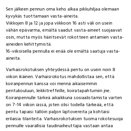
Sen jälkeen pennun oma keho alkaa pikkuhiljaa olemaan
kyvykäs tuottamaan vasta-aineita.
Viikkojen 8 ja 12 ja jopa viikkoon 16 asti väli on usein
vähän epävarma, emältä saadut vasta-aineet suojaavat
osin, mutta myös häiritsevät rokotteen antamien vasta-
aineiden kehittymistä.
16-viikoisella pennulla ei enää ole emältä saatuja vasta-
aineita.
Varhaisrokotuksen yhteydessä pentu on usein noin 8
viikon ikäinen. Varhaisrokotus mahdollistaa sen, että
koiranpennun kanssa voi mennä aikaisemmin
pentukouluun, leikkitreffeille, koiratapahtumiin jne.
Koiranpennulle tärkeä aikaikkuna sosiaalistamista varten
on 7-14 viikon iässä, joten olisi todella tärkeää, että
pentu tapaisi tällöin paljon lajitovereita ja kohtaisi
erilaisia tilanteita. Varhaisrokotuksen tuoma rokotesuoja
pennuille vaarallisia taudinaiheuttajia vastaan antaa