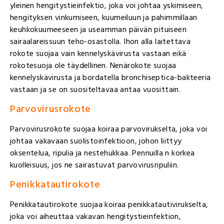
yleinen hengitystieinfektio, joka voi johtaa yskimiseen,
hengityksen vinkumiseen, kuumeiluun ja pahimmillaan
keuhkokuumeeseen ja useamman päivän pituiseen
sairaalareissuun teho-osastolla. Ihon alla laitettava
rokote suojaa vain kennelyskävirusta vastaan eikä
rokotesuoja ole täydellinen. Nenärokote suojaa
kennelyskävirusta ja bordatella bronchiseptica-bakteeria
vastaan ja se on suositeltavaa antaa vuosittain.
Parvovirusrokote
Parvovirusrokote suojaa koiraa parvovirukselta, joka voi
johtaa vakavaan suolistoinfektioon, johon liittyy
oksentelua, ripulia ja nestehukkaa. Pennuilla n korkea
kuolleisuus, jos ne sairastuvat parvovirusripuliin.
Penikkatautirokote
Penikkatautirokote suojaa koiraa penikkatautivirukselta,
joka voi aiheuttaa vakavan hengitystieinfektion,