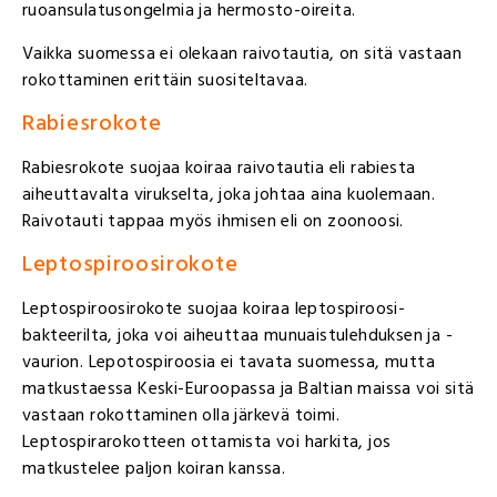
ruoansulatusongelmia ja hermosto-oireita.
Vaikka suomessa ei olekaan raivotautia, on sitä vastaan
rokottaminen erittäin suositeltavaa.
Rabiesrokote
Rabiesrokote suojaa koiraa raivotautia eli rabiesta
aiheuttavalta virukselta, joka johtaa aina kuolemaan.
Raivotauti tappaa myös ihmisen eli on zoonoosi.
Leptospiroosirokote
Leptospiroosirokote suojaa koiraa leptospiroosi-
bakteerilta, joka voi aiheuttaa munuaistulehduksen ja -
vaurion. Lepotospiroosia ei tavata suomessa, mutta
matkustaessa Keski-Euroopassa ja Baltian maissa voi sitä
vastaan rokottaminen olla järkevä toimi.
Leptospirarokotteen ottamista voi harkita, jos
matkustelee paljon koiran kanssa.