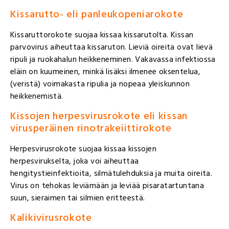
Kissarutto- eli panleukopeniarokote
Kissaruttorokote suojaa kissaa kissarutolta. Kissan
parvovirus aiheuttaa kissaruton. Lieviä oireita ovat lievä
ripuli ja ruokahalun heikkeneminen. Vakavassa infektiossa
eläin on kuumeinen, minkä lisäksi ilmenee oksentelua,
(veristä) voimakasta ripulia ja nopeaa yleiskunnon
heikkenemistä.
Kissojen herpesvirusrokote eli kissan
virusperäinen rinotrakeiittirokote
Herpesvirusrokote suojaa kissaa kissojen
herpesvirukselta, joka voi aiheuttaa
hengitystieinfektioita, silmätulehduksia ja muita oireita.
Virus on tehokas leviämään ja leviää pisaratartuntana
suun, sieraimen tai silmien eritteestä.
Kalikivirusrokote