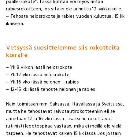
päälle-rokote”. Tässä kohtaa voi myös antaa
rabiesrokotteen, jos sitä ei ole annettu 12-viikkoiselle.
– Tehoste nelosrokote ja rabies vuoden kuluttua, 15 kk
ikäisenä.
Vetsyssä suosittelemme siis rokotteita
koiralle
– Yli 8 viikon iässä nelosrokote
– Yli 12 vko iässä nelosrokote
– Yli 16 vko iässä nelonen + rabies
– 12-15 kk iässä tehoste nelonen ja rabies.
Näin toimitaan mm. Saksassa, Itävallassa ja Sveitsissä,
mutta he tehostavat raivotautirokotteenkin eli se
annetaan 12 ja 16 vko iässä. Lisäksi he rokottavat
rutiinisti lepotospiraa vastaan, mikä ei meillä ole vielä
tarpeen. He tehostavat kaiken 15 kk iässä. Jos jostain