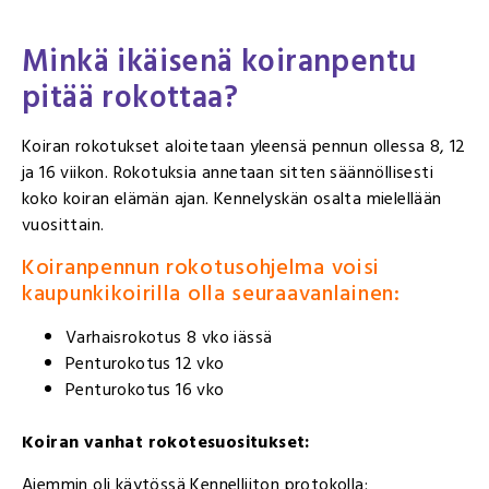
Minkä ikäisenä koiranpentu
pitää rokottaa?
Koiran rokotukset aloitetaan yleensä pennun ollessa 8, 12
ja 16 viikon. Rokotuksia annetaan sitten säännöllisesti
koko koiran elämän ajan. Kennelyskän osalta mielellään
vuosittain.
Koiranpennun rokotusohjelma voisi
kaupunkikoirilla olla seuraavanlainen:
Varhaisrokotus 8 vko iässä
Penturokotus 12 vko
Penturokotus 16 vko
Koiran vanhat rokotesuositukset:
Aiemmin oli käytössä Kennelliiton protokolla: