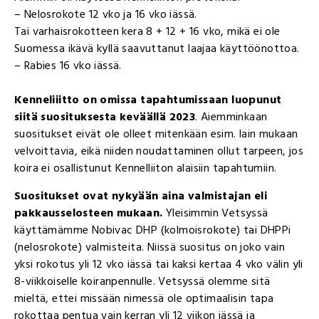
– Nelosrokote 12 vko ja 16 vko iässä.
Tai varhaisrokotteen kera 8 + 12 + 16 vko, mikä ei ole
Suomessa ikävä kyllä saavuttanut laajaa käyttöönottoa.
– Rabies 16 vko iässä.
Kenneliiitto on omissa tapahtumissaan luopunut
siitä suosituksesta keväällä 2023
. Aiemminkaan
suositukset eivät ole olleet mitenkään esim. lain mukaan
velvoittavia, eikä niiden noudattaminen ollut tarpeen, jos
koira ei osallistunut Kennelliiton alaisiin tapahtumiin.
Suositukset ovat nykyään aina valmistajan eli
pakkausselosteen mukaan.
Yleisimmin Vetsyssä
käyttämämme Nobivac DHP (kolmoisrokote) tai DHPPi
(nelosrokote) valmisteita. Niissä suositus on joko vain
yksi rokotus yli 12 vko iässä tai kaksi kertaa 4 vko välin yli
8-viikkoiselle koiranpennulle. Vetsyssä olemme sitä
mieltä, ettei missään nimessä ole optimaalisin tapa
rokottaa pentua vain kerran yli 12 viikon iässä ja