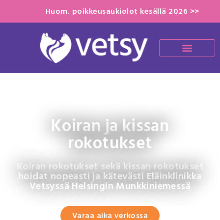
Huom. poikkeusaukiolot kesällä 2026 >>
Koiran ja kissan
rokotukset
Koiran rokotukset sekä kissan rokotukset
hoidat nopeasti ja kätevästi Eläinklinikka
Vetsyssä Helsingin Munkkiniemessä
Varaa aika verkossa