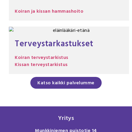
Koiran ja kissan hammashoito
Terveystarkastukset
Koiran terveystarkistus
Kissan terveystarkistus
Katso kaikki palvelumme
Yritys
Munkkiniemen puistotie 14