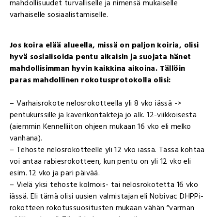
mahdollisuudet turvalliselle ja nimensä mukaiselle
varhaiselle sosiaalistamiselle.
Jos koira elää alueella, missä on paljon koiria, olisi
hyvä sosialisoida pentu aikaisin ja suojata hänet
mahdollisimman hyvin kaikkina aikoina. Tällöin
paras mahdollinen rokotusprotokolla olisi:
– Varhaisrokote nelosrokotteella yli 8 vko iässä ->
pentukurssille ja kaverikontakteja jo alk. 12-viikkoisesta
(aiemmin Kennelliiton ohjeen mukaan 16 vko eli melko
vanhana).
– Tehoste nelosrokotteelle yli 12 vko iässä. Tässä kohtaa
voi antaa rabiesrokotteen, kun pentu on yli 12 vko eli
esim. 12 vko ja pari päivää.
– Vielä yksi tehoste kolmois- tai nelosrokotetta 16 vko
iässä. Eli tämä olisi uusien valmistajan eli Nobivac DHPPi-
rokotteen rokotussuositusten mukaan vähän ”varman