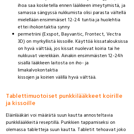
ihoa saa kosketella ennen lääkkeen imeytymistä, ja
samassa sängyssä nukkumista olisi parasta vältellä
mielellään ensimmäiset 12-24 tuntia ja huolehtia
ettei ihokontaktia synny
permetriini (Exspot, Bayvantic, Frontect, Vectra
3D) on myrkyllistä kissoille. Käyttöä kissatalouksissa
on hyvä välttää, jos kissat nuolevat koiria tai he
nukkuvat vierekkäin. Ainakin ensimmäisten 12-24h
sisällä lääkkeen laitosta on iho- ja
limakalvokontaktia
kissojen ja koirien välillä hyvä välttää.
Tablettimuotoiset punkkilääkkeet koirille
ja kissoille
Eläinlääkäri voi määrätä suun kautta annosteltavia
punkkilääkkeitä reseptillä. Punkkien tappamiseksi on
olemassa tabletteja suun kautta. Tabletit tehoavat joko