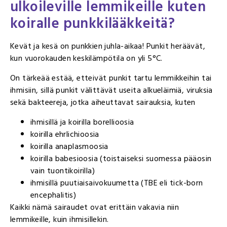
ulkoileville lemmikeille kuten
koiralle punkkilääkkeitä?
Kevät ja kesä on punkkien juhla-aikaa! Punkit heräävät,
kun vuorokauden keskilämpötila on yli 5°C.
On tärkeää estää, etteivät punkit tartu lemmikkeihin tai
ihmisiin, sillä punkit välittävät useita alkueläimiä, viruksia
sekä bakteereja, jotka aiheuttavat sairauksia, kuten
ihmisillä ja koirilla borellioosia
koirilla ehrlichioosia
koirilla anaplasmoosia
koirilla babesioosia (toistaiseksi suomessa pääosin
vain tuontikoirilla)
ihmisillä puutiaisaivokuumetta (TBE eli tick-born
encephalitis)
Kaikki nämä sairaudet ovat erittäin vakavia niin
lemmikeille, kuin ihmisillekin.