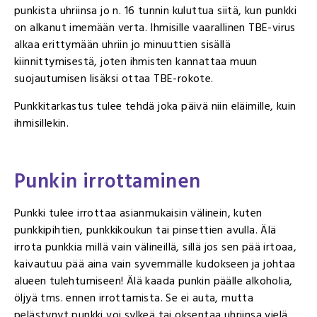
punkista uhriinsa jo n. 16 tunnin kuluttua siitä, kun punkki
on alkanut imemään verta. Ihmisille vaarallinen TBE-virus
alkaa erittymään uhriin jo minuuttien sisällä
kiinnittymisestä, joten ihmisten kannattaa muun
suojautumisen lisäksi ottaa TBE-rokote.
Punkkitarkastus tulee tehdä joka päivä niin eläimille, kuin
ihmisillekin.
Punkin irrottaminen
Punkki tulee irrottaa asianmukaisin välinein, kuten
punkkipihtien, punkkikoukun tai pinsettien avulla. Älä
irrota punkkia millä vain välineillä, sillä jos sen pää irtoaa,
kaivautuu pää aina vain syvemmälle kudokseen ja johtaa
alueen tulehtumiseen! Älä kaada punkin päälle alkoholia,
öljyä tms. ennen irrottamista. Se ei auta, mutta
pelästynyt punkki voi sylkeä tai oksentaa uhriinsa vielä