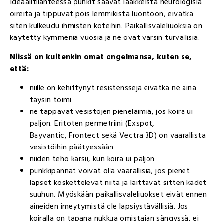
Ideaalitilanteessa punkit saavat lääkkeistä neurologisia
oireita ja tippuvat pois lemmikistä luontoon, eivätkä
siten kulkeudu ihmisten koteihin. Paikallisvaleliuoksia on
käytetty kymmeniä vuosia ja ne ovat varsin turvallisia.
Niissä on kuitenkin omat ongelmansa, kuten se,
että:
niille on kehittynyt resistenssejä eivätkä ne aina
täysin toimi
ne tappavat vesistöjen pieneläimiä, jos koira ui
paljon. Eritoten permetriini (Exspot,
Bayvantic, Frontect sekä Vectra 3D) on vaarallista
vesistöihin päätyessään
niiden teho kärsii, kun koira ui paljon
punkkipannat voivat olla vaarallisia, jos pienet
lapset koskettelevat niitä ja laittavat sitten kädet
suuhun. Myöskään paikallisvaleliuokset eivät ennen
aineiden imeytymistä ole lapsiystävällisiä. Jos
koiralla on tapana nukkua omistajan sängyssä, ei