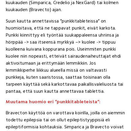
kuukauden (Simparica, Credelio ja NexGard) tai kolmen
kuukauden (Bravecto) ajan.
Suun kautta annettavissa ”punkkitableteissa” on
huomioitava, että ne tappavat punkit, eivät karkota.
Punkki kiinnittyy eli työntää suukappaleensa uhriinsa ja
hörppää -> saa itseensä myrkkyä –> kuolee -> tippuu
kuolleena kuivana koppurana pois. Useimmiten punkki
kuolee niin nopeasti, etteivät sairaudenaiheuttajat ehdi
aktivoitumaan ja erittymään lemmikkiin. Jos
lemmikkiperhe liikkuu alueella missä on valtavasti
punkkeja, kuten saaristossa, saattaa toisinaan olla
tarpeen käyttää sekä karkottavaa paikallisvaleliuosta tai
pantaa, että suun kautta annettavaa tablettia.
Muutama huomio eri ”punkkitableteista”:
Bravecton käyttöä on varottava koirilla, joilla on aiemmin
todettu epilepsia tai on ollut epileptistyyppisiä eli
epileptiformisia kohtauksia. Simparica ja Bravecto voivat