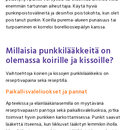
enemmän tartunnan aiheuttajia. Käytä hyviä
punkinpoistovälineitä ja desinfioi poistokohta, kun olet
poistanut punkin. Koirilla purema-alueen punaisuus tai
turpoaminen ei korreloi borellioosiepäilyn kanssa.
Millaisia punkkilääkkeitä on
olemassa koirille ja kissoille?
Vaihtoehtoja koirien ja kissojen punkkilääkkeiksi on
reseptivapaina sekä reseptillä.
Paikallisvaleliuokset ja pannat
Apteekissa ja eläinlääkäriasemilla on myytävänä
reseptivapaasti pantoja sekä paikallisvaleliuoksia, jotka
toimivat hyvin punkkien karkottamisessa. Punkit saavat
lääkettä itseensä, kun liikkuvat lääkityn lemmikin iholla.