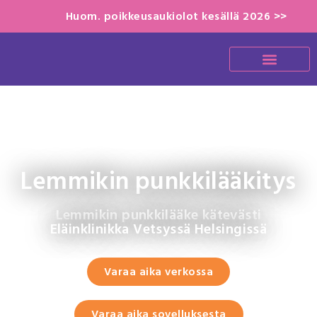
Huom. poikkeusaukiolot kesällä 2026 >>
Lemmikin punkkilääkitys
Lemmikin punkkilääke kätevästi
Eläinklinikka Vetsyssä Helsingissä
Varaa aika verkossa
Varaa aika sovelluksesta