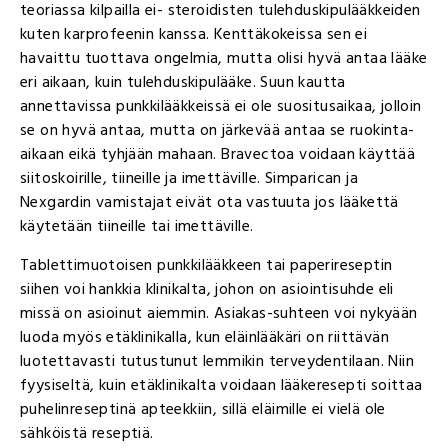
teoriassa kilpailla ei- steroidisten tulehduskipulääkkeiden
kuten karprofeenin kanssa. Kenttäkokeissa sen ei
havaittu tuottava ongelmia, mutta olisi hyvä antaa lääke
eri aikaan, kuin tulehduskipulääke. Suun kautta
annettavissa punkkilääkkeissä ei ole suositusaikaa, jolloin
se on hyvä antaa, mutta on järkevää antaa se ruokinta-
aikaan eikä tyhjään mahaan. Bravectoa voidaan käyttää
siitoskoirille, tiineille ja imettäville. Simparican ja
Nexgardin vamistajat eivät ota vastuuta jos lääkettä
käytetään tiineille tai imettäville.
Tablettimuotoisen punkkilääkkeen tai paperireseptin
siihen voi hankkia klinikalta, johon on asiointisuhde eli
missä on asioinut aiemmin. Asiakas-suhteen voi nykyään
luoda myös etäklinikalla, kun eläinlääkäri on riittävän
luotettavasti tutustunut lemmikin terveydentilaan. Niin
fyysiseltä, kuin etäklinikalta voidaan lääkeresepti soittaa
puhelinreseptinä apteekkiin, sillä eläimille ei vielä ole
sähköistä reseptiä.