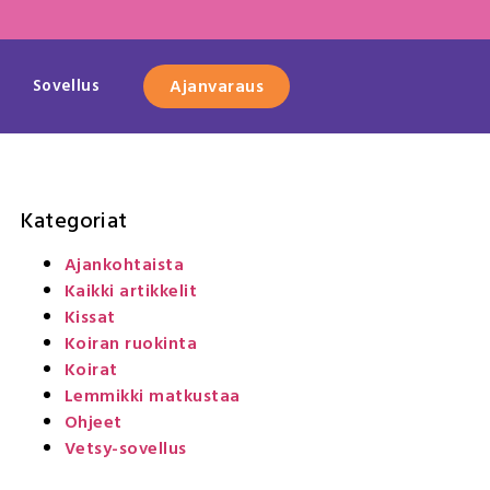
Sovellus
Ajanvaraus
Kategoriat
Ajankohtaista
Kaikki artikkelit
Kissat
Koiran ruokinta
Koirat
Lemmikki matkustaa
Ohjeet
Vetsy-sovellus