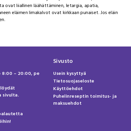
ta ovat liiallinen läähättäminen, letargia, apatia,
neen eläimen limakalvot ovat kirkkaan punaiset. Jos eläin
en.
Sivusto
o 8:00 – 20:00, pe
Usein kysyttyä
Tietosuojaseloste
 löydät
Käyttöehdot
 sivulta.
Puhelinreseptin toimitus- ja
maksuehdot
palautetta
öihin!