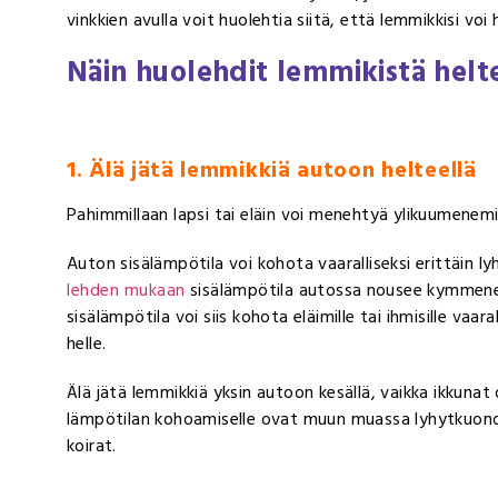
vinkkien avulla voit huolehtia siitä, että lemmikkisi voi
Näin huolehdit lemmikistä helt
1. Älä jätä lemmikkiä autoon helteellä
Pahimmillaan lapsi tai eläin voi menehtyä ylikuumenem
Auton sisälämpötila voi kohota vaaralliseksi erittäin ly
lehden mukaan
sisälämpötila autossa nousee kymmene
sisälämpötila voi siis kohota eläimille tai ihmisille vaara
helle.
Älä jätä lemmikkiä yksin autoon kesällä, vaikka ikkunat ol
lämpötilan kohoamiselle ovat muun muassa lyhytkuonoi
koirat.