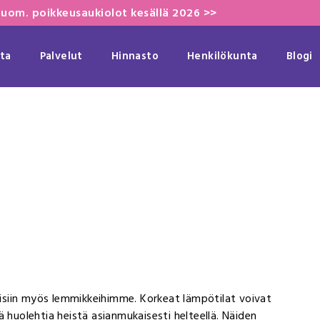
uom. poikkeusaukiolot kesällä 2026 >>
ta
Palvelut
Hinnasto
Henkilökunta
Blogi
hmisiin myös lemmikkeihimme. Korkeat lämpötilat voivat
eää huolehtia heistä asianmukaisesti helteellä. Näiden