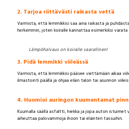
2. Tarjoa riittävästi raikasta vettä
Varmista, että lemmikkisi saa aina raikasta ja puhdast
herkemmin, joten koiralle kannattaa esimerkiksi varata
Lämpöhalvaus on koiralle vaarallinen!
3. Pidä lemmikki viileässä
Varmista, että lemmikkisi pääsee viettämään aikaa viil
ilmastointi päällä ja ohjaa eläin talon tai asunnon viileis
4. Huomioi auringon kuumentamat pinn
Kuumalla säällä asfaltti, hiekka ja jopa auton istuimet
aiheuttaa palovammoja ihoon tai eläinten tassuihin.