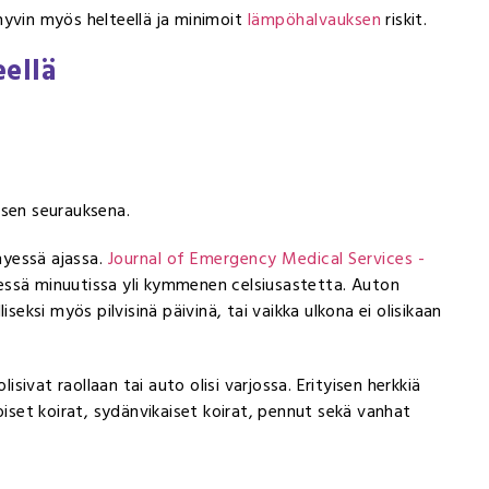
 hyvin myös helteellä ja minimoit
lämpöhalvauksen
riskit.
eellä
isen seurauksena.
hyessä ajassa.
Journal of Emergency Medical Services -
ssä minuutissa yli kymmenen celsiusastetta. Auton
lliseksi myös pilvisinä päivinä, tai vaikka ulkona ei olisikaan
isivat raollaan tai auto olisi varjossa. Erityisen herkkiä
set koirat, sydänvikaiset koirat, pennut sekä vanhat