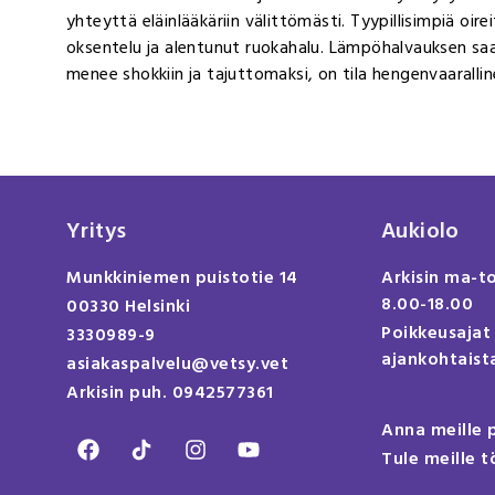
yhteyttä eläinlääkäriin välittömästi. Tyypillisimpiä oirei
oksentelu ja alentunut ruokahalu. Lämpöhalvauksen saa
menee shokkiin ja tajuttomaksi, on tila hengenvaarallin
Yritys
Aukiolo
Munkkiniemen puistotie 14
Arkisin ma-t
8.00-18.00
00330 Helsinki
Poikkeusajat
3330989-9
ajankohtaista
asiakaspalvelu@vetsy.vet
Arkisin puh. 0942577361
Anna meille 
Tule meille t