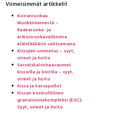
Viimeisimmät artikkelit
Koiranruokaa
Munkkiniemestä –
Raakaruoka- ja
erikoisruokavalikoima
eläinlääkärin valitsemana
Kissojen ummetus – syyt,
oireet ja hoito
Sarveiskalvohaavaumat
kissoilla ja koirilla – syyt,
oireet ja hoito
Kissa ja karvapallot
Kissan eosinofiilinen
granuloomakompleksi (EGC):
Syyt, oireet ja hoito