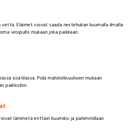
a vettä. Eläimet voivat saada nestehukan kuumalla ilmalla
 oma vesipullo mukaan joka paikkaan.
eässä sisätilassa. Pidä mahdollisuuksien mukaan
iin paikkoihin.
at
 voivat lämmetä erittäin kuumiksi ja pahimmillaan