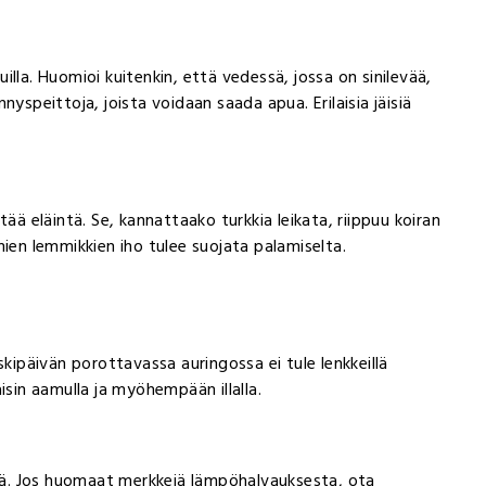
kuilla. Huomioi kuitenkin, että vedessä, jossa on sinilevää,
ennyspeittoja, joista voidaan saada apua. Erilaisia jäisiä
ää eläintä. Se, kannattaako turkkia leikata, riippuu koiran
mien lemmikkien iho tulee suojata palamiselta.
skipäivän porottavassa auringossa ei tule lenkkeillä
isin aamulla ja myöhempään illalla.
istä. Jos huomaat merkkejä lämpöhalvauksesta, ota