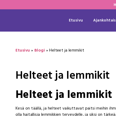
H
Etusivu
Ajankohtais
Etusivu
»
Blogi
»
Helteet ja lemmikit
Helteet ja lemmikit
Helteet ja lemmikit
Kesä on täällä, ja helteet vaikuttavat paitsi meihin i
olla haitallisia lemmikkien terveydelle, ja siksi on tärk