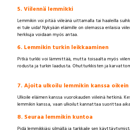
5. Viilennä lemmikki
Lemmikin voi pitää viileänä uittamalla tai haaleilla suih
ei tule uida! Nykyään eläimille on olemassa erilaisia viil
herkkuja voidaan myös antaa.
6. Lemmikin turkin leikkaaminen
Pitkä turkki voi lämmittää, mutta toisaalta myös viilent
rodusta ja turkin laadusta. Ohutturkkisten ja karvatto
7. Ajoita ulkoilu lemmikin kanssa oikein
Ulkoile eläimen kanssa vuorokauden viileinä hetkinä. Ke
lemmikin kanssa, vaan ulkoilut kannattaa suorittaa aika
8. Seuraa lemmikin kuntoa
Pidä lemmikkiäsi silmällä ja tarkkaile sen käyttäytym