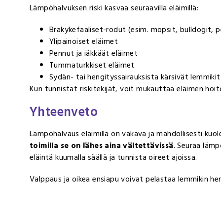
Lämpöhalvuksen riski kasvaa seuraavilla eläimillä:
Brakykefaaliset-rodut (esim. mopsit, bulldogit, pe
Ylipainoiset eläimet
Pennut ja iäkkäät eläimet
Tummaturkkiset eläimet
Sydän- tai hengityssairauksista kärsivät lemmikit
Kun tunnistat riskitekijät, voit mukauttaa eläimen hoito
Yhteenveto
Lämpöhalvaus eläimillä on vakava ja mahdollisesti kuo
toimilla se on lähes aina vältettävissä
. Seuraa lämpö
eläintä kuumalla säällä ja tunnista oireet ajoissa.
Valppaus ja oikea ensiapu voivat pelastaa lemmikin he