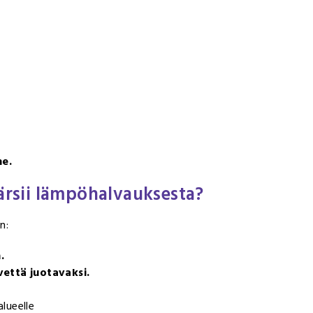
ne.
kärsii lämpöhalvauksesta?
n:
.
vettä juotavaksi.
alueelle