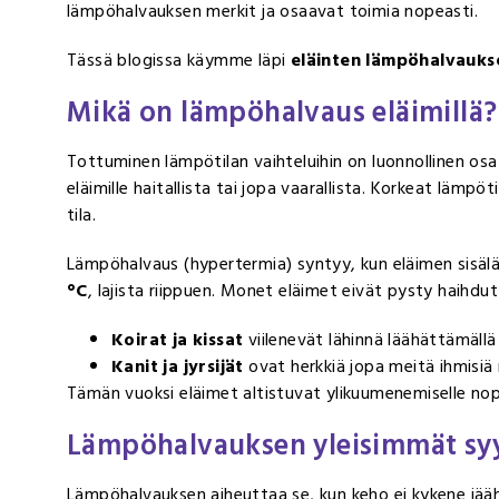
lämpöhalvauksen merkit ja osaavat toimia nopeasti.
Tässä blogissa käymme läpi
eläinten lämpöhalvaukse
Mikä on lämpöhalvaus eläimillä?
Tottuminen lämpötilan vaihteluihin on luonnollinen osa 
eläimille haitallista tai jopa vaarallista. Korkeat lämp
tila.
Lämpöhalvaus (hypertermia) syntyy, kun eläimen sisäläm
°C
, lajista riippuen. Monet eläimet eivät pysty haihd
Koirat ja kissat
viilenevät lähinnä läähättämällä
Kanit ja jyrsijät
ovat herkkiä jopa meitä ihmisiä 
Tämän vuoksi eläimet altistuvat ylikuumenemiselle nope
Lämpöhalvauksen yleisimmät sy
Lämpöhalvauksen aiheuttaa se, kun keho ei kykene jää