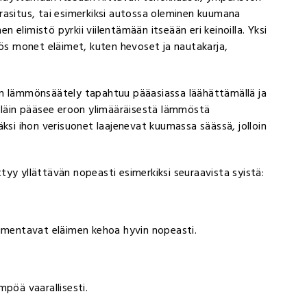
n rasitus, tai esimerkiksi autossa oleminen kuumana
elimistö pyrkii viilentämään itseään eri keinoilla. Yksi
yös monet eläimet, kuten hevoset ja nautakarja,
 vaan lämmönsäätely tapahtuu pääasiassa läähättämällä ja
 eläin pääsee eroon ylimääräisestä lämmöstä
äksi ihon verisuonet laajenevat kuumassa säässä, jolloin
ittyy yllättävän nopeasti esimerkiksi seuraavista syistä:
uumentavat eläimen kehoa hyvin nopeasti.
mpöä vaarallisesti.