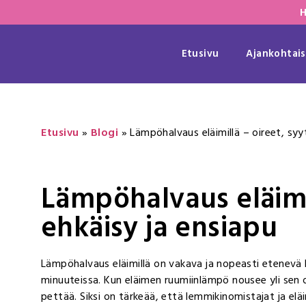
H
Etusivu
Ajankohtais
Etusivu
»
Blogi
»
Lämpöhalvaus eläimillä – oireet, syyt
Lämpöhalvaus eläimil
ehkäisy ja ensiapu
Lämpöhalvaus eläimillä on vakava ja nopeasti etenevä 
minuuteissa. Kun eläimen ruumiinlämpö nousee yli sen
pettää. Siksi on tärkeää, että lemmikinomistajat ja el