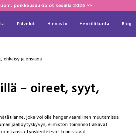
uom. poikkeusaukiolot kesällä 2026 >>
ta
Palvelut
Hinnasto
Henkilökunta
Blogi
, ehkäisy ja ensiapu
lä – oireet, syyt,
hätätilanne, joka voi olla hengenvaarallinen muutamissa
 oman jäähdytyskyvyn, elimistön toiminnot alkavat
äinten kanssa työskentelevät tunnistavat