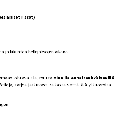
rsialaiset kissat)
a ja liikuntaa hellejaksojen aikana.
lemaan johtava tila, mutta
oikeilla ennaltaehkäisevillä
tiloja, tarjoa jatkuvasti raikasta vettä, älä ylikuormita
ngen.