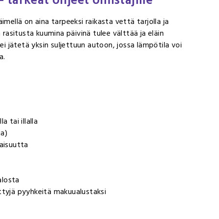
tärkeät ohjeet omistajille
mellä on aina tarpeeksi raikasta vettä tarjolla ja
 rasitusta kuumina päivinä tulee välttää ja eläin
ei jätetä yksin suljettuun autoon, jossa lämpötila voi
a.
 tai illalla
ua)
vaisuutta
alosta
rittyjä pyyhkeitä makuualustaksi