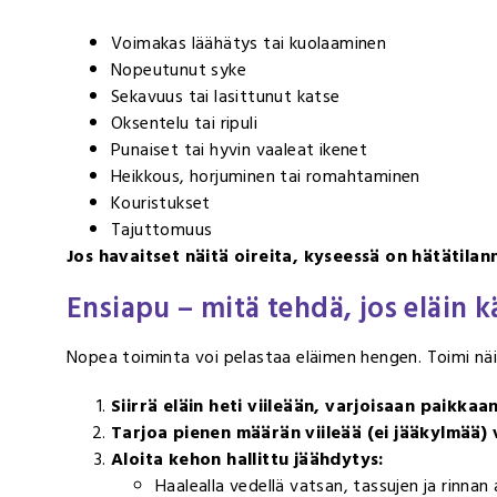
Voimakas läähätys tai kuolaaminen
Nopeutunut syke
Sekavuus tai lasittunut katse
Oksentelu tai ripuli
Punaiset tai hyvin vaaleat ikenet
Heikkous, horjuminen tai romahtaminen
Kouristukset
Tajuttomuus
Jos havaitset näitä oireita, kyseessä on hätätilan
Ensiapu – mitä tehdä, jos eläin 
Nopea toiminta voi pelastaa eläimen hengen. Toimi näi
Siirrä eläin heti viileään, varjoisaan paikkaan
Tarjoa pienen määrän viileää (ei jääkylmää) 
Aloita kehon hallittu jäähdytys:
Haalealla vedellä vatsan, tassujen ja rinnan 