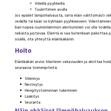
Viileillä pyyhkeillä
Tuulettimen avulla
Jos epäilet lämpöhalvausta, siirrä eläin välittömästi vi
vedellä tai kääri se kylmään pyyhkeeseen. Viilentäminen 
liian nopea ruumiinlämmön alentuminen voi olla todella h
raikasta juotavaa. Eläintä ei saa kuitenkaan pakottaa j
sisällä, ota yhteyttä eläinlääkäriin.
Hoito
Eläinlääkäri arvioi tilanteen vakavuuden ja aloittaa 
seuraavia toimenpiteitä:
Viilennys
Nesteytys
Hengitystoiminnan tukeminen
Lääkitys
Seuranta