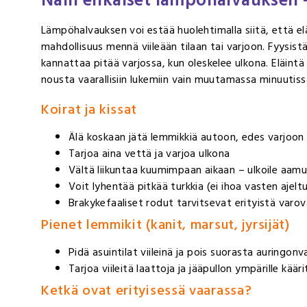
Näin ehkäiset lämpöhalvauksen – 
Lämpöhalvauksen voi estää huolehtimalla siitä, että eläi
mahdollisuus mennä viileään tilaan tai varjoon. Fyysistä
kannattaa pitää varjossa, kun oleskelee ulkona. Eläintä 
nousta vaarallisiin lukemiin vain muutamassa minuutiss
Koirat ja kissat
Älä koskaan jätä lemmikkiä autoon, edes varjoon
Tarjoa aina vettä ja varjoa ulkona
Vältä liikuntaa kuumimpaan aikaan – ulkoile aamulla
Voit lyhentää pitkää turkkia (ei ihoa vasten ajelt
Brakykefaaliset rodut tarvitsevat erityistä varo
Pienet lemmikit (kanit, marsut, jyrsijät)
Pidä asuintilat viileinä ja pois suorasta auringonv
Tarjoa viileitä laattoja ja jääpullon ympärille kää
Ketkä ovat erityisessä vaarassa?