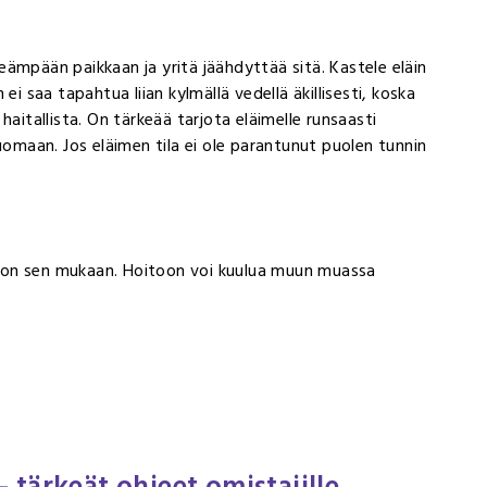
ileämpään paikkaan ja yritä jäähdyttää sitä. Kastele eläin
ei saa tapahtua liian kylmällä vedellä äkillisesti, koska
aitallista. On tärkeää tarjota eläimelle runsaasti
uomaan. Jos eläimen tila ei ole parantunut puolen tunnin
hoidon sen mukaan. Hoitoon voi kuulua muun muassa