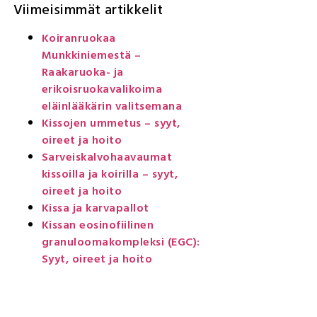
Viimeisimmät artikkelit
Koiranruokaa
Munkkiniemestä –
Raakaruoka- ja
erikoisruokavalikoima
eläinlääkärin valitsemana
Kissojen ummetus – syyt,
oireet ja hoito
Sarveiskalvohaavaumat
kissoilla ja koirilla – syyt,
oireet ja hoito
Kissa ja karvapallot
Kissan eosinofiilinen
granuloomakompleksi (EGC):
Syyt, oireet ja hoito