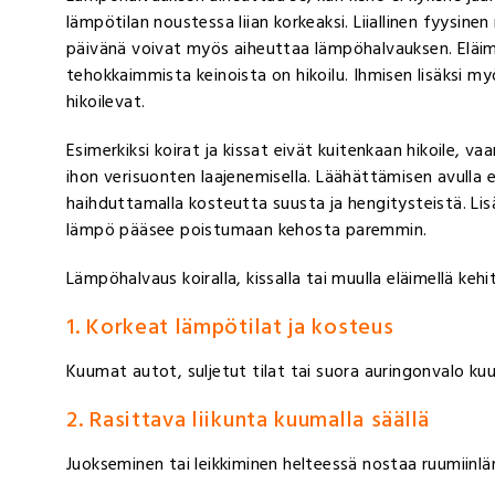
lämpötilan noustessa liian korkeaksi. Liiallinen fyysine
päivänä voivat myös aiheuttaa lämpöhalvauksen. Eläimen 
tehokkaimmista keinoista on hikoilu. Ihmisen lisäksi m
hikoilevat.
Esimerkiksi koirat ja kissat eivät kuitenkaan hikoile,
ihon verisuonten laajenemisella. Läähättämisen avulla
haihduttamalla kosteutta suusta ja hengitysteistä. Lis
lämpö pääsee poistumaan kehosta paremmin.
Lämpöhalvaus koiralla, kissalla tai muulla eläimellä keh
1. Korkeat lämpötilat ja kosteus
Kuumat autot, suljetut tilat tai suora auringonvalo k
2. Rasittava liikunta kuumalla säällä
Juokseminen tai leikkiminen helteessä nostaa ruumiinlä