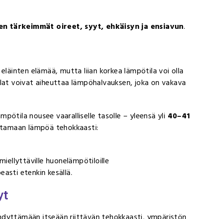
n tärkeimmät oireet, syyt, ehkäisyn ja ensiavun
.
eläinten elämää, mutta liian korkea lämpötila voi olla
ötilat voivat aiheuttaa lämpöhalvauksen, joka on vakava
pötila nousee vaaralliselle tasolle – yleensä yli
40–41
uttamaan lämpöä tehokkaasti:
miellyttäville huonelämpötiloille
asti etenkin kesällä.
yt
hdyttämään itseään riittävän tehokkaasti, ympäristön