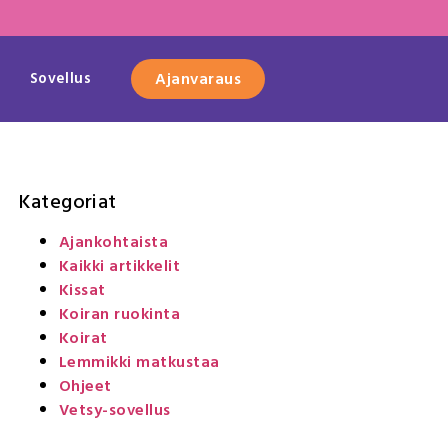
Sovellus
Ajanvaraus
Kategoriat
Ajankohtaista
Kaikki artikkelit
Kissat
Koiran ruokinta
Koirat
Lemmikki matkustaa
Ohjeet
Vetsy-sovellus