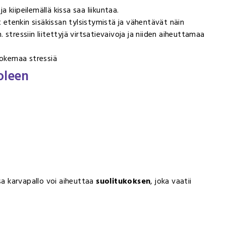
ja kiipeilemällä kissa saa liikuntaa.
t etenkin sisäkissan tylsistymistä ja vähentävät näin
m. stressiin liitettyjä virtsatievaivoja ja niiden aiheuttamaa
kokemaa stressiä
oleen
sa karvapallo voi aiheuttaa
suolitukoksen
, joka vaatii