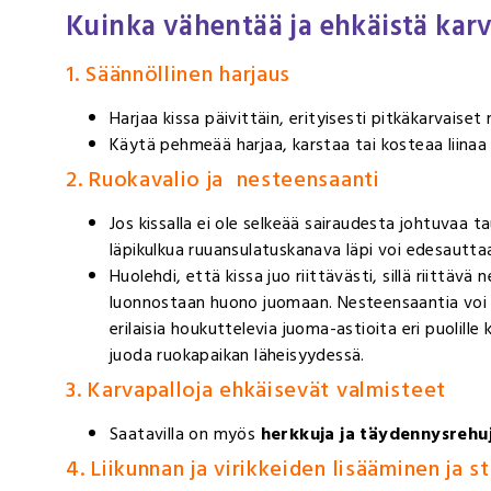
Kuinka vähentää ja ehkäistä karv
1. Säännöllinen harjaus
Harjaa kissa päivittäin, erityisesti pitkäkarvaiset 
Käytä pehmeää harjaa, karstaa tai kosteaa liinaa
2. Ruokavalio ja nesteensaanti
Jos kissalla ei ole selkeää sairaudesta johtuvaa
läpikulkua ruuansulatuskanava läpi voi edesauttaa
Huolehdi, että kissa juo riittävästi, sillä riittä
luonnostaan huono juomaan. Nesteensaantia voi li
erilaisia houkuttelevia juoma-astioita eri puolille
juoda ruokapaikan läheisyydessä.
3. Karvapalloja ehkäisevät valmisteet
Saatavilla on myös
herkkuja ja täydennysrehu
4. Liikunnan ja virikkeiden lisääminen ja 