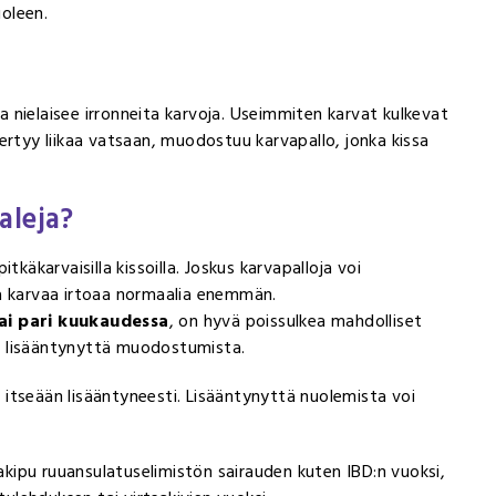
uoleen.
a nielaisee irronneita karvoja. Useimmiten karvat kulkevat
ertyy liikaa vatsaan, muodostuu karvapallo, jonka kissa
aleja?
pitkäkarvaisilla kissoilla. Joskus karvapalloja voi
ja karvaa irtoaa normaalia enemmän.
ai pari kuukaudessa
, on hyvä poissulkea mahdolliset
jen lisääntynyttä muodostumista.
itseään lisääntyneesti. Lisääntynyttä nuolemista voi
tsakipu ruuansulatuselimistön sairauden kuten IBD:n vuoksi,