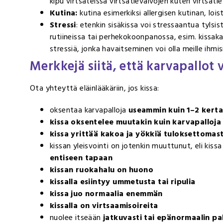
kipu virtsateissä virtsatievaivojen kuten virtsati
Kutina:
kutina esimerkiksi allergisen kutinan, loi
Stressi
: etenkin sisäkissa voi stressaantua tyls
rutiineissa tai perhekokoonpanossa, esim. kissak
stressiä, jonka havaitseminen voi olla meille ihmis
Merkkejä siitä, että karvapallot
Ota yhteyttä eläinlääkäriin, jos kissa:
oksentaa karvapalloja
useammin kuin 1–2 kert
kissa oksentelee muutakin kuin karvapalloja
kissa yrittää kakoa ja yökkiä tuloksettomast
kissan yleisvointi on jotenkin muuttunut, eli kiss
entiseen tapaan
kissan ruokahalu on huono
kissalla esiintyy ummetusta tai ripulia
kissa juo normaalia enemmän
kissalla on virtsaamisoireita
nuolee itseään
jatkuvasti tai epänormaalin pa