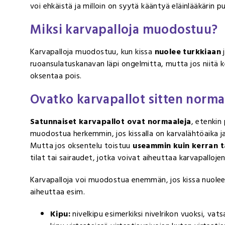
voi ehkäistä ja milloin on syytä kääntyä eläinlääkärin p
Miksi karvapalloja muodostuu?
Karvapalloja muodostuu, kun kissa
nuolee turkkiaan
j
ruoansulatuskanavan läpi ongelmitta, mutta jos niitä k
oksentaa pois.
Ovatko karvapallot sitten norma
Satunnaiset karvapallot ovat normaaleja
, etenkin 
muodostua herkemmin, jos kissalla on karvalähtöaika 
Mutta jos oksentelu toistuu
useammin kuin kerran t
tilat tai sairaudet, jotka voivat aiheuttaa karvapallo
Karvapalloja voi muodostua enemmän, jos kissa nuolee 
aiheuttaa esim.
Kipu:
nivelkipu esimerkiksi nivelrikon vuoksi, va