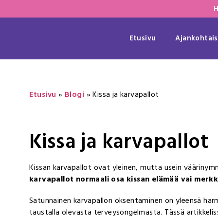
H
Etusivu
Ajankohtais
Etusivu
»
Blogi
»
Kissa ja karvapallot
Kissa ja karvapallot
Kissan karvapallot ovat yleinen, mutta usein väärinymm
karvapallot normaali osa kissan elämää vai merk
Satunnainen karvapallon oksentaminen on yleensä harmi
taustalla olevasta terveysongelmasta. Tässä artikkeli