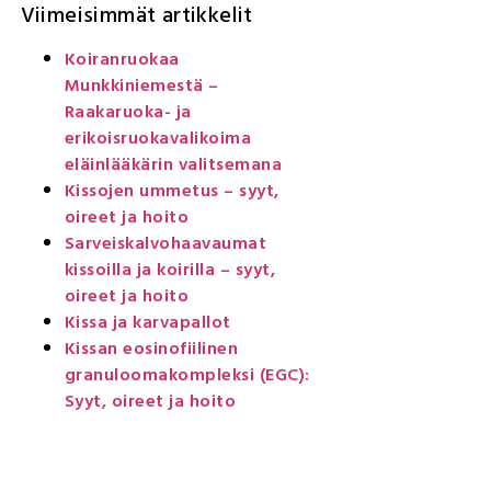
Viimeisimmät artikkelit
Koiranruokaa
Munkkiniemestä –
Raakaruoka- ja
erikoisruokavalikoima
eläinlääkärin valitsemana
Kissojen ummetus – syyt,
oireet ja hoito
Sarveiskalvohaavaumat
kissoilla ja koirilla – syyt,
oireet ja hoito
Kissa ja karvapallot
Kissan eosinofiilinen
granuloomakompleksi (EGC):
Syyt, oireet ja hoito