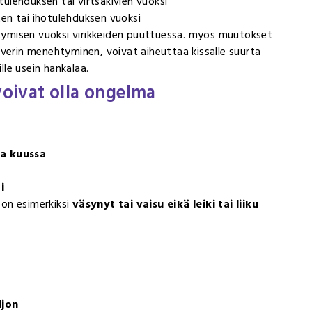
etulehduksen tai virtsakivien vuoksi
sten tai ihotulehduksen vuoksi
istymisen vuoksi virikkeiden puuttuessa. myös muutokset
averin menehtyminen, voivat aiheuttaa kissalle suurta
ille usein hankalaa.
 voivat olla ongelma
aa kuussa
i
a on esimerkiksi
väsynyt tai vaisu eikä leiki tai liiku
ljon