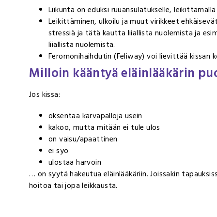
Liikunta on eduksi ruuansulatukselle, leikittämällä 
Leikittäminen, ulkoilu ja muut virikkeet ehkäisevä
stressiä ja tätä kautta liiallista nuolemista ja esi
liiallista nuolemista.
Feromonihaihdutin (Feliway) voi lievittää kissan 
Milloin kääntyä eläinlääkärin pu
Jos kissa:
oksentaa karvapalloja usein
kakoo, mutta mitään ei tule ulos
on vaisu/apaattinen
ei syö
ulostaa harvoin
… on syytä hakeutua eläinlääkäriin. Joissakin tapauksis
hoitoa tai jopa leikkausta.