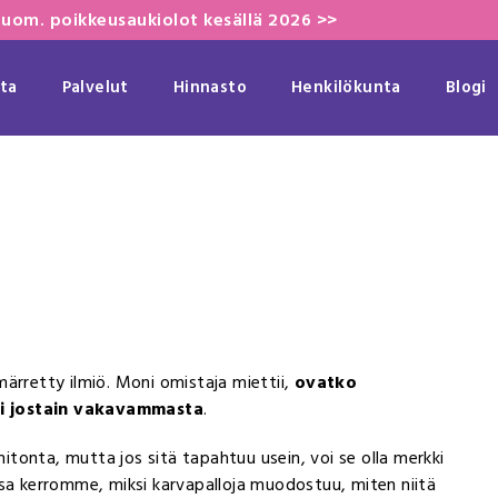
uom. poikkeusaukiolot kesällä 2026 >>
ta
Palvelut
Hinnasto
Henkilökunta
Blogi
ärretty ilmiö. Moni omistaja miettii,
ovatko
ki jostain vakavammasta
.
tonta, mutta jos sitä tapahtuu usein, voi se olla merkki
ssa kerromme, miksi karvapalloja muodostuu, miten niitä