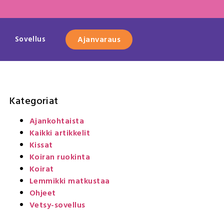
Sovellus
Ajanvaraus
Kategoriat
Ajankohtaista
Kaikki artikkelit
Kissat
Koiran ruokinta
Koirat
Lemmikki matkustaa
Ohjeet
Vetsy-sovellus