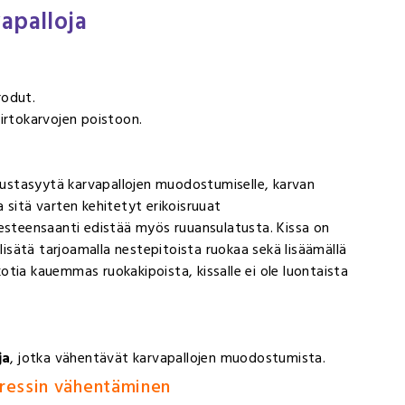
apalloja
rodut.
 irtokarvojen poistoon.
 taustasyytä karvapallojen muodostumiselle, karvan
 sitä varten kehitetyt erikoisruuat
vä nesteensaanti edistää myös ruuansulatusta. Kissa on
sätä tarjoamalla nestepitoista ruokaa sekä lisäämällä
 kotia kauemmas ruokakipoista, kissalle ei ole luontaista
ja
, jotka vähentävät karvapallojen muodostumista.
stressin vähentäminen