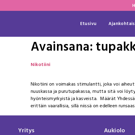
H
Etusivu
Ajankohtais
Avainsana:
tupak
Nikotiini
Nikotiini on voimakas stimulantti, joka voi aiheu
nuuskassa ja purutupakassa, mutta sitä voi löytyä
hyönteismyrkyistä ja kasveista. Määrät Yhdessä
erittäin vaarallisia, sillä niissä on edelleen runsaa
Yritys
Aukiolo