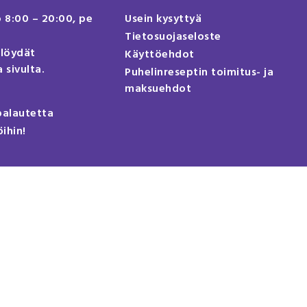
o 8:00 – 20:00, pe
Usein kysyttyä
Tietosuojaseloste
 löydät
Käyttöehdot
 sivulta.
Puhelinreseptin toimitus- ja
maksuehdot
palautetta
öihin!