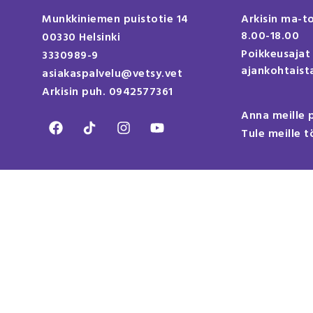
Munkkiniemen puistotie 14
Arkisin ma-t
8.00-18.00
00330 Helsinki
Poikkeusajat
3330989-9
ajankohtaista
asiakaspalvelu@vetsy.vet
Arkisin puh. 0942577361
Anna meille 
Tule meille t