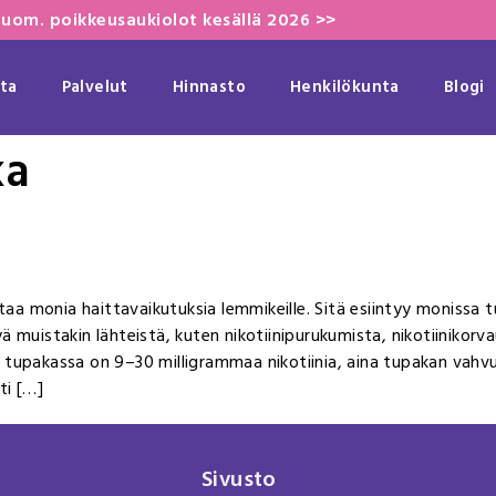
uom. poikkeusaukiolot kesällä 2026 >>
ta
Palvelut
Hinnasto
Henkilökunta
Blogi
ka
ttaa monia haittavaikutuksia lemmikeille. Sitä esiintyy monissa 
 muistakin lähteistä, kuten nikotiinipurukumista, nikotiinikorva
 tupakassa on 9–30 milligrammaa nikotiinia, aina tupakan vah
sti […]
Sivusto