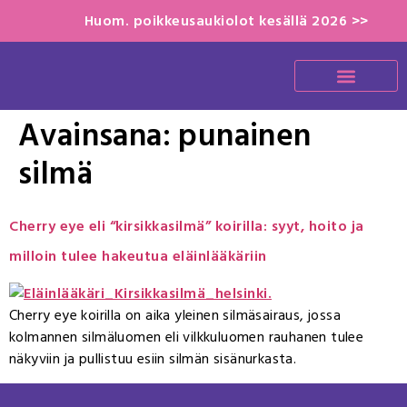
Huom. poikkeusaukiolot kesällä 2026 >>
Avainsana:
punainen
silmä
Cherry eye eli “kirsikkasilmä” koirilla: syyt, hoito ja
milloin tulee hakeutua eläinlääkäriin
Cherry eye koirilla on aika yleinen silmäsairaus, jossa
kolmannen silmäluomen eli vilkkuluomen rauhanen tulee
näkyviin ja pullistuu esiin silmän sisänurkasta.