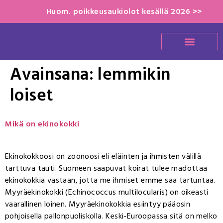
Huom. poikkeusaukiolot kesällä 2026 >>
Avainsana:
lemmikin
loiset
Mikä on ekinokokki
Ekinokokkoosi on zoonoosi eli eläinten ja ihmisten välillä
tarttuva tauti. Suomeen saapuvat koirat tulee madottaa
ekinokokkia vastaan, jotta me ihmiset emme saa tartuntaa.
Myyräekinokokki (Echinococcus multilocularis) on oikeasti
vaarallinen loinen. Myyräekinokokkia esiintyy pääosin
pohjoisella pallonpuoliskolla. Keski-Euroopassa sitä on melko