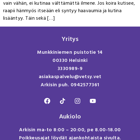
vain vähän, ei kutinaa välttämättä ilmene. Jos koira kutisee,
raapii hänmyös itseään eli syntyy haavaumia ja kutina
lisääntyy. Täin sekä […]
Yritys
Munkkiniemen puistotie 14
00330 Helsinki
3330989-9
asiakaspalvelu@vetsy.vet
Arkisin puh. 0942577361
Aukiolo
Arkisin ma-to 8:00 – 20:00, pe 8.00-18.00
Poikkeusajat löydät ajankohtaista sivulta.