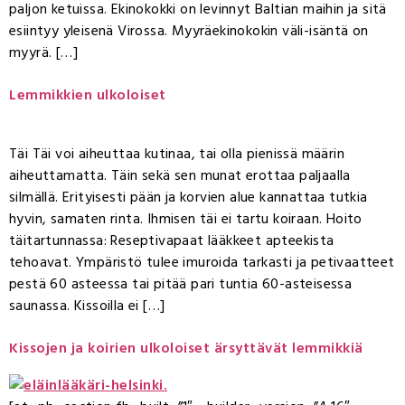
paljon ketuissa. Ekinokokki on levinnyt Baltian maihin ja sitä
esiintyy yleisenä Virossa. Myyräekinokokin väli-isäntä on
myyrä. […]
Lemmikkien ulkoloiset
Täi Täi voi aiheuttaa kutinaa, tai olla pienissä määrin
aiheuttamatta. Täin sekä sen munat erottaa paljaalla
silmällä. Erityisesti pään ja korvien alue kannattaa tutkia
hyvin, samaten rinta. Ihmisen täi ei tartu koiraan. Hoito
täitartunnassa: Reseptivapaat lääkkeet apteekista
tehoavat. Ympäristö tulee imuroida tarkasti ja petivaatteet
pestä 60 asteessa tai pitää pari tuntia 60-asteisessa
saunassa. Kissoilla ei […]
Kissojen ja koirien ulkoloiset ärsyttävät lemmikkiä