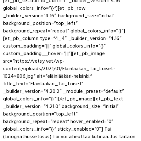
[et_pb_section fb_built=”1″ _builder_version=”4.16″
global_colors_info=”{}”][et_pb_row
_builder_version=”4.16″ background_size=”initial”
background_position=”top_left”
background_repeat=”repeat” global_colors_info=”{}”]
[et_pb_column type=”4_4″ _builder_version=”4.16″
custom_padding=”|||” global_colors_info=”{}”
custom_padding__hover=”|||”][et_pb_image
src=”https://vetsy.vet/wp-
content/uploads/2021/01/Elainlaakari_Tai_Loiset-
1024×806.jpg” alt=”eläinlääkäri-helsinki.”
title_text=”Eläinlääkäri_Täi_Loiset”
_builder_version=”4.20.2″ _module_preset=”default”
global_colors_info=”{}”][/et_pb_image][et_pb_text
_builder_version=”4.21.0″ background_size=”initial”
background_position=”top_left”
background_repeat=”repeat” hover_enabled=”0″
global_colors_info=”{}” sticky_enabled=”0″] Täi
(Linognathussetosus) Täi voi aiheuttaa kutinaa. Jos täitäon