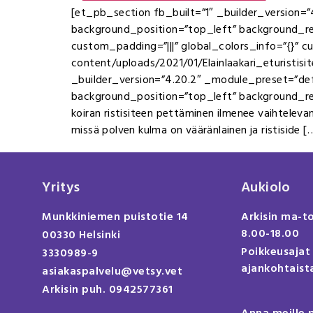
[et_pb_section fb_built=”1″ _builder_version=”
background_position=”top_left” background_re
custom_padding=”|||” global_colors_info=”{}” 
content/uploads/2021/01/Elainlaakari_eturistisitee
_builder_version=”4.20.2″ _module_preset=”defa
background_position=”top_left” background_rep
koiran ristisiteen pettäminen ilmenee vaihtelev
missä polven kulma on vääränlainen ja ristiside [
Yritys
Aukiolo
Munkkiniemen puistotie 14
Arkisin ma-t
8.00-18.00
00330 Helsinki
Poikkeusajat
3330989-9
ajankohtaista
asiakaspalvelu@vetsy.vet
Arkisin puh. 0942577361