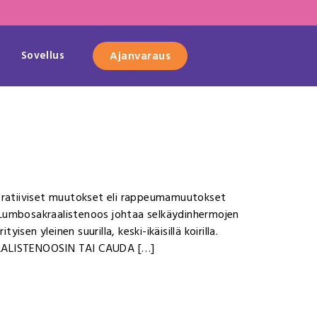
Sovellus
Ajanvaraus
neratiiviset muutokset eli rappeumamuutokset
 Lumbosakraalistenoos johtaa selkäydinhermojen
en yleinen suurilla, keski-ikäisillä koirilla.
RAALISTENOOSIN TAI CAUDA […]