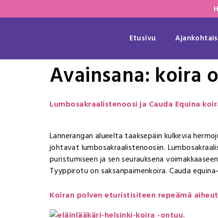
H
Etusivu
Ajankohtais
Avainsana:
koira 
Lumbosakraalistenoosi ja Cauda Equina koir
Lannerangan alueelta taaksepäin kulkevia hermo
johtavat lumbosakraalistenoosiin. Lumbosakraal
puristumiseen ja sen seurauksena voimakkaaseen kipu
Tyyppirotu on saksanpaimenkoira. Cauda equi
Koiran polven eturistisiteen repeämä aiheu