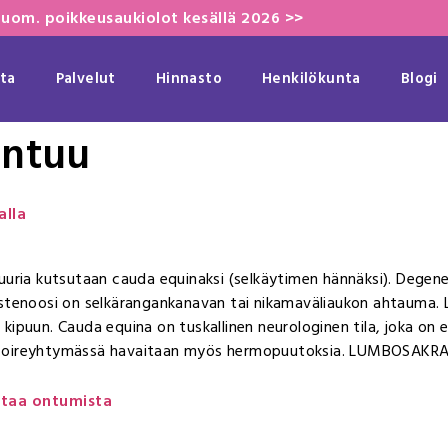
uom. poikkeusaukiolot kesällä 2026 >>
ta
Palvelut
Hinnasto
Henkilökunta
Blogi
ontuu
alla
juuria kutsutaan cauda equinaksi (selkäytimen hännäksi). Dege
istenoosi on selkärangankanavan tai nikamaväliaukon ahtauma.
un. Cauda equina on tuskallinen neurologinen tila, joka on erityis
na-oireyhtymässä havaitaan myös hermopuutoksia. LUMBOSAK
ttaa ontumista