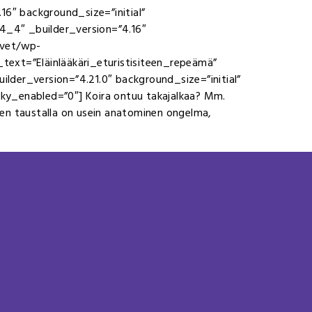
16″ background_size=”initial”
4_4″ _builder_version=”4.16″
.vet/wp-
xt=”Eläinlääkäri_eturistisiteen_repeämä”
lder_version=”4.21.0″ background_size=”initial”
ky_enabled=”0″] Koira ontuu takajalkaa? Mm.
isen taustalla on usein anatominen ongelma,