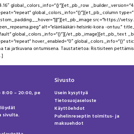
4.16″ global_colors_info=”{}”][et_pb_row _builder_version=”4.
peat=”repeat” global_colors_info=”{}”][et_pb_column type=”
custom_padding__hover=”|||”][et_pb_image src=”https://vetsy
n_repeama.jpeg” alt=”eläinlääkäri-helsinki-koira -ontuu.” title_te
ult” global_colors_info=”{}”][/et_pb_image][et_pb_text _bui
eat=”repeat” hover_enabled=”0″ global_colors_info=”{}” stic
ana tai jatkuvana ontumisena. Taustatietoa: Ristisiteen pettäm
…]
Sivusto
o 8:00 – 20:00, pe
Usein kysyttyä
Tietosuojaseloste
 löydät
Käyttöehdot
 sivulta.
Puhelinreseptin toimitus- ja
maksuehdot