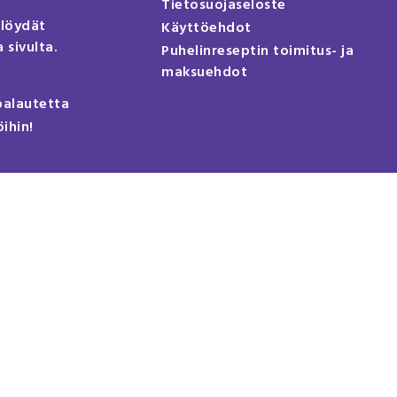
Tietosuojaseloste
 löydät
Käyttöehdot
 sivulta.
Puhelinreseptin toimitus- ja
maksuehdot
palautetta
öihin!