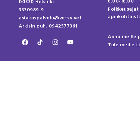
8.00-18.00
00330 Helsinki
Poikkeusajat
3330989-9
ajankohtaista
asiakaspalvelu@vetsy.vet
Arkisin puh. 0942577361
Anna meille 
Tule meille t