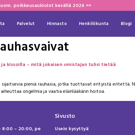
uom. poikkeusaukiolot kesällä 2026 >>
ta
Palvelut
Hinnasto
Henkilökunta
Blogi
rauhasvaivat
ja kissoilla – mitä jokaisen omistajan tulisi tietää
sijaitsevia pieniä rauhasia, jotka tuottavat erityistä eritettä.
iheuttaa ongelmia ja vaatia eläinlääkärin hoitoa.
Sivusto
o 8:00 – 20:00, pe
Usein kysyttyä