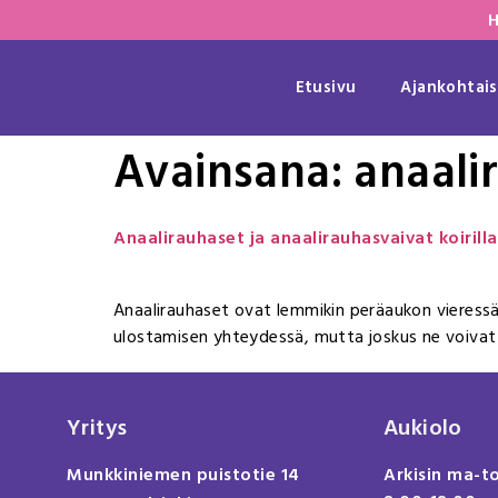
H
Etusivu
Ajankohtais
Avainsana:
anaali
Anaalirauhaset ja anaalirauhasvaivat koirilla 
Anaalirauhaset ovat lemmikin peräaukon vieressä 
ulostamisen yhteydessä, mutta joskus ne voivat a
Yritys
Aukiolo
Munkkiniemen puistotie 14
Arkisin ma-t