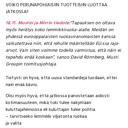
VOIKO PERUNAPOHJAISIIN TUOTTEISIIN LUOTTAA
JATKOSSA?
16.11. Mustin ja Mirrin tiedote:
”Tapauksen on oltava
myös herätys koko lemmikkiruoka-alalle. Meidän on
yhdessä eurooppalaisten ruokaviranomaisten kanssa
vaikutettava niin, että rehulle määritellään EU:ssa raja-
arvot. Vain siten voimme todella varmistua, että näin ei
tapahdu enää koskaan”, sanoo David Rönnberg, Musti
Groupin toimitusjohtaja.
Tietysti on hyvä, että uusia standardeja luodaan, ettei
näin enää kävisi.
Olisi myös hyvä, että jatkossa panostetaan aidosti
kotimaisuuteen, mikä toki tulee näkymään
kuluttajahinnoissa eli kuluttajan tulee pohtia
– tarvitseeko lemmikki viljatonta ruokaa
ja valita