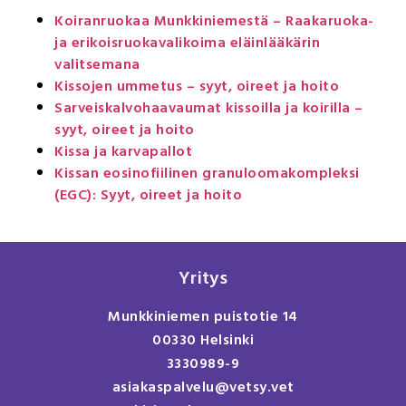
Koiranruokaa Munkkiniemestä – Raakaruoka-
ja erikoisruokavalikoima eläinlääkärin
valitsemana
Kissojen ummetus – syyt, oireet ja hoito
Sarveiskalvohaavaumat kissoilla ja koirilla –
syyt, oireet ja hoito
Kissa ja karvapallot
Kissan eosinofiilinen granuloomakompleksi
(EGC): Syyt, oireet ja hoito
Yritys
Munkkiniemen puistotie 14
00330 Helsinki
3330989-9
asiakaspalvelu@vetsy.vet