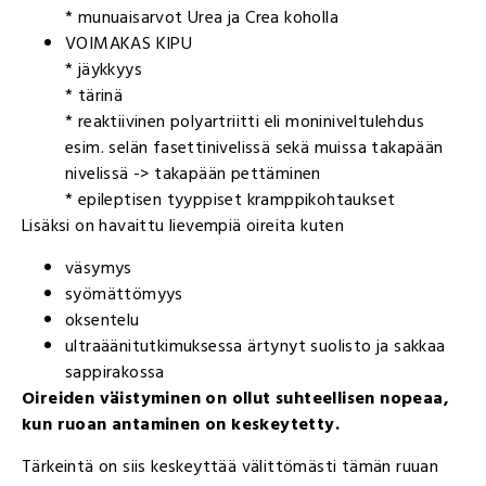
* munuaisarvot Urea ja Crea koholla
VOIMAKAS KIPU
* jäykkyys
* tärinä
* reaktiivinen polyartriitti eli moniniveltulehdus
esim. selän fasettinivelissä sekä muissa takapään
nivelissä -> takapään pettäminen
* epileptisen tyyppiset kramppikohtaukset
Lisäksi on havaittu lievempiä oireita kuten
väsymys
syömättömyys
oksentelu
ultraäänitutkimuksessa ärtynyt suolisto ja sakkaa
sappirakossa
Oireiden väistyminen on ollut suhteellisen nopeaa,
kun ruoan antaminen on keskeytetty.
Tärkeintä on siis keskeyttää välittömästi tämän ruuan