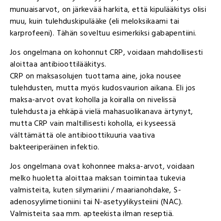
munuaisarvot, on järkevää harkita, että kipulääkitys olisi
muu, kuin tulehduskipulääke (eli meloksikaami tai
karprofeeni). Tähän soveltuu esimerkiksi gabapentiini.
Jos ongelmana on kohonnut CRP, voidaan mahdollisesti
aloittaa antibioottilääkitys.
CRP on maksasolujen tuottama aine, joka nousee
tulehdusten, mutta myös kudosvaurion aikana. Eli jos
maksa-arvot ovat koholla ja koiralla on nivelissä
tulehdusta ja ehkäpä vielä mahasuolikanava ärtynyt,
mutta CRP vain maltillisesti koholla, ei kyseessä
välttämättä ole antibioottikuuria vaativa
bakteeriperäinen infektio.
Jos ongelmana ovat kohonnee maksa-arvot, voidaan
melko huoletta aloittaa maksan toimintaa tukevia
valmisteita, kuten silymariini / maarianohdake, S-
adenosyylimetioniini tai N-asetyylikysteiini (NAC).
Valmisteita saa mm. apteekista ilman reseptiä.