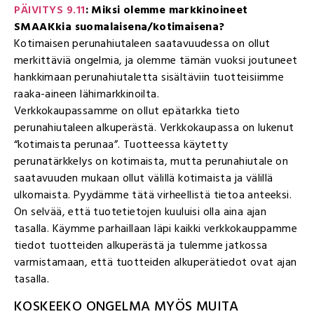
PÄIVITYS 9.11
: Miksi olemme markkinoineet
SMAAKkia suomalaisena/kotimaisena?
Kotimaisen perunahiutaleen saatavuudessa on ollut
merkittäviä ongelmia, ja olemme tämän vuoksi joutuneet
hankkimaan perunahiutaletta sisältäviin tuotteisiimme
raaka-aineen lähimarkkinoilta.
Verkkokaupassamme on ollut epätarkka tieto
perunahiutaleen alkuperästä. Verkkokaupassa on lukenut
“kotimaista perunaa”. Tuotteessa käytetty
perunatärkkelys on kotimaista, mutta perunahiutale on
saatavuuden mukaan ollut välillä kotimaista ja välillä
ulkomaista. Pyydämme tätä virheellistä tietoa anteeksi.
On selvää, että tuotetietojen kuuluisi olla aina ajan
tasalla. Käymme parhaillaan läpi kaikki verkkokauppamme
tiedot tuotteiden alkuperästä ja tulemme jatkossa
varmistamaan, että tuotteiden alkuperätiedot ovat ajan
tasalla.
KOSKEEKO ONGELMA MYÖS MUITA