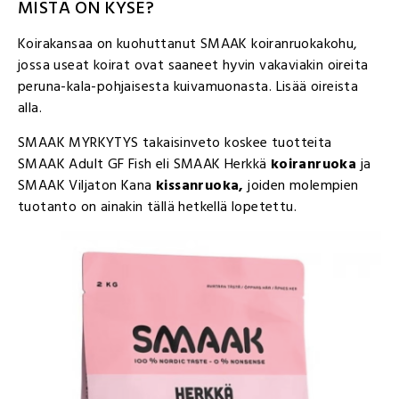
MISTÄ ON KYSE?
Koirakansaa on kuohuttanut SMAAK koiranruokakohu,
jossa useat koirat ovat saaneet hyvin vakaviakin oireita
peruna-kala-pohjaisesta kuivamuonasta. Lisää oireista
alla.
SMAAK MYRKYTYS takaisinveto koskee tuotteita
SMAAK Adult GF Fish eli SMAAK Herkkä
koiranruoka
ja
SMAAK Viljaton Kana
kissanruoka,
joiden molempien
tuotanto on ainakin tällä hetkellä lopetettu.