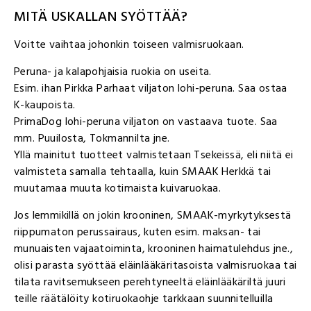
MITÄ USKALLAN SYÖTTÄÄ?
Voitte vaihtaa johonkin toiseen valmisruokaan.
Peruna- ja kalapohjaisia ruokia on useita.
Esim. ihan Pirkka Parhaat viljaton lohi-peruna. Saa ostaa
K-kaupoista.
PrimaDog lohi-peruna viljaton on vastaava tuote. Saa
mm. Puuilosta, Tokmannilta jne.
Yllä mainitut tuotteet valmistetaan Tsekeissä, eli niitä ei
valmisteta samalla tehtaalla, kuin SMAAK Herkkä tai
muutamaa muuta kotimaista kuivaruokaa.
Jos lemmikillä on jokin krooninen, SMAAK-myrkytyksestä
riippumaton perussairaus, kuten esim. maksan- tai
munuaisten vajaatoiminta, krooninen haimatulehdus jne.,
olisi parasta syöttää eläinlääkäritasoista valmisruokaa tai
tilata ravitsemukseen perehtyneeltä eläinlääkäriltä juuri
teille räätälöity kotiruokaohje tarkkaan suunnitelluilla