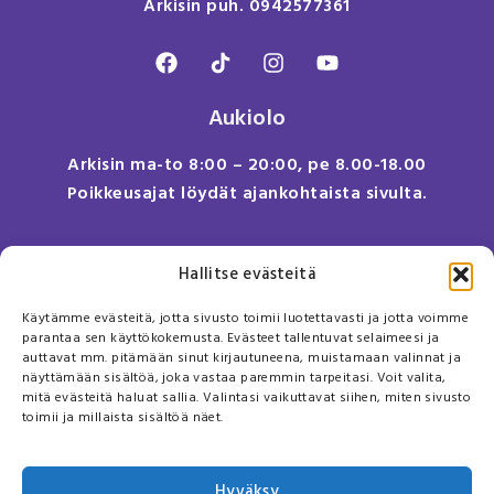
Arkisin puh. 0942577361
Aukiolo
Arkisin ma-to 8:00 – 20:00, pe 8.00-18.00
Poikkeusajat löydät ajankohtaista sivulta.
Anna meille palautetta
Hallitse evästeitä
Tule meille töihin!
Käytämme evästeitä, jotta sivusto toimii luotettavasti ja jotta voimme
Sivusto
parantaa sen käyttökokemusta. Evästeet tallentuvat selaimeesi ja
auttavat mm. pitämään sinut kirjautuneena, muistamaan valinnat ja
näyttämään sisältöä, joka vastaa paremmin tarpeitasi. Voit valita,
Usein kysyttyä
mitä evästeitä haluat sallia. Valintasi vaikuttavat siihen, miten sivusto
Tietosuojaseloste
toimii ja millaista sisältöä näet.
Käyttöehdot
Puhelinreseptin toimitus- ja maksuehdot
Hyväksy