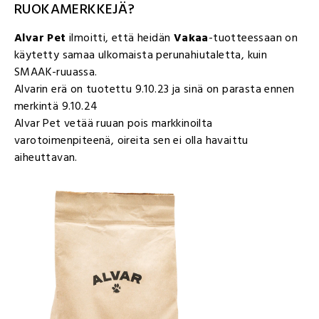
RUOKAMERKKEJÄ?
Alvar Pet
ilmoitti, että heidän
Vakaa
-tuotteessaan on
käytetty samaa ulkomaista perunahiutaletta, kuin
SMAAK-ruuassa.
Alvarin erä on tuotettu 9.10.23 ja sinä on parasta ennen
merkintä 9.10.24
Alvar Pet vetää ruuan pois markkinoilta
varotoimenpiteenä, oireita sen ei olla havaittu
aiheuttavan.