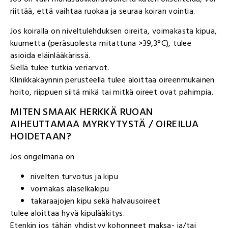
riittää, että vaihtaa ruokaa ja seuraa koiran vointia.
Jos koiralla on niveltulehduksen oireita, voimakasta kipua,
kuumetta (peräsuolesta mitattuna >39,3°C), tulee
asioida eläinlääkärissä.
Siellä tulee tutkia veriarvot.
Klinikkakäynnin perusteella tulee aloittaa oireenmukainen
hoito, riippuen siitä mikä tai mitkä oireet ovat pahimpia.
MITEN SMAAK HERKKÄ RUOAN
AIHEUTTAMAA MYRKYTYSTÄ / OIREILUA
HOIDETAAN?
Jos ongelmana on
nivelten turvotus ja kipu
voimakas alaselkäkipu
takaraajojen kipu sekä halvausoireet
tulee aloittaa hyvä kipulääkitys.
Etenkin jos tähän yhdistyy kohonneet maksa- ja/tai