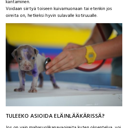
kantaminen.
Voidaan siirtyä toiseen kuivamuonaan tai etenkin jos
oireita on, hetkeksi hyvin sulavalle kotiruualle.
TULEEKO ASIOIDA ELÄINLÄÄKÄRISSÄ?
Jos on vain mahasuolikanavaoireita kuten oksentelua, voi