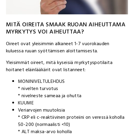
MITÄ OIREITA SMAAK RUOAN AIHEUTTAMA
MYRKYTYS VOI AIHEUTTAA?
Oireet ovat yleisimmin alkaneet 1-7 vuorokauden
kuluessa ruuan syöttämisen aloittamisesta.
Yleisimmät oireet, mitä kyseisiä myrkytyspotilaita
hoitanet eläinlääkärit ovat listanneet:
MONINIVELTULEHDUS
* nivelten turvotus
* nivelneste sameaa ja ohutta
KUUME
Veriarvojen muutoksia
* CRP eli c-reaktiivinen proteiini on veressä koholla
50-200 (normaalisti <10)
* ALT maksa-arvo koholla