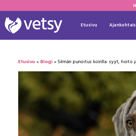
H
Etusivu
Ajankohtais
Etusivu
»
Blogi
»
Silmän punoitus koirilla: syyt, hoito ja