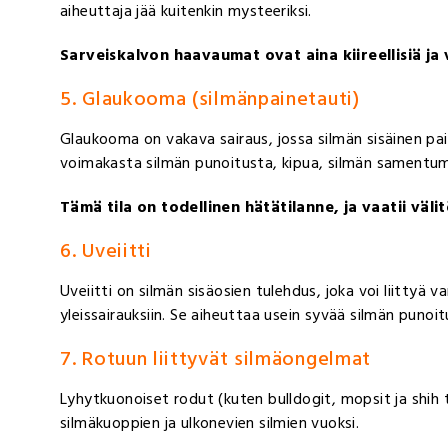
aiheuttaja jää kuitenkin mysteeriksi.
Sarveiskalvon haavaumat ovat aina kiireellisiä ja 
5. Glaukooma (silmänpainetauti)
Glaukooma on vakava sairaus, jossa silmän sisäinen pain
voimakasta silmän punoitusta, kipua, silmän samentum
Tämä tila on todellinen hätätilanne, ja vaatii väli
6. Uveiitti
Uveiitti on silmän sisäosien tulehdus, joka voi liittyä v
yleissairauksiin. Se aiheuttaa usein syvää silmän punoitu
7. Rotuun liittyvät silmäongelmat
Lyhytkuonoiset rodut (kuten bulldogit, mopsit ja shih t
silmäkuoppien ja ulkonevien silmien vuoksi.