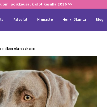
uom. poikkeusaukiolot kesällä 2026 >>
ta
Palvelut
Hinnasto
Henkilökunta
Blogi
 milloin eläinlääkäriin