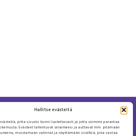
Hallitse evästeitä
ästeitä, jotta sivusto toimii luotettavasti ja jotta voimme parantaa
okemusta. Evästeet tallentuvat selaimeesi ja auttavat mm. pitämään
utuneena, muistamaan valinnat ja näyttämään sisältöä, joka vastaa