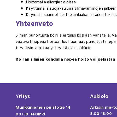
Hoitamalla allergiat ajoissa
Käyttämällä suojakauluria silmävammojen jälkeen
Käymällä säännöllisesti eläinlääkärin tarkastuksis
Yhteenveto
Silmän punoitusta koirilla ei tulisi koskaan vähätellä. V
vaativat nopeaa hoitoa. Jos huomaat punoitusta, epämu
turvallisinta ottaa yhteyttä eläinlääkäriin.
Koiran silmien kohdalla nopea hoito voi pelastaa
Yritys
Aukiolo
Munkkiniemen puistotie 14
Arkisin ma-t
8.00-18.00
00330 Helsinki