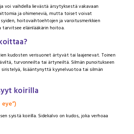
aja voi vaihdella lievästä ärsytyksestä vakavaan
mittomia ja ohimeneviä, mutta toiset voivat
syiden, hoitovaihtoehtojen ja varoitusmerkkien
 tarvitsee eläinlääkärin hoitoa.
koittaa?
ien kudosten verisuonet ärtyvät tai laajenevat. Toinen
viltä, turvonneilta tai ärtyneiltä. Silmän punoitukseen
 siristelyä, lisääntynyttä kyynelvuotoa tai silmän
yt koirilla
k eye”)
en syistä koirilla. Sidekalvo on kudos, joka verhoaa