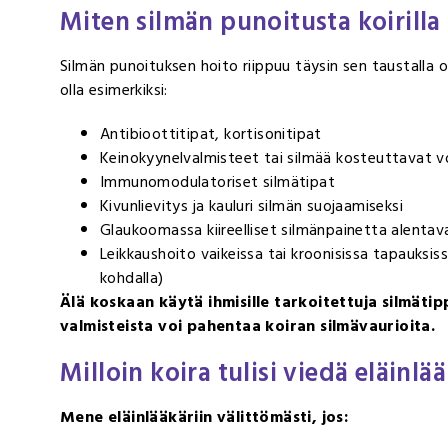
Miten silmän punoitusta koirilla
Silmän punoituksen hoito riippuu täysin sen taustalla 
olla esimerkiksi:
Antibioottitipat, kortisonitipat
Keinokyynelvalmisteet tai silmää kosteuttavat v
Immunomodulatoriset silmätipat
Kivunlievitys ja kauluri silmän suojaamiseksi
Glaukoomassa kiireelliset silmänpainetta alentav
Leikkaushoito vaikeissa tai kroonisissa tapauksis
kohdalla)
Älä koskaan käytä ihmisille tarkoitettuja silmäti
valmisteista voi pahentaa koiran silmävaurioita.
Milloin koira tulisi viedä eläinlä
Mene eläinlääkäriin välittömästi, jos: