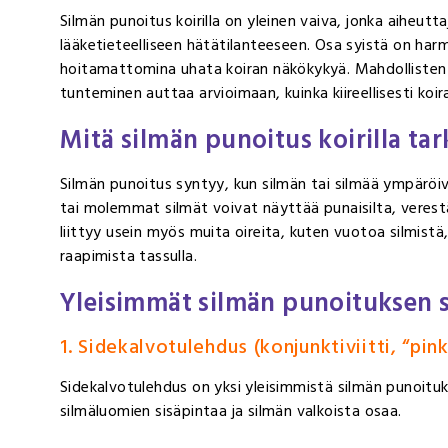
Silmän punoitus koirilla on yleinen vaiva, jonka aiheutt
lääketieteelliseen hätätilanteeseen. Osa syistä on har
hoitamattomina uhata koiran näkökykyä. Mahdollisten 
tunteminen auttaa arvioimaan, kuinka kiireellisesti koira
Mitä silmän punoitus koirilla tar
Silmän punoitus syntyy, kun silmän tai silmää ympäröiv
tai molemmat silmät voivat näyttää punaisilta, verestä
liittyy usein myös muita oireita, kuten vuotoa silmistä,
raapimista tassulla.
Yleisimmät silmän punoituksen sy
1. Sidekalvotulehdus (konjunktiviitti, “pin
Sidekalvotulehdus on yksi yleisimmistä silmän punoituks
silmäluomien sisäpintaa ja silmän valkoista osaa.