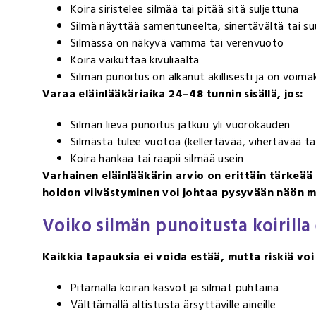
Koira siristelee silmää tai pitää sitä suljettuna
Silmä näyttää samentuneelta, sinertävältä tai s
Silmässä on näkyvä vamma tai verenvuoto
Koira vaikuttaa kivuliaalta
Silmän punoitus on alkanut äkillisesti ja on voim
Varaa eläinlääkäriaika 24–48 tunnin sisällä, jos:
Silmän lievä punoitus jatkuu yli vuorokauden
Silmästä tulee vuotoa (kellertävää, vihertävää ta
Koira hankaa tai raapii silmää usein
Varhainen eläinlääkärin arvio on erittäin tärkeää
hoidon viivästyminen voi johtaa pysyvään näön 
Voiko silmän punoitusta koirilla
Kaikkia tapauksia ei voida estää, mutta riskiä voi
Pitämällä koiran kasvot ja silmät puhtaina
Välttämällä altistusta ärsyttäville aineille