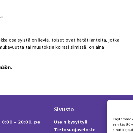
sa
aikka osa syistä on lieviä, toiset ovat hätätilanteita, jotka
kavuutta tai muutoksia koirasi silmissä, on aina
 näön.
Sivusto
Käytämme ev
o 8:00 – 20:00, pe
Usein kysyttyä
sen käyttök
Tietosuojaseloste
sinut kirja