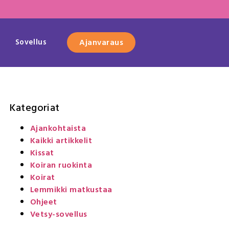
Sovellus
Ajanvaraus
Kategoriat
Ajankohtaista
Kaikki artikkelit
Kissat
Koiran ruokinta
Koirat
Lemmikki matkustaa
Ohjeet
Vetsy-sovellus