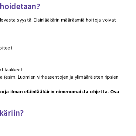
 hoidetaan?
olevasta syystä. Eläinlääkärin määräämiä hoitoja voivat
oiteet
at lääkkeet
sa (esim. Luomien virheasentojen ja ylimääräisten ripsien
ppoja ilman eläinlääkärin nimenomaista ohjetta. Osa
äkäriin?