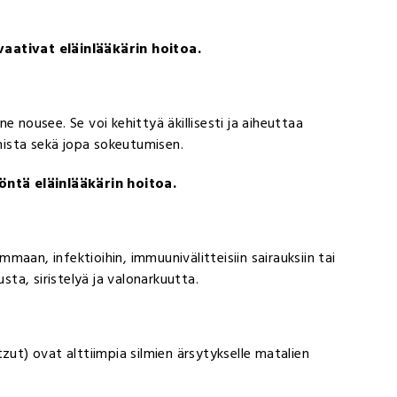
vaativat eläinlääkärin hoitoa.
e nousee. Se voi kehittyä äkillisesti ja aiheuttaa
ista sekä jopa sokeutumisen.
töntä eläinlääkärin hoitoa.
ammaan, infektioihin, immuunivälitteisiin sairauksiin tai
sta, siristelyä ja valonarkuutta.
zut) ovat alttiimpia silmien ärsytykselle matalien