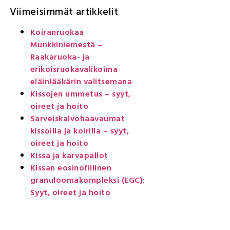
Viimeisimmät artikkelit
Koiranruokaa
Munkkiniemestä –
Raakaruoka- ja
erikoisruokavalikoima
eläinlääkärin valitsemana
Kissojen ummetus – syyt,
oireet ja hoito
Sarveiskalvohaavaumat
kissoilla ja koirilla – syyt,
oireet ja hoito
Kissa ja karvapallot
Kissan eosinofiilinen
granuloomakompleksi (EGC):
Syyt, oireet ja hoito