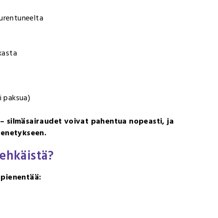
uurentuneelta
akasta
i paksua)
 – silmäsairaudet voivat pahentua nopeasti, ja
menetykseen.
 ehkäistä?
 pienentää: