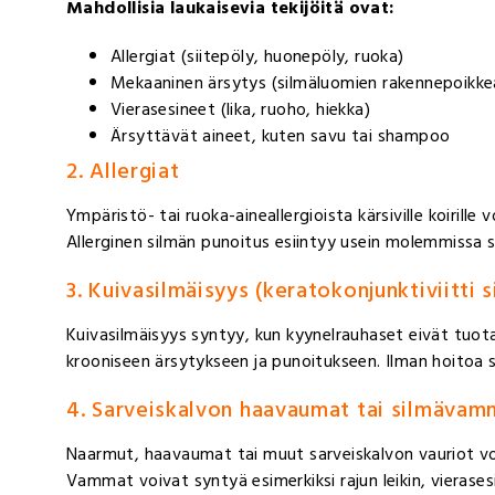
Mahdollisia laukaisevia tekijöitä ovat:
Allergiat (siitepöly, huonepöly, ruoka)
Mekaaninen ärsytys (silmäluomien rakennepoikkea
Vierasesineet (lika, ruoho, hiekka)
Ärsyttävät aineet, kuten savu tai shampoo
2. Allergiat
Ympäristö- tai ruoka-aineallergioista kärsiville koirille 
Allerginen silmän punoitus esiintyy usein molemmissa silm
3. Kuivasilmäisyys (keratokonjunktiviitti s
Kuivasilmäisyys syntyy, kun kyynelrauhaset eivät tuota
krooniseen ärsytykseen ja punoitukseen. Ilman hoitoa sil
4. Sarveiskalvon haavaumat tai silmävam
Naarmut, haavaumat tai muut sarveiskalvon vauriot vo
Vammat voivat syntyä esimerkiksi rajun leikin, vierase