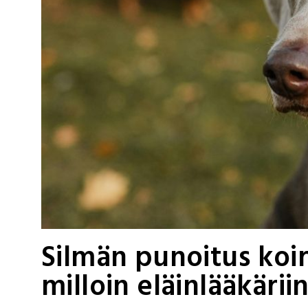
Silmän punoitus koiri
milloin eläinlääkärii