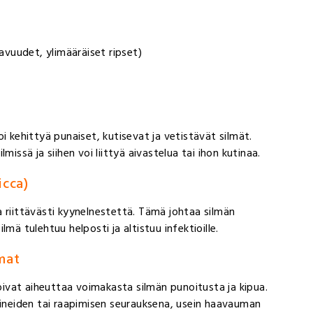
vuudet, ylimääräiset ripset)
voi kehittyä punaiset, kutisevat ja vetistävät silmät.
issä ja siihen voi liittyä aivastelua tai ihon kutinaa.
icca)
 riittävästi kyynelnestettä. Tämä johtaa silmän
mä tulehtuu helposti ja altistuu infektioille.
mat
ivat aiheuttaa voimakasta silmän punoitusta ja kipua.
sineiden tai raapimisen seurauksena, usein haavauman