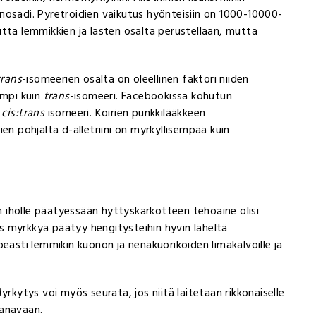
pinosadi. Pyretroidien vaikutus hyönteisiin on 1000-10000-
suutta lemmikkien ja lasten osalta perustellaan, mutta
trans
-isomeerien osalta on oleellinen faktori niiden
empi kuin
trans
-isomeeri. Facebookissa kohutun
0
cis:trans
isomeeri. Koirien punkkilääkkeen
n pohjalta d-alletriini on myrkyllisempää kuin
an iholle päätyessään hyttyskarkotteen tehoaine olisi
jos myrkkyä päätyy hengitysteihin hyvin läheltä
easti lemmikin kuonon ja nenäkuorikoiden limakalvoille ja
yrkytys voi myös seurata, jos niitä laitetaan rikkonaiselle
kanavaan.