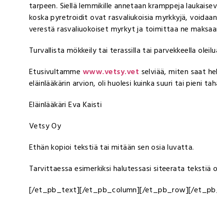
tarpeen. Siellä lemmikille annetaan kramppeja laukaisev
koska pyretroidit ovat rasvaliukoisia myrkkyjä, voidaan
verestä rasvaliuokoiset myrkyt ja toimittaa ne maksaa
Turvallista mökkeily tai terassilla tai parvekkeella oleilu
Etusivultamme
www.vetsy.vet
selviää, miten saat he
eläinlääkärin arvion, oli huolesi kuinka suuri tai pieni ta
Eläinlääkäri Eva Kaisti
Vetsy Oy
Ethän kopioi tekstiä tai mitään sen osia luvatta.
Tarvittaessa esimerkiksi halutessasi siteerata tekstiä 
[/et_pb_text][/et_pb_column][/et_pb_row][/et_pb