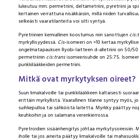
lukeutuu mm. permetriini, deltametriini, pyretriini ja s
kertainen verrattuna nisäkkäisiin, millä niiden turvalli
selkeästi vaaratilanteita voi silti syntyä.
Pyretriinien kemiallinen koostumus niin sanottujen
cis:
myrkyllisyydessä.
Cis
-isomeeri on >10 kertaa myrkyllis
ongelmatapauksen Ryobi-laitteen d-alletriini on 50/5
permetriinin
cis:trans
isomeerisuhde on 25:75. Isomeerie
punkkilääkkeiden permetriini.
Mitkä ovat myrkytyksen oireet?
Suun limakalvoille tai punkkilääkkeen kaltaisesti suora
erittäin myrkyllistä. Vaarallinen tilanne syntyy myös, 
suihkepulloa tai sähköistä laitetta. Myrkky päättyy nop
keuhkoihin ja on salamana verenkierrossa.
Pyretroidien sisäänhengitys johtaa myrkytysoireisiin. M
iholle tai jos aineita päätyy limakalvoille tai mahasuoli