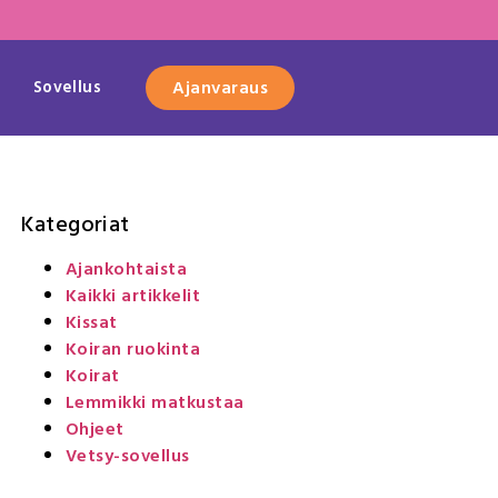
Sovellus
Ajanvaraus
Kategoriat
Ajankohtaista
Kaikki artikkelit
Kissat
Koiran ruokinta
Koirat
Lemmikki matkustaa
Ohjeet
Vetsy-sovellus