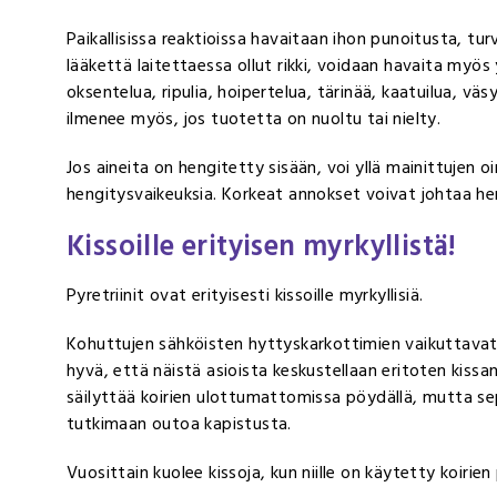
Paikallisissa reaktioissa havaitaan ihon punoitusta, tu
lääkettä laitettaessa ollut rikki, voidaan havaita myös
oksentelua, ripulia, hoipertelua, tärinää, kaatuilua, 
ilmenee myös, jos tuotetta on nuoltu tai nielty.
Jos aineita on hengitetty sisään, voi yllä mainittujen 
hengitysvaikeuksia. Korkeat annokset voivat johtaa he
Kissoille erityisen myrkyllistä!
Pyretriinit ovat erityisesti kissoille myrkyllisiä.
Kohuttujen sähköisten hyttyskarkottimien vaikuttavat a
hyvä, että näistä asioista keskustellaan eritoten kiss
säilyttää koirien ulottumattomissa pöydällä, mutta se
tutkimaan outoa kapistusta.
Vuosittain kuolee kissoja, kun niille on käytetty koirien