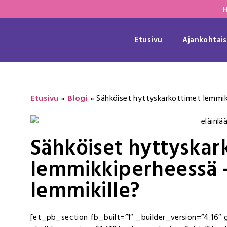
H
Etusivu
Ajankohtais
Etusivu
»
Blogi
»
Sähköiset hyttyskarkottimet lemmikk
Sähköiset hyttyskar
lemmikkiperheessä –
lemmikille?
[et_pb_section fb_built=”1″ _builder_version=”4.16″