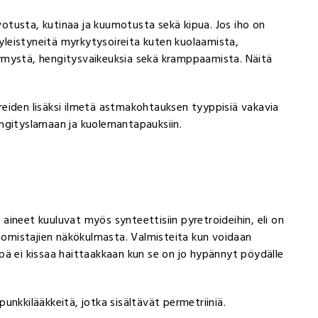
rvotusta, kutinaa ja kuumotusta sekä kipua. Jos iho on
 yleistyneitä myrkytysoireita kuten kuolaamista,
väsymystä, hengitysvaikeuksia sekä kramppaamista. Näitä
oireiden lisäksi ilmetä astmakohtauksen tyyppisiä vakavia
ngityslamaan ja kuolemantapauksiin.
ineet kuuluvat myös synteettisiin pyretroideihin, eli on
anomistajien näkökulmasta. Valmisteita kun voidaan
pä ei kissaa haittaakkaan kun se on jo hypännyt pöydälle
 punkkilääkkeitä, jotka sisältävät permetriiniä.