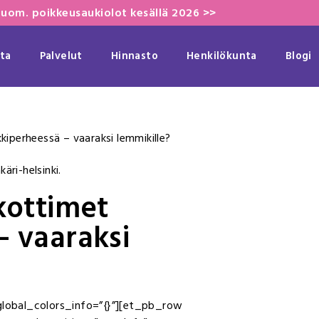
uom. poikkeusaukiolot kesällä 2026 >>
ta
Palvelut
Hinnasto
Henkilökunta
Blogi
iperheessä – vaaraksi lemmikille?
kottimet
 vaaraksi
 global_colors_info=”{}”][et_pb_row