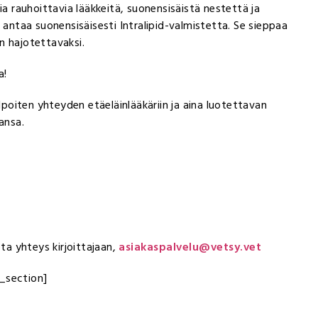
ia rauhoittavia lääkkeitä, suonensisäistä nestettä ja
 antaa suonensisäisesti Intralipid-valmistetta. Se sieppaa
n hajotettavaksi.
a!
lpoiten yhteyden etäeläinlääkäriin ja aina luotettavan
hansa.
ota yhteys kirjoittajaan,
asiakaspalvelu@vetsy.vet
_section]