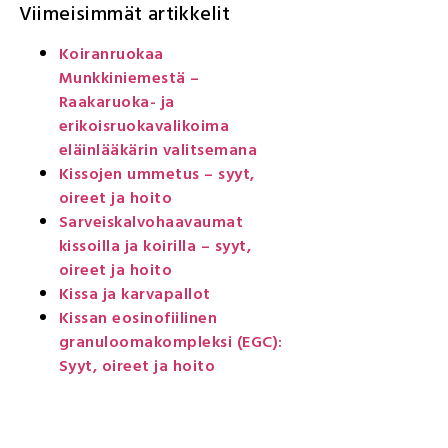
Viimeisimmät artikkelit
Koiranruokaa
Munkkiniemestä –
Raakaruoka- ja
erikoisruokavalikoima
eläinlääkärin valitsemana
Kissojen ummetus – syyt,
oireet ja hoito
Sarveiskalvohaavaumat
kissoilla ja koirilla – syyt,
oireet ja hoito
Kissa ja karvapallot
Kissan eosinofiilinen
granuloomakompleksi (EGC):
Syyt, oireet ja hoito