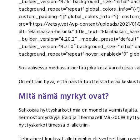
_builder_version=”4.16″ background_size=”initial” ba
background_repeat=”repeat” global_colors_info=”{}”
custom_padding=”|||” global_colors_info=”{}” custo
src=”https://vetsy.vet/wp-content/uploads/2021/01/E
alt=”eläinlääkäri-helsinki.” title_text=”Eläinlääkäri
_builder_version=”4.20.2″ _module_preset=”default”
_builder_version=”4.21.0″ background_size=”initial” 
background_repeat=”repeat” hover_enabled=”0″ globa
Sosiaalisessa mediassa kiertää joka kesä varoituksia s
On erittäin hyvä, että näistä tuotteista herää keskuste
Mitä nämä myrkyt ovat?
Sähköisiä hyttyskarkottimia on monelta valmistajalta. 
hermostomyrkkyjä. Raid ja Thermacell MR-300W hyttysto
hyttyskarkottimessa d-alletriini.
Tehoaineet kuuluvat alletriineihin eli synteettisiin pyretr