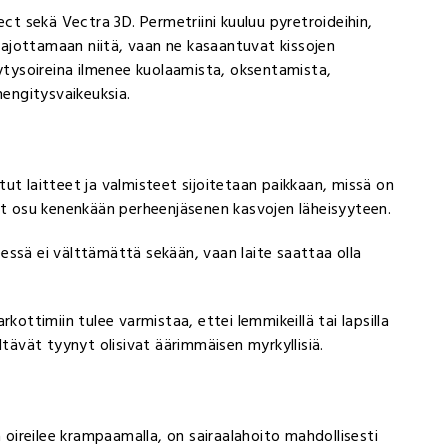
 sekä Vectra 3D. Permetriini kuuluu pyretroideihin,
 hajottamaan niitä, vaan ne kasaantuvat kissojen
kytysoireina ilmenee kuolaamista, oksentamista,
hengitysvaikeuksia.
ut laitteet ja valmisteet sijoitetaan paikkaan, missä on
vät osu kenenkään perheenjäsenen kasvojen läheisyyteen.
heessä ei välttämättä sekään, vaan laite saattaa olla
.
kottimiin tulee varmistaa, ettei lemmikeillä tai lapsilla
ltävät tyynyt olisivat äärimmäisen myrkyllisiä.
a oireilee krampaamalla, on sairaalahoito mahdollisesti