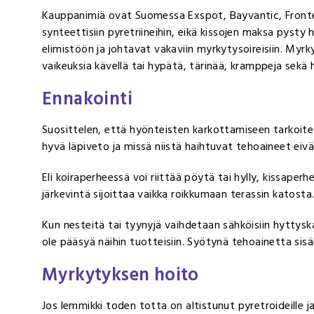
Kauppanimiä ovat Suomessa Exspot, Bayvantic, Frontect
synteettisiin pyretriineihin, eikä kissojen maksa pysty
elimistöön ja johtavat vakaviin myrkytysoireisiin. Myr
vaikeuksia kävellä tai hypätä, tärinää, kramppeja sekä 
Ennakointi
Suosittelen, että hyönteisten karkottamiseen tarkoitet
hyvä läpiveto ja missä niistä haihtuvat tehoaineet ei
Eli koiraperheessä voi riittää pöytä tai hylly, kissaper
järkevintä sijoittaa vaikka roikkumaan terassin katosta
Kun nesteitä tai tyynyjä vaihdetaan sähköisiin hyttyskar
ole pääsyä näihin tuotteisiin. Syötynä tehoainetta sisä
Myrkytyksen hoito
Jos lemmikki toden totta on altistunut pyretroideille j