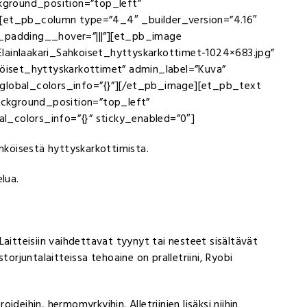
ckground_position=”top_left”
][et_pb_column type=”4_4″ _builder_version=”4.16″
m_padding__hover=”|||”][et_pb_image
lainlaakari_Sahkoiset_hyttyskarkottimet-1024×683.jpg”
_Sähköiset_hyttyskarkottimet” admin_label=”Kuva”
 global_colors_info=”{}”][/et_pb_image][et_pb_text
background_position=”top_left”
l_colors_info=”{}” sticky_enabled=”0″]
ähköisestä hyttyskarkottimista.
lua.
Laitteisiin vaihdettavat tyynyt tai nesteet sisältävät
rjuntalaitteissa tehoaine on pralletriini, Ryobi
oideihin, hermomyrkyihin. Alletriinien lisäksi niihin