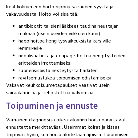
Keuhkokuumeen hoito riippuu sairauden syystä ja
vakavuudesta. Hoito voi sisältää:
antibiootit tai sienilääkkeet taudinaiheuttajan
mukaan (usein useiden viikkojen kuuri)
happihoitoa hengitysvaikeuksista kärsiville
lemmikeille
nebulisaatiota ja coupage-hoitoa hengitysteiden
eritteiden irrottamiseksi
suonensisäistä nesteytystä harkiten
ravitsemustukea toipumisen edistämiseksi
Vakavat keuhkokuumetapaukset vaativat usein
sairaalahoitoa ja tehostettua valvontaa.
Toipuminen ja ennuste
Varhainen diagnoosi ja oikea-aikainen hoito parantavat
ennustetta merkittävästi. Useimmat koirat ja kissat
toipuvat hyvin, kun hoito aloitetaan ajoissa. Toipumisen