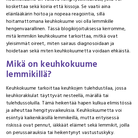
koskettaa sekä koiria että kissoja. Se vaatii aina
eläinlääkärin hoitoa ja nopeaa reagointia, sillä
hoitamattomana keuhkokuume voi olla lemmikille
hengenvaarallinen. Tässä blogikirjoituksessa kerromme,
mitä lemmikin keuhkokuume tarkoittaa, mitkä ovat
yleisimmät oireet, miten sairaus diagnosoidaan ja
hoidetaan sekä miten keuhkokuumetta voidaan ehkäistä.
Mikä on keuhkokuume
lemmikillä?
Keuhkokuume tarkoittaa keuhkojen tulehdustilaa, jossa
keuhkorakkulat täyttyvät nesteellä, märällä tai
tulehdussoluilla. Tämä heikentää hapen kulkua elimistössä
ja aiheuttaa hengitysvaikeuksia. Keuhkokuumetta voi
esiintyä kaikenikäisillä lemmikeillä, mutta erityisessä
riskissä ovat pennut, iäkkäät eläimet sekä lemmikit, joilla
on perussairauksia tai heikentynyt vastustuskyky.