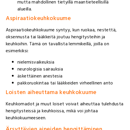
mutta mahdollinen tietyillä maantieteellisillä
alueilla.
Aspiraatiokeuhkokuume
Aspiraatiokeuhkokuume syntyy, kun ruokaa, nestettä,
oksennusta tai lääkkeitä joutuu hengitysteihin ja
keuhkoihin. Tämä on tavallista lemmikeillä, joilla on
esimerkiksi:
nielemisvaikeuksia
neurologisia sairauksia
äskettäinen anestesia
pakkoruokintaa tai lääkkeiden virheellinen anto
Loisten aiheuttama keuhkokuume
Keuhkomadot ja muut loiset voivat aiheuttaa tulehdusta
hengitysteissä ja keuhkoissa, mikä voi johtaa
keuhkokuumeeseen.
Ärsyttävien aineiden hengittäminen