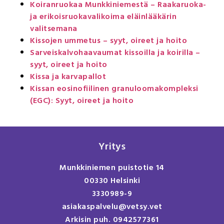
Koiranruokaa Munkkiniemestä – Raakaruoka-
ja erikoisruokavalikoima eläinlääkärin
valitsemana
Kissojen ummetus – syyt, oireet ja hoito
Sarveiskalvohaavaumat kissoilla ja koirilla –
syyt, oireet ja hoito
Kissa ja karvapallot
Kissan eosinofiilinen granuloomakompleksi
(EGC): Syyt, oireet ja hoito
Yritys
Munkkiniemen puistotie 14
00330 Helsinki
3330989-9
asiakaspalvelu@vetsy.vet
Arkisin puh. 0942577361