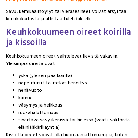
Savu, kemikaalihöyryt tai vierasesineet voivat ärsyttää
keuhkokudosta ja altistaa tulehdukselle.
Keuhkokuumeen oireet koirilla
ja kissoilla
Keuhkokuumeen oireet vaihtelevat lievistä vakaviin.
Yleisimpiä oireita ovat:
yskä (yleisempää koirilla)
nopeutunut tai raskas hengitys
nenävuoto
kuume
väsymys ja heikkous
ruokahaluttomuus
sinertävä sävy ikenissä tai kielessä (vaatii välitöntä
eläinlääkärikäyntiä)
Kissoilla oireet voivat olla huomaamattomampia, kuten