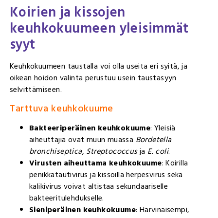
Koirien ja kissojen
keuhkokuumeen yleisimmät
syyt
Keuhkokuumeen taustalla voi olla useita eri syitä, ja
oikean hoidon valinta perustuu usein taustasyyn
selvittämiseen.
Tarttuva keuhkokuume
Bakteeriperäinen keuhkokuume
: Yleisiä
aiheuttajia ovat muun muassa
Bordetella
bronchiseptica
,
Streptococcus
ja
E. coli
.
Virusten aiheuttama keuhkokuume
: Koirilla
penikkatautivirus ja kissoilla herpesvirus sekä
kalikivirus voivat altistaa sekundaariselle
bakteeritulehdukselle.
Sieniperäinen keuhkokuume
: Harvinaisempi,