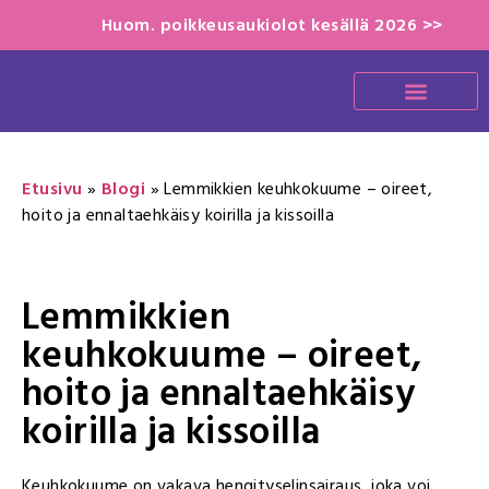
Huom. poikkeusaukiolot kesällä 2026 >>
Etusivu
»
Blogi
»
Lemmikkien keuhkokuume – oireet,
hoito ja ennaltaehkäisy koirilla ja kissoilla
Lemmikkien
keuhkokuume – oireet,
hoito ja ennaltaehkäisy
koirilla ja kissoilla
Keuhkokuume on vakava hengityselinsairaus, joka voi