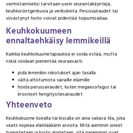
varmistamiseksi tarvitaan usein seurantakäyntejä,
keuhkoröntgenkuvia ja verikokeita. Perussairaudet tai
viivästynyt hoito voivat pidentää toipumisaikaa.
Keuhkokuumeen
ennaltaehkäisy lemmikeillä
Kaikkia keuhkokuumetapauksia ei voida estää, mutta
riskiä voidaan pienentää seuraavasti:
pidä lemmikin rokotukset ajan tasalla
vältä altistumista sairaille eläimille
hoida perussairaudet, kuten megaesofagus tai
krooniset hengitystiesairaudet
Yhteenveto
Keuhkokuume koiralla tai kissalla on aina vakava tila, joka
vaatii nopeaa eläinlääkärin arviota. Mitä aiemmin oireet
tunnistetaan ja hoito aloitetaan, sitä paremmat ovat