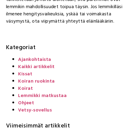
lemmikin mahdollisuudet toipua täysin. Jos lemmikilläsi
ilmenee hengitysvaikeuksia, yskää tai voimakasta
väsymystä, ota viipymättä yhteyttä eläinlääkäriin.
Kategoriat
Ajankohtaista
Kaikki artikkelit
Kissat
Koiran ruokinta
Koirat
Lemmikki matkustaa
Ohjeet
Vetsy-sovellus
Viimeisimmät artikkelit