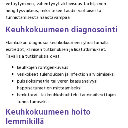
vetäytyminen, vähentynyt aktiivisuus tai hiljainen
hengitysvaikeus, mikä tekee taudin varhaisesta
tunnistamisesta haastavampaa.
Keuhkokuumeen diagnosointi
Eläinlääkäri diagnosoi keuhkokuumeen yhdistämällä
esitiedot, kliinisen tutkimuksen ja lisätutkimukset.
Tavallisia tutkimuksia ovat:
keuhkojen röntgenkuvaus
verikokeet tulehduksen ja infektion arvioimiseksi
pulssioksimetria tai veren kaasuanalyysi
happisaturaation mittaamiseksi
henkitorvi- tai keuhkohuuhtelu taudinaiheuttajan
tunnistamiseksi
Keuhkokuumeen hoito
lemmikillä