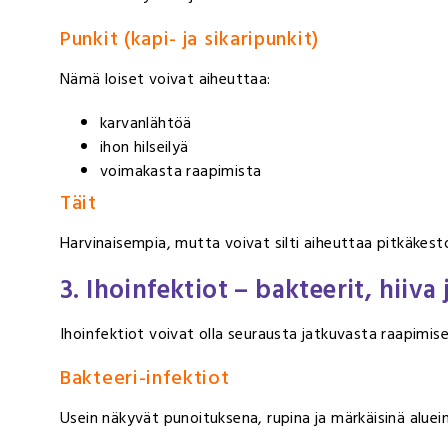
Punkit (kapi- ja sikaripunkit)
Nämä loiset voivat aiheuttaa:
karvanlähtöä
ihon hilseilyä
voimakasta raapimista
Täit
Harvinaisempia, mutta voivat silti aiheuttaa pitkäkes
3. Ihoinfektiot – bakteerit, hiiva 
Ihoinfektiot voivat olla seurausta jatkuvasta raapimises
Bakteeri-infektiot
Usein näkyvät punoituksena, rupina ja märkäisinä aluein