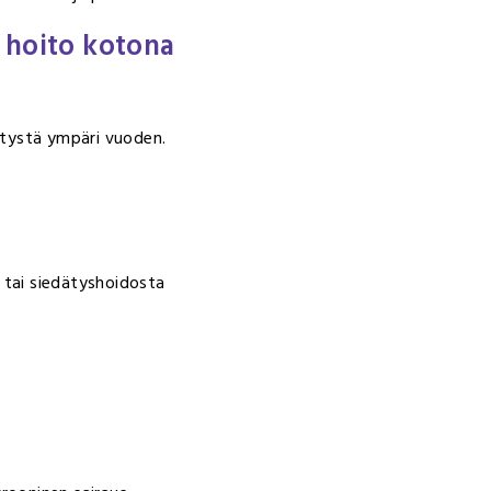
 hoito kotona
kitystä ympäri vuoden.
tä tai siedätyshoidosta