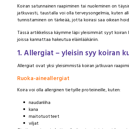
Koiran satunnainen raapiminen tai nuoleminen on täysin
jatkuvasti, taustalla voi olla terveysongelmia, kuten all
tunnistaminen on tärkeää, jotta koirasi saa oikean hoi
Tässä artikkelissa käymme läpi yleisimmät syyt koiran l
joissa kannattaa hakeutua eläinlääkäriin.
1. Allergiat – yleisin syy koiran 
Allergiat ovat yksi yleisimmistä koiran jatkuvan raapim
Ruoka-aineallergiat
Koira voi olla allerginen tietyille proteiineille, kuten:
naudanliha
kana
maitotuotteet
viljat