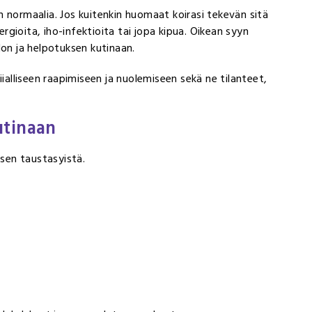
 normaalia. Jos kuitenkin huomaat koirasi tekevän sitä
ergioita, iho-infektioita tai jopa kipua. Oikean syyn
don ja helpotuksen kutinaan.
iialliseen raapimiseen ja nuolemiseen sekä ne tilanteet,
kutinaan
isen taustasyistä.