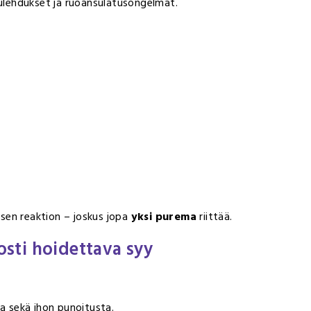
tulehdukset ja ruoansulatusongelmat.
gisen reaktion – joskus jopa
yksi purema
riittää.
posti hoidettava syy
aa sekä ihon punoitusta.