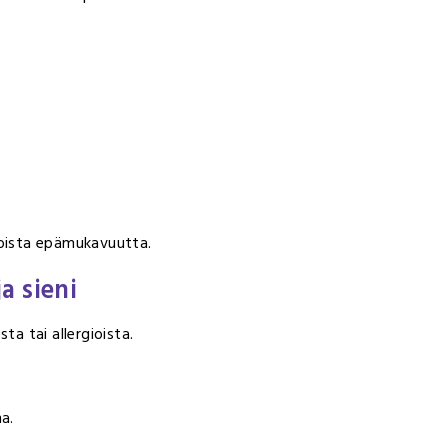
toista epämukavuutta.
ja sieni
ta tai allergioista.
a.