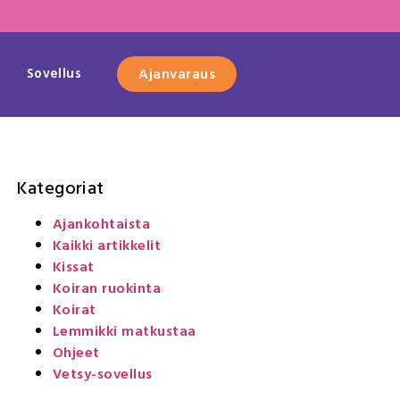
Sovellus
Ajanvaraus
Kategoriat
Ajankohtaista
Kaikki artikkelit
Kissat
Koiran ruokinta
Koirat
Lemmikki matkustaa
Ohjeet
Vetsy-sovellus