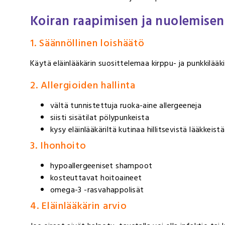
Koiran raapimisen ja nuolemisen
1. Säännöllinen loishäätö
Käytä eläinlääkärin suosittelemaa kirppu- ja punkkilää
2. Allergioiden hallinta
vältä tunnistettuja ruoka-aine allergeeneja
siisti sisätilat pölypunkeista
kysy eläinlääkäriltä kutinaa hillitsevistä lääkkeis
3. Ihonhoito
hypoallergeeniset shampoot
kosteuttavat hoitoaineet
omega-3 -rasvahappolisät
4. Eläinlääkärin arvio