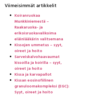
Viimeisimmät artikkelit
Koiranruokaa
Munkkiniemestä –
Raakaruoka- ja
erikoisruokavalikoima
eläinlääkärin valitsemana
Kissojen ummetus – syyt,
oireet ja hoito
Sarveiskalvohaavaumat
kissoilla ja koirilla – syyt,
oireet ja hoito
Kissa ja karvapallot
Kissan eosinofiilinen
granuloomakompleksi (EGC):
Syyt, oireet ja hoito