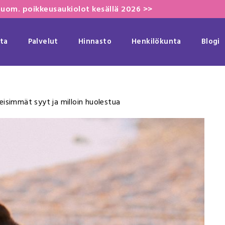
uom. poikkeusaukiolot kesällä 2026 >>
ta
Palvelut
Hinnasto
Henkilökunta
Blogi
eisimmät syyt ja milloin huolestua