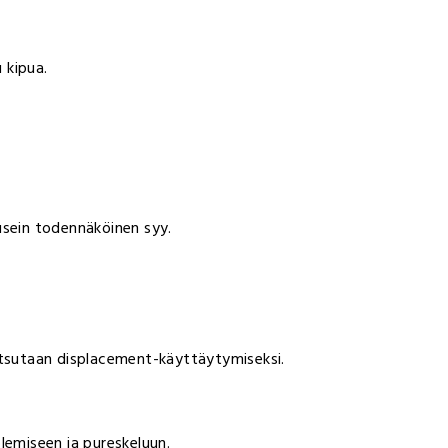
 kipua.
usein todennäköinen syy.
utsutaan displacement-käyttäytymiseksi.
lemiseen ja pureskeluun.