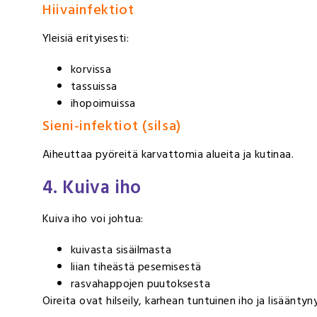
Hiivainfektiot
Yleisiä erityisesti:
korvissa
tassuissa
ihopoimuissa
Sieni-infektiot (silsa)
Aiheuttaa pyöreitä karvattomia alueita ja kutinaa.
4. Kuiva iho
Kuiva iho voi johtua:
kuivasta sisäilmasta
liian tiheästä pesemisestä
rasvahappojen puutoksesta
Oireita ovat hilseily, karhean tuntuinen iho ja lisäänty