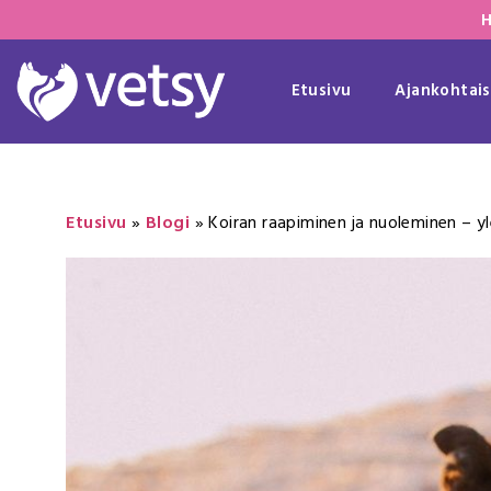
H
Etusivu
Ajankohtais
Etusivu
»
Blogi
»
Koiran raapiminen ja nuoleminen – yl