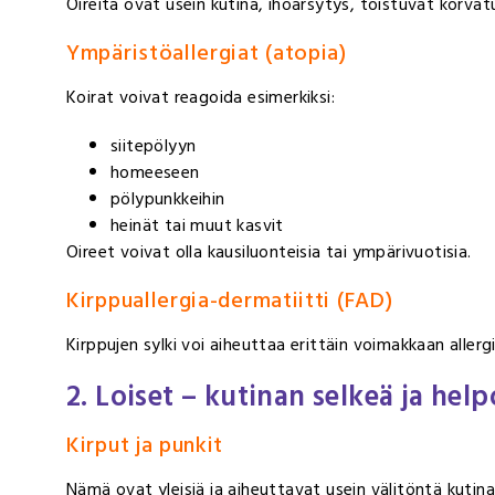
Oireita ovat usein kutina, ihoärsytys, toistuvat korva
Ympäristöallergiat (atopia)
Koirat voivat reagoida esimerkiksi:
siitepölyyn
homeeseen
pölypunkkeihin
heinät tai muut kasvit
Oireet voivat olla kausiluonteisia tai ympärivuotisia.
Kirppuallergia-dermatiitti (FAD)
Kirppujen sylki voi aiheuttaa erittäin voimakkaan aller
2. Loiset – kutinan selkeä ja hel
Kirput ja punkit
Nämä ovat yleisiä ja aiheuttavat usein välitöntä kutin