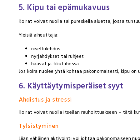
5. Kipu tai epämukavuus
Koirat voivat nuolla tai pureskella aluetta, jossa tuntuu
Yleisiä aiheuttajia:
niveltulehdus
nyrjähdykset tai ruhjeet
haavat ja tikut ihossa
Jos koira nuolee yhtä kohtaa pakonomaisesti, kipu on 
6. Käyttäytymisperäiset syyt
Ahdistus ja stressi
Koirat voivat nuolla itseään rauhoittuakseen – tätä k
Tylsistyminen
Liian vähäinen aktivointi voi johtaa pakonomaiseen nuo