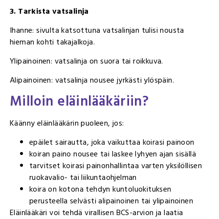
3. Tarkista vatsalinja
Ihanne: sivulta katsottuna vatsalinjan tulisi nousta
hieman kohti takajalkoja.
Ylipainoinen: vatsalinja on suora tai roikkuva.
Alipainoinen: vatsalinja nousee jyrkästi ylöspäin.
Milloin eläinlääkäriin?
Käänny eläinlääkärin puoleen, jos:
epäilet sairautta, joka vaikuttaa koirasi painoon
koiran paino nousee tai laskee lyhyen ajan sisällä
tarvitset koirasi painonhallintaa varten yksilöllisen
ruokavalio- tai liikuntaohjelman
koira on kotona tehdyn kuntoluokituksen
perusteella selvästi alipainoinen tai ylipainoinen
Eläinlääkäri voi tehdä virallisen BCS-arvion ja laatia