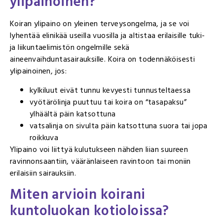
ylipainoinen?
Koiran ylipaino on yleinen terveysongelma, ja se voi
lyhentää elinikää useilla vuosilla ja altistaa erilaisille tuki-
ja liikuntaelimistön ongelmille sekä
aineenvaihduntasairauksille. Koira on todennäköisesti
ylipainoinen, jos:
kylkiluut eivät tunnu kevyesti tunnusteltaessa
vyötärölinja puuttuu tai koira on “tasapaksu”
ylhäältä päin katsottuna
vatsalinja on sivulta päin katsottuna suora tai jopa
roikkuva
Ylipaino voi liittyä kulutukseen nähden liian suureen
ravinnonsaantiin, vääränlaiseen ravintoon tai moniin
erilaisiin sairauksiin.
Miten arvioin koirani
kuntoluokan kotioloissa?