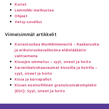
Koirat
Lemmikki matkustaa
Ohjeet
Vetsy-sovellus
Viimeisimmät artikkelit
Koiranruokaa Munkkiniemestä – Raakaruoka-
ja erikoisruokavalikoima eläinlääkärin
valitsemana
Kissojen ummetus – syyt, oireet ja hoito
Sarveiskalvohaavaumat kissoilla ja koirilla –
syyt, oireet ja hoito
Kissa ja karvapallot
Kissan eosinofiilinen granuloomakompleksi
(EGC): Syyt, oireet ja hoito