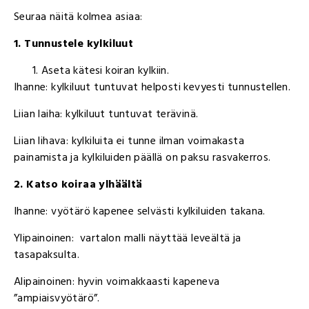
Seuraa näitä kolmea asiaa:
1. Tunnustele kylkiluut
Aseta kätesi koiran kylkiin.
Ihanne: kylkiluut tuntuvat helposti kevyesti tunnustellen.
Liian laiha: kylkiluut tuntuvat terävinä.
Liian lihava: kylkiluita ei tunne ilman voimakasta
painamista ja kylkiluiden päällä on paksu rasvakerros.
2. Katso koiraa ylhäältä
Ihanne: vyötärö kapenee selvästi kylkiluiden takana.
Ylipainoinen: vartalon malli näyttää leveältä ja
tasapaksulta.
Alipainoinen: hyvin voimakkaasti kapeneva
”ampiaisvyötärö”.