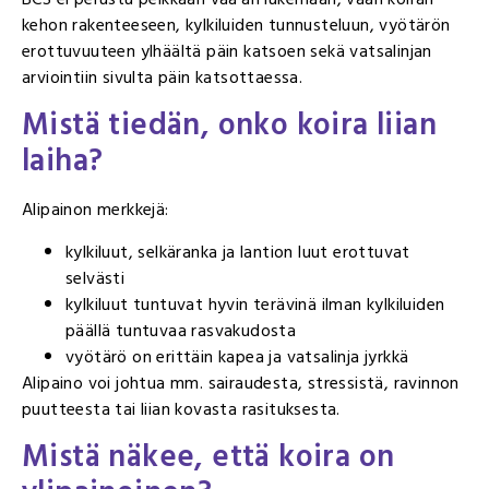
kehon rakenteeseen, kylkiluiden tunnusteluun, vyötärön
erottuvuuteen ylhäältä päin katsoen sekä vatsalinjan
arviointiin sivulta päin katsottaessa.
Mistä tiedän, onko koira liian
laiha?
Alipainon merkkejä:
kylkiluut, selkäranka ja lantion luut erottuvat
selvästi
kylkiluut tuntuvat hyvin terävinä ilman kylkiluiden
päällä tuntuvaa rasvakudosta
vyötärö on erittäin kapea ja vatsalinja jyrkkä
Alipaino voi johtua mm. sairaudesta, stressistä, ravinnon
puutteesta tai liian kovasta rasituksesta.
Mistä näkee, että koira on