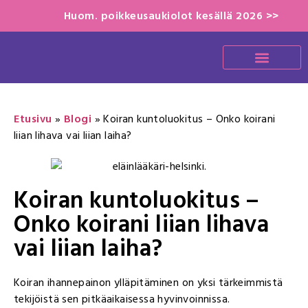
Huom. poikkeusaukiolot kesällä 2026 >>
Etusivu
»
Blogi
»
Koiran kuntoluokitus – Onko koirani
liian lihava vai liian laiha?
Koiran kuntoluokitus –
Onko koirani liian lihava
vai liian laiha?
Koiran ihannepainon ylläpitäminen on yksi tärkeimmistä
tekijöistä sen pitkäaikaisessa hyvinvoinnissa.