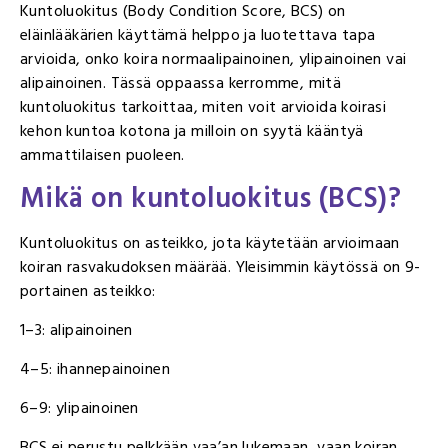
Kuntoluokitus (Body Condition Score, BCS) on
eläinlääkärien käyttämä helppo ja luotettava tapa
arvioida, onko koira normaalipainoinen, ylipainoinen vai
alipainoinen. Tässä oppaassa kerromme, mitä
kuntoluokitus tarkoittaa, miten voit arvioida koirasi
kehon kuntoa kotona ja milloin on syytä kääntyä
ammattilaisen puoleen.
Mikä on kuntoluokitus (BCS)?
Kuntoluokitus on asteikko, jota käytetään arvioimaan
koiran rasvakudoksen määrää. Yleisimmin käytössä on 9-
portainen asteikko:
1–3: alipainoinen
4–5: ihannepainoinen
6–9: ylipainoinen
BCS ei perustu pelkkään vaa’an lukemaan, vaan koiran