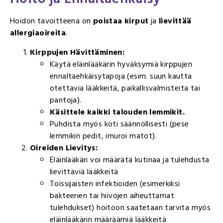
Hoidon tavoitteena on
poistaa kirput
ja
lievittää
allergiaoireita
.
Kirppujen Hävittäminen:
Käytä eläinlääkärin hyväksymiä kirppujen
ennaltaehkäisytapoja (esim. suun kautta
otettavia lääkkeitä, paikallisvalmisteita tai
pantoja).
Käsittele kaikki talouden lemmikit.
Puhdista myös koti säännöllisesti (pese
lemmikin pedit, imuroi matot).
Oireiden Lievitys:
Eläinlääkäri voi määrätä kutinaa ja tulehdusta
lievittäviä lääkkeitä
Toissijaisten infektioiden (esimerkiksi
bakteerien tai hiivojen aiheuttamat
tulehdukset) hoitoon saatetaan tarvita myös
eläinlääkärin määräämiä lääkkeitä