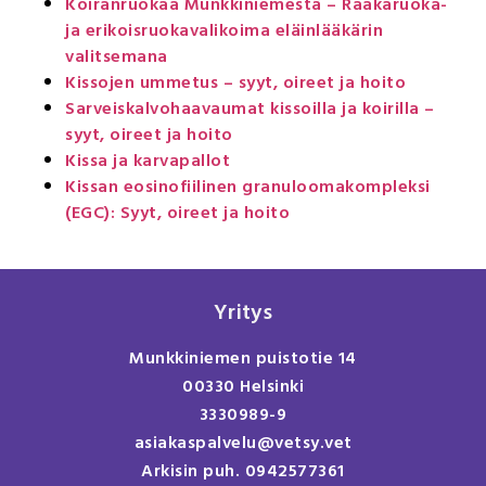
Koiranruokaa Munkkiniemestä – Raakaruoka-
ja erikoisruokavalikoima eläinlääkärin
valitsemana
Kissojen ummetus – syyt, oireet ja hoito
Sarveiskalvohaavaumat kissoilla ja koirilla –
syyt, oireet ja hoito
Kissa ja karvapallot
Kissan eosinofiilinen granuloomakompleksi
(EGC): Syyt, oireet ja hoito
Yritys
Munkkiniemen puistotie 14
00330 Helsinki
3330989-9
asiakaspalvelu@vetsy.vet
Arkisin puh. 0942577361