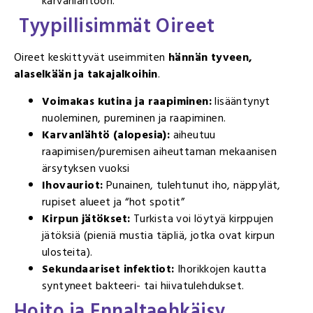
karvanlähtöön.
Tyypillisimmät Oireet
Oireet keskittyvät useimmiten
hännän tyveen,
alaselkään ja takajalkoihin
.
Voimakas kutina ja raapiminen:
lisääntynyt
nuoleminen, pureminen ja raapiminen.
Karvanlähtö (alopesia):
aiheutuu
raapimisen/puremisen aiheuttaman mekaanisen
ärsytyksen vuoksi
Ihovauriot:
Punainen, tulehtunut iho, näppylät,
rupiset alueet ja “hot spotit”
Kirpun jätökset:
Turkista voi löytyä kirppujen
jätöksiä (pieniä mustia täpliä, jotka ovat kirpun
ulosteita).
Sekundaariset infektiot:
Ihorikkojen kautta
syntyneet bakteeri- tai hiivatulehdukset.
Hoito ja Ennaltaehkäisy