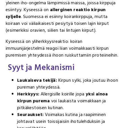
yleinen iho-ongelma lämpimissä maissa, joissa kirppuja
esiintyy. Kyseessä on
allerginen reaktio kirpun
syljelle
. Suomessa ei esiinny koirankirppuja, mutta
koiraan voi väliaikaisesti pesiytyä toisen lajin kirput
(esimerkiksi oravien, siilien tai lintujen kirput).
Kyseessä on yliherkkyysreaktio: koiran
immuunijärjestelmä reagoi liian voimakkaasti kirpun
puremisen yhteydessä ihoon ruiskuttamiin proteiineihin.
Syyt ja Mekanismi
Laukaiseva tekijä:
Kirpun sylki, joka joutuu ihoon
pureman yhteydessä.
Herkkyys:
Allergisille koirille jopa
yksi ainoa
kirpun purema
voi laukaista voimakkaan ja
pitkäkestoisen kutinan.
Seuraukset:
Voimakas kutina ja raapiminen
johtavat usein toissijaisiin ihotulehduksiin ja