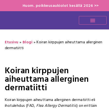
Huom. poikkeusaukiolot kesällä 2026 >>
Etusivu
»
Blogi
»
Koiran kirppujen aiheuttama allerginen
dermatiitti
Koiran kirppujen
aiheuttama allerginen
dermatiitti
Koiran kirppujen aiheuttama allerginen dermatiitti eli
ihotulehdus (FAD,
Flea Allergy Dermatitis
) on erittäin