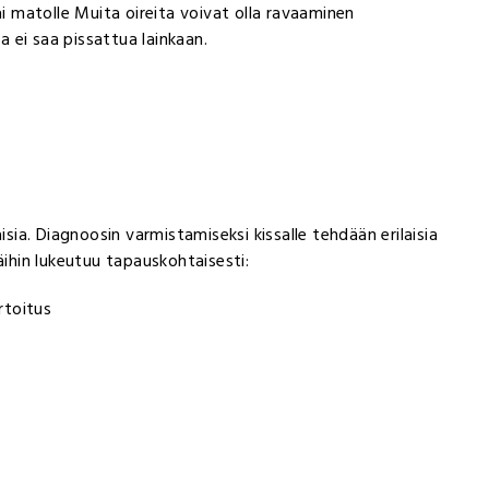
ai matolle Muita oireita voivat olla ravaaminen
a ei saa pissattua lainkaan.
a. Diagnoosin varmistamiseksi kissalle tehdään erilaisia
äihin lukeutuu tapauskohtaisesti:
rtoitus