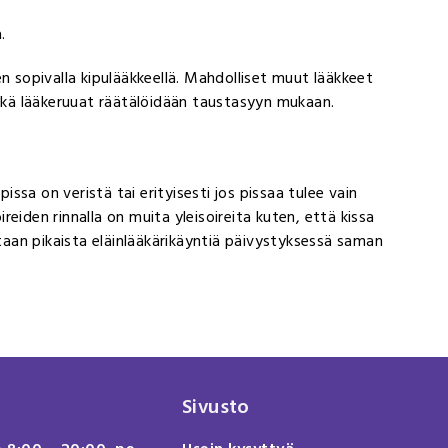
a.
n sopivalla kipulääkkeellä. Mahdolliset muut lääkkeet
sekä lääkeruuat räätälöidään taustasyyn mukaan.
pissa on veristä tai erityisesti jos pissaa tulee vain
ireiden rinnalla on muita yleisoireita kuten, että kissa
itaan pikaista eläinlääkärikäyntiä päivystyksessä saman
Sivusto