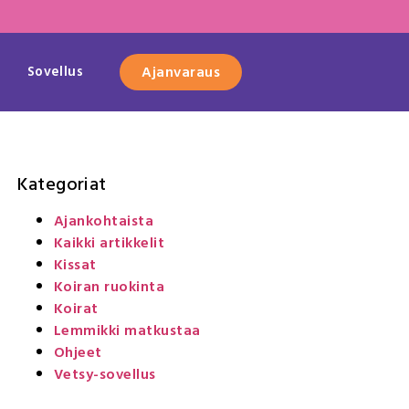
Sovellus
Ajanvaraus
Kategoriat
Ajankohtaista
Kaikki artikkelit
Kissat
Koiran ruokinta
Koirat
Lemmikki matkustaa
Ohjeet
Vetsy-sovellus