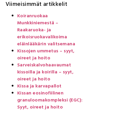
Viimeisimmät artikkelit
Koiranruokaa
Munkkiniemestä –
Raakaruoka- ja
erikoisruokavalikoima
eläinlääkärin valitsemana
Kissojen ummetus – syyt,
oireet ja hoito
Sarveiskalvohaavaumat
kissoilla ja koirilla – syyt,
oireet ja hoito
Kissa ja karvapallot
Kissan eosinofiilinen
granuloomakompleksi (EGC):
Syyt, oireet ja hoito