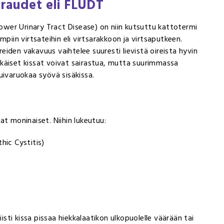
iraudet eli FLUDT
Lower Urinary Tract Disease) on niin kutsuttu kattotermi
lempiin virtsateihin eli virtsarakkoon ja virtsaputkeen.
ireiden vakavuus vaihtelee suuresti lievistä oireista hyvin
enikäiset kissat voivat sairastua, mutta suurimmassa
 kuivaruokaa syövä sisäkissa.
at moninaiset. Niihin lukeutuu:
thic Cystitis)
o
isti kissa pissaa hiekkalaatikon ulkopuolelle väärään tai