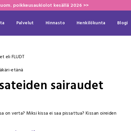
uom. poikkeusaukiolot kesällä 2026 >>
ta
Palvelut
Hinnasto
Henkilökunta
Blogi
et eli FLUDT
tsateiden sairaudet
ssa on verta? Miksi kissa ei saa pissattua? Kissan oireiden