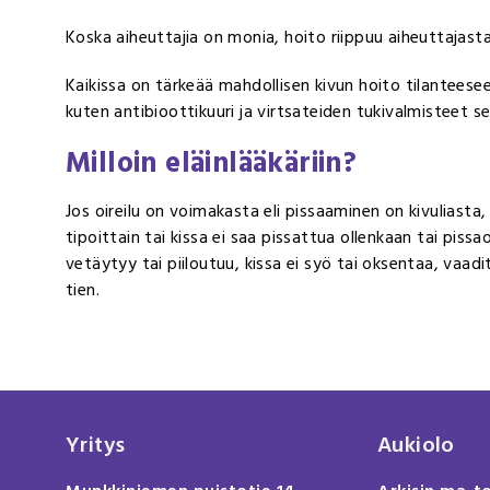
Koska aiheuttajia on monia, hoito riippuu aiheuttajast
Kaikissa on tärkeää mahdollisen kivun hoito tilanteesee
kuten antibioottikuuri ja virtsateiden tukivalmisteet 
Milloin eläinlääkäriin?
Jos oireilu on voimakasta eli pissaaminen on kivuliasta, 
tipoittain tai kissa ei saa pissattua ollenkaan tai pissao
vetäytyy tai piiloutuu, kissa ei syö tai oksentaa, vaad
tien.
Yritys
Aukiolo