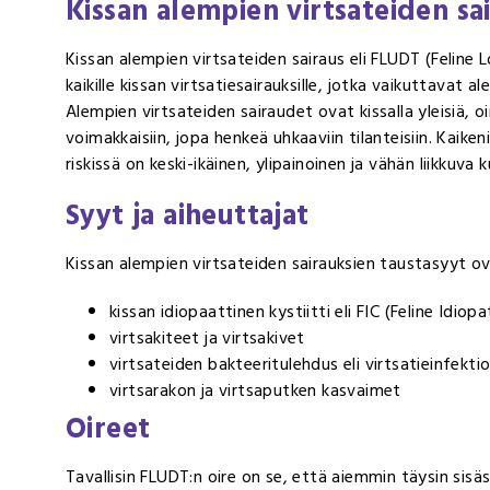
Kissan alempien virtsateiden sa
Kissan alempien virtsateiden sairaus eli FLUDT (Feline 
kaikille kissan virtsatiesairauksille, jotka vaikuttavat a
Alempien virtsateiden sairaudet ovat kissalla yleisiä, o
voimakkaisiin, jopa henkeä uhkaaviin tilanteisiin. Kaik
riskissä on keski-ikäinen, ylipainoinen ja vähän liikkuva
Syyt ja aiheuttajat
Kissan alempien virtsateiden sairauksien taustasyyt ov
kissan idiopaattinen kystiitti eli FIC (Feline Idiopa
virtsakiteet ja virtsakivet
virtsateiden bakteeritulehdus eli virtsatieinfekti
virtsarakon ja virtsaputken kasvaimet
Oireet
Tavallisin FLUDT:n oire on se, että aiemmin täysin sisäsi