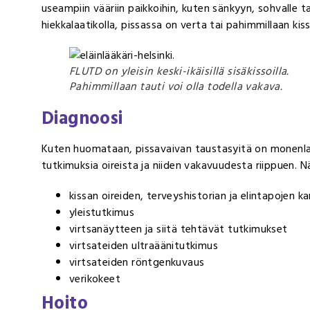
useampiin vääriin paikkoihin, kuten sänkyyn, sohvalle t
hiekkalaatikolla, pissassa on verta tai pahimmillaan kiss
FLUTD on yleisin keski-ikäisillä sisäkissoilla.
Pahimmillaan tauti voi olla todella vakava.
Diagnoosi
Kuten huomataan, pissavaivan taustasyitä on monenlaisi
tutkimuksia oireista ja niiden vakavuudesta riippuen. N
kissan oireiden, terveyshistorian ja elintapojen ka
yleistutkimus
virtsanäytteen ja siitä tehtävät tutkimukset
virtsateiden ultraäänitutkimus
virtsateiden röntgenkuvaus
verikokeet
Hoito