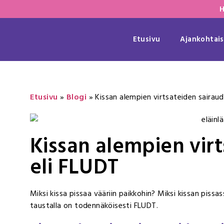
H
Etusivu
Ajankohtais
Etusivu
»
Blogi
»
Kissan alempien virtsateiden sairaud
Kissan alempien vir
eli FLUDT
Miksi kissa pissaa vääriin paikkohin? Miksi kissan pissa
taustalla on todennäköisesti FLUDT.