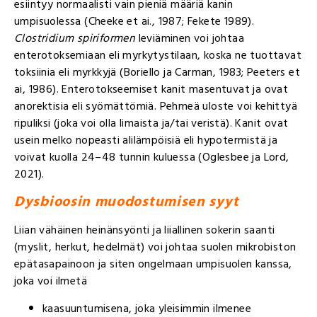
esiintyy normaalisti vain pieniä määriä kanin
umpisuolessa (Cheeke et ai., 1987; Fekete 1989).
Clostridium spiriformen
leviäminen voi johtaa
enterotoksemiaan eli myrkytystilaan, koska ne tuottavat
toksiinia eli myrkkyjä (Boriello ja Carman, 1983; Peeters et
ai, 1986). Enterotokseemiset kanit masentuvat ja ovat
anorektisia eli syömättömiä. Pehmeä uloste voi kehittyä
ripuliksi (joka voi olla limaista ja/tai veristä). Kanit ovat
usein melko nopeasti alilämpöisiä eli hypotermistä ja
voivat kuolla 24–48 tunnin kuluessa (Oglesbee ja Lord,
2021).
Dysbioosin muodostumisen syyt
Liian vähäinen heinänsyönti ja liiallinen sokerin saanti
(myslit, herkut, hedelmät) voi johtaa suolen mikrobiston
epätasapainoon ja siten ongelmaan umpisuolen kanssa,
joka voi ilmetä
kaasuuntumisena, joka yleisimmin ilmenee