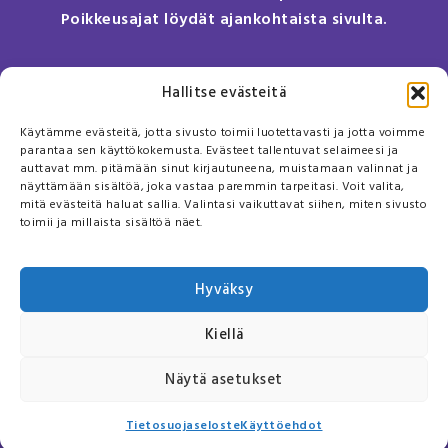
Poikkeusajat löydät ajankohtaista sivulta.
Anna meille palautetta
Hallitse evästeitä
Tule meille töihin!
Käytämme evästeitä, jotta sivusto toimii luotettavasti ja jotta voimme
Sivusto
parantaa sen käyttökokemusta. Evästeet tallentuvat selaimeesi ja
auttavat mm. pitämään sinut kirjautuneena, muistamaan valinnat ja
näyttämään sisältöä, joka vastaa paremmin tarpeitasi. Voit valita,
Usein kysyttyä
mitä evästeitä haluat sallia. Valintasi vaikuttavat siihen, miten sivusto
Tietosuojaseloste
toimii ja millaista sisältöä näet.
Käyttöehdot
Puhelinreseptin toimitus- ja maksuehdot
Hyväksy
Kiellä
Näytä asetukset
Tietosuojaseloste
Käyttöehdot