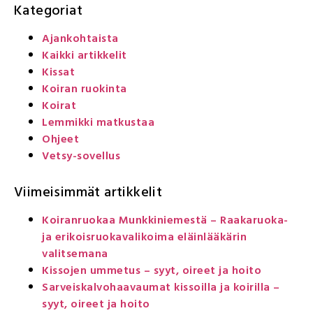
Kategoriat
Ajankohtaista
Kaikki artikkelit
Kissat
Koiran ruokinta
Koirat
Lemmikki matkustaa
Ohjeet
Vetsy-sovellus
Viimeisimmät artikkelit
Koiranruokaa Munkkiniemestä – Raakaruoka-
ja erikoisruokavalikoima eläinlääkärin
valitsemana
Kissojen ummetus – syyt, oireet ja hoito
Sarveiskalvohaavaumat kissoilla ja koirilla –
syyt, oireet ja hoito