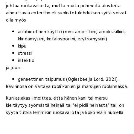
johtua ruokavaliosta, mutta muita pehmeitä ulosteita
aiheuttavia enteriitin eli suolistotulehduksen syitä voivat
olla myös
antibioottien käyttö (mm. ampisilliini, amoksisilliini,
klindamysiini, kefalosporiini, erytromysiini)
kipu
stressi
infektio
ja jopa
geneettinen taipumus (Oglesbee ja Lord, 2021).
Ravinnolla on valtava rooli kanien ja marsujen ruokinnassa.
Kun asiakas ilmoittaa, että hänen kani tai marsu
kieltäytyy syömästä heinää tai ”ei pidä heinästä” tai, on
syytä tutkia lemmikin ruokavaliota ja koko eläin huolella.