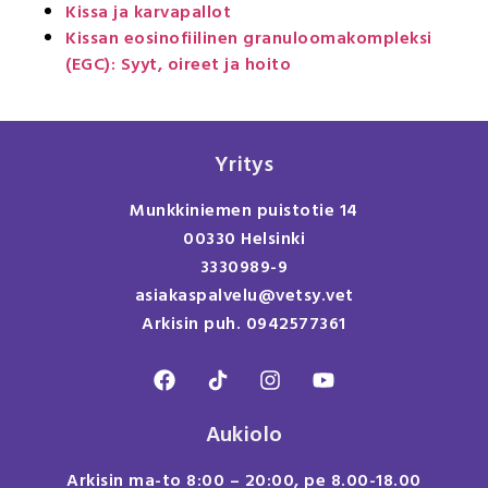
Kissa ja karvapallot
Kissan eosinofiilinen granuloomakompleksi
(EGC): Syyt, oireet ja hoito
Yritys
Munkkiniemen puistotie 14
00330 Helsinki
3330989-9
asiakaspalvelu@vetsy.vet
Arkisin puh. 0942577361
Aukiolo
Arkisin ma-to 8:00 – 20:00, pe 8.00-18.00