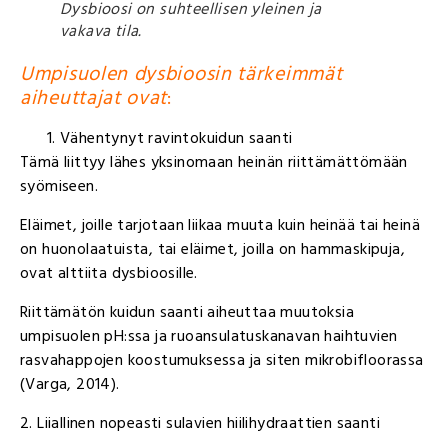
Dysbioosi on suhteellisen yleinen ja
vakava tila.
Umpisuolen dysbioosin tärkeimmät
aiheuttajat ovat
:
Vähentynyt ravintokuidun saanti
Tämä liittyy lähes yksinomaan heinän riittämättömään
syömiseen.
Eläimet, joille tarjotaan liikaa muuta kuin heinää tai heinä
on huonolaatuista, tai eläimet, joilla on hammaskipuja,
ovat alttiita dysbioosille.
Riittämätön kuidun saanti aiheuttaa muutoksia
umpisuolen pH:ssa ja ruoansulatuskanavan haihtuvien
rasvahappojen koostumuksessa ja siten mikrobifloorassa
(Varga, 2014).
2. Liiallinen nopeasti sulavien hiilihydraattien saanti