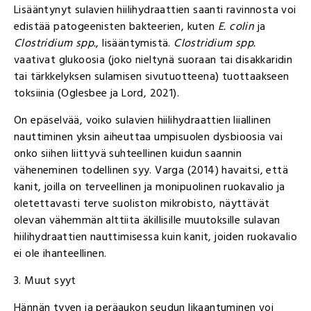
Lisääntynyt sulavien hiilihydraattien saanti ravinnosta voi
edistää patogeenisten bakteerien, kuten
E. colin
ja
Clostridium spp.
, lisääntymistä.
Clostridium spp.
vaativat glukoosia (joko nieltynä suoraan tai disakkaridin
tai tärkkelyksen sulamisen sivutuotteena) tuottaakseen
toksiinia (Oglesbee ja Lord, 2021).
On epäselvää, voiko sulavien hiilihydraattien liiallinen
nauttiminen yksin aiheuttaa umpisuolen dysbioosia vai
onko siihen liittyvä suhteellinen kuidun saannin
väheneminen todellinen syy. Varga (2014) havaitsi, että
kanit, joilla on terveellinen ja monipuolinen ruokavalio ja
oletettavasti terve suoliston mikrobisto, näyttävät
olevan vähemmän alttiita äkillisille muutoksille sulavan
hiilihydraattien nauttimisessa kuin kanit, joiden ruokavalio
ei ole ihanteellinen.
3. Muut syyt
Hännän tyven ja peräaukon seudun likaantuminen voi