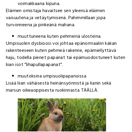
voimakkaana kipuna.
Eläimen omistaja havaitsee sen yleensä eläimen
vaisuutena ja vetäytymisenä. Pahimmillaan jopa
turvonneena ja pinkeänä mahana.
muuttuneena kuten pehmeinä ulosteina.
Umpisuolen dysbioosi voi johtaa epänormaaliin kakan
rakenteeseen kuten pehmeä rakenne, epämiellyttävä
haju, todella pienet papanat tai epämuodostuneet kuten
liian isot ”lihapullapapanat”.
muutoksina umpisuolipapanoissa
Lisää liian vähäisestä heinänsyönnistä ja kanin sekä
marsun oikeaoppisesta ruokinnasta TÄÄLLÄ.