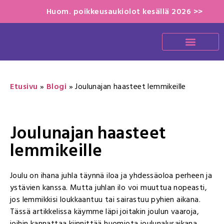
Huom. poikkeusaukiolot kesällä 2026 >>
Etusivu
»
Blogi
»
Joulunajan haasteet lemmikeille
Joulunajan haasteet
lemmikeille
Joulu on ihana juhla täynnä iloa ja yhdessäoloa perheen ja
ystävien kanssa. Mutta juhlan ilo voi muuttua nopeasti,
jos lemmikkisi loukkaantuu tai sairastuu pyhien aikana.
Tässä artikkelissa käymme läpi joitakin joulun vaaroja,
joihin kannattaa kiinnittää huomiota joulunalusaikana.