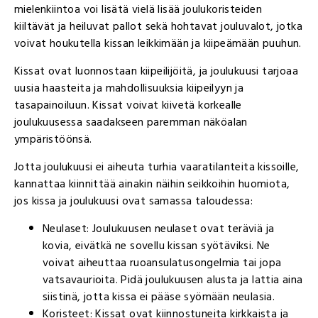
mielenkiintoa voi lisätä vielä lisää joulukoristeiden
kiiltävät ja heiluvat pallot sekä hohtavat jouluvalot, jotka
voivat houkutella kissan leikkimään ja kiipeämään puuhun.
Kissat ovat luonnostaan kiipeilijöitä, ja joulukuusi tarjoaa
uusia haasteita ja mahdollisuuksia kiipeilyyn ja
tasapainoiluun. Kissat voivat kiivetä korkealle
joulukuusessa saadakseen paremman näköalan
ympäristöönsä.
Jotta joulukuusi ei aiheuta turhia vaaratilanteita kissoille,
kannattaa kiinnittää ainakin näihin seikkoihin huomiota,
jos kissa ja joulukuusi ovat samassa taloudessa:
Neulaset: Joulukuusen neulaset ovat teräviä ja
kovia, eivätkä ne sovellu kissan syötäviksi. Ne
voivat aiheuttaa ruoansulatusongelmia tai jopa
vatsavaurioita. Pidä joulukuusen alusta ja lattia aina
siistinä, jotta kissa ei pääse syömään neulasia.
Koristeet: Kissat ovat kiinnostuneita kirkkaista ja