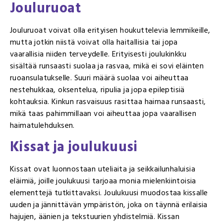
Jouluruoat
Jouluruoat voivat olla erityisen houkuttelevia lemmikeille,
mutta jotkin niistä voivat olla haitallisia tai jopa
vaarallisia niiden terveydelle. Erityisesti joulukinkku
sisältää runsaasti suolaa ja rasvaa, mikä ei sovi eläinten
ruoansulatukselle. Suuri määrä suolaa voi aiheuttaa
nestehukkaa, oksentelua, ripulia ja jopa epileptisiä
kohtauksia. Kinkun rasvaisuus rasittaa haimaa runsaasti,
mikä taas pahimmillaan voi aiheuttaa jopa vaarallisen
haimatulehduksen.
Kissat ja joulukuusi
Kissat ovat luonnostaan uteliaita ja seikkailunhaluisia
eläimiä, joille joulukuusi tarjoaa monia mielenkiintoisia
elementtejä tutkittavaksi. Joulukuusi muodostaa kissalle
uuden ja jännittävän ympäristön, joka on täynnä erilaisia
hajujen, äänien ja tekstuurien yhdistelmiä. Kissan