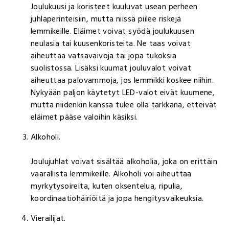
Joulukuusi ja koristeet kuuluvat usean perheen
juhlaperinteisiin, mutta niissä piilee riskejä
lemmikeille. Eläimet voivat syödä joulukuusen
neulasia tai kuusenkoristeita. Ne taas voivat
aiheuttaa vatsavaivoja tai jopa tukoksia
suolistossa. Lisäksi kuumat jouluvalot voivat
aiheuttaa palovammoja, jos lemmikki koskee niihin.
Nykyään paljon käytetyt LED-valot eivät kuumene,
mutta niidenkin kanssa tulee olla tarkkana, etteivät
eläimet pääse valoihin käsiksi.
Alkoholi.
Joulujuhlat voivat sisältää alkoholia, joka on erittäin
vaarallista lemmikeille. Alkoholi voi aiheuttaa
myrkytysoireita, kuten oksentelua, ripulia,
koordinaatiohäiriöitä ja jopa hengitysvaikeuksia.
Vierailijat.