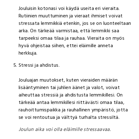
Jouluisin kotonasi voi käydä useita eri vieraita.
Rutiinien muuttuminen ja vieraat ihmiset voivat
stressata lemmikkiä etenkin, jos se on luonteeltaan
arka. On tärkeää varmistaa, että lemmikki saa
tarpeeksi omaa tilaa ja rauhaa. Vieraita on myös
hyvä ohjeistaa siihen, ettei eläimille anneta
herkkuja.
Stressi ja ahdistus.
Jouluajan muutokset, kuten vieraiden määrän
lisääntyminen tai juhlien äänet ja valot, voivat
aiheuttaa stressiä ja ahdistusta lemmikillesi. On
tärkeää antaa lemmikillesi riittävästi omaa tilaa,
rauhoittumispaikka ja rauhallinen ympäristö, jotta
se voi rentoutua ja välttyä turhalta stressiltä.
Joulun aika voi olla eläimille stressaavaa.