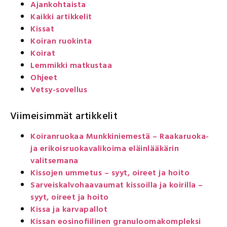
Ajankohtaista
Kaikki artikkelit
Kissat
Koiran ruokinta
Koirat
Lemmikki matkustaa
Ohjeet
Vetsy-sovellus
Viimeisimmät artikkelit
Koiranruokaa Munkkiniemestä – Raakaruoka-
ja erikoisruokavalikoima eläinlääkärin
valitsemana
Kissojen ummetus – syyt, oireet ja hoito
Sarveiskalvohaavaumat kissoilla ja koirilla –
syyt, oireet ja hoito
Kissa ja karvapallot
Kissan eosinofiilinen granuloomakompleksi