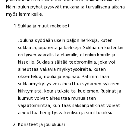
Näin joulun pyhät pysyvät mukana ja turvallisena aikana
myös lemmikeille.
Suklaa ja muut makeiset
Jouluna syödään usein paljon herkkuja, kuten
suklaata, pipareita ja karkkeja. Suklaa on kuitenkin
erityisen vaarallista eläimille, etenkin koirille ja
kissoille. Suklaa sisältää teobromiinia, joka voi
aiheuttaa vakavia myrkytysoireita, kuten
oksentelua, ripulia ja vapinaa. Pahimmillaan
suklaamyrkytys voi aiheuttaa sydämen sykkeen
kiihtymistä, kouristuksia tai kuoleman. Rusinat ja
luumut voivat aiheuttaa munuaisten
vajaatoimintaa, kun taas saksanpähkinät voivat
aiheuttaa hengitysvaikeuksia ja suolitukoksia.
Koristeet ja joulukuusi