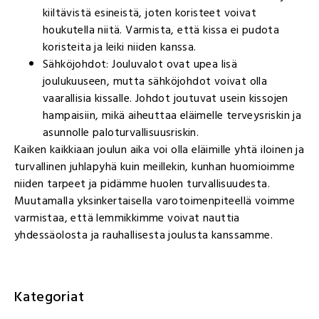
kiiltävistä esineistä, joten koristeet voivat
houkutella niitä. Varmista, että kissa ei pudota
koristeita ja leiki niiden kanssa.
Sähköjohdot: Jouluvalot ovat upea lisä
joulukuuseen, mutta sähköjohdot voivat olla
vaarallisia kissalle. Johdot joutuvat usein kissojen
hampaisiin, mikä aiheuttaa eläimelle terveysriskin ja
asunnolle paloturvallisuusriskin.
Kaiken kaikkiaan joulun aika voi olla eläimille yhtä iloinen ja
turvallinen juhlapyhä kuin meillekin, kunhan huomioimme
niiden tarpeet ja pidämme huolen turvallisuudesta.
Muutamalla yksinkertaisella varotoimenpiteellä voimme
varmistaa, että lemmikkimme voivat nauttia
yhdessäolosta ja rauhallisesta joulusta kanssamme.
Kategoriat