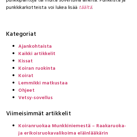
punkkipantoja tai muita soveltuvia aineita. Punkeista ja
punkkikarkotteista voi lukea lisää
täältä
.
Kategoriat
Ajankohtaista
Kaikki artikkelit
Kissat
Koiran ruokinta
Koirat
Lemmikki matkustaa
Ohjeet
Vetsy-sovellus
Viimeisimmät artikkelit
Koiranruokaa Munkkiniemestä – Raakaruoka-
ja erikoisruokavalikoima eläinlääkärin