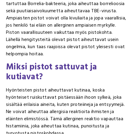
tartuttaa Borrelia-bakteeria, joka aiheuttaa borrelioosia
sekä puutiaisaivokuumetta aiheuttavaa TBE-virusta.
Ampiaisten pistot voivat olla kivuliaita ja jopa vaarallisia,
jos henkilö tai eläin on allerginen ampiaisen myrkylle.
Piston vaarallisuuteen vaikuttaa myös pistokohta.
Lähellä hengitysteitä olevat pistot aiheuttavat usein
ongelmia, kun taas raajoissa olevat pistot yleisesti ovat
helpompia hoitaa.
Miksi pistot sattuvat ja
kutiavat?
Hyönteisten pistot aiheuttavat kutinaa, koska
hyönteiset ruiskuttavat pistäessään ihoon sylkeä, joka
sisältää erilaisia aineita, kuten proteiineja ja entsyymejä.
Ne voivat aiheuttaa allergisia reaktioita ihmisten ja
eläinten elimistössä. Tämä allerginen reaktio vapauttaa
histamiinia, joka aiheuttaa kutinaa, punoitusta ja
turvotusta pistoskohdassa.