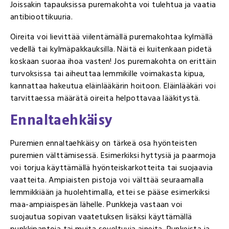
Joissakin tapauksissa puremakohta voi tulehtua ja vaatia
antibioottikuuria.
Oireita voi lievittää viilentämällä puremakohtaa kylmällä
vedellä tai kylmäpakkauksilla. Näitä ei kuitenkaan pidetä
koskaan suoraa ihoa vasten! Jos puremakohta on erittäin
turvoksissa tai aiheuttaa lemmikille voimakasta kipua,
kannattaa hakeutua eläinlääkärin hoitoon. Eläinlääkäri voi
tarvittaessa määrätä oireita helpottavaa lääkitystä.
Ennaltaehkäisy
Puremien ennaltaehkäisy on tärkeä osa hyönteisten
puremien välttämisessä. Esimerkiksi hyttysiä ja paarmoja
voi torjua käyttämällä hyönteiskarkotteita tai suojaavia
vaatteita. Ampiaisten pistoja voi välttää seuraamalla
lemmikkiään ja huolehtimalla, ettei se pääse esimerkiksi
maa-ampiaispesän lähelle. Punkkeja vastaan voi
suojautua sopivan vaatetuksen lisäksi käyttämällä