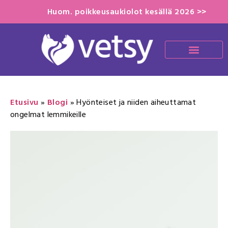
Huom. poikkeusaukiolot kesällä 2026 >>
Etusivu
»
Blogi
»
Hyönteiset ja niiden aiheuttamat
ongelmat lemmikeille