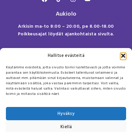
Aukiolo
Arkisin ma-to 8:00 – 20:00, pe 8.00-18.00
Poikkeusajat löydät ajankohtaista sivulta.
Anna meille palautetta
Hallitse evästeitä
Tule meille töihin!
Käytämme evästeitä, jotta sivusto toimii luotettavasti ja jotta voimme
Sivusto
parantaa sen käyttökokemusta. Evästeet tallentuvat selaimeesi ja
auttavat mm. pitämään sinut kirjautuneena, muistamaan valinnat ja
näyttämään sisältöä, joka vastaa paremmin tarpeitasi. Voit valita,
Usein kysyttyä
mitä evästeitä haluat sallia. Valintasi vaikuttavat siihen, miten sivusto
Tietosuojaseloste
toimii ja millaista sisältöä näet.
Käyttöehdot
Puhelinreseptin toimitus- ja maksuehdot
Hyväksy
Kiellä