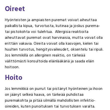
Oireet
Hyönteisten ja ampiaisten puremat voivat aiheuttaa
paikallista kipua, turvotusta, kutinaa ja joskus purema-
tai pistokohta voi tulehtua. Allergisia reaktioita
aiheuttavat puremat ovat harvinaisia, mutta voivat olla
erittäin vakavia. Oireita voivat olla kasvojen, kielen tai
huulten turvotus, hengitysvaikeudet, oksentelu tai ripuli.
Jos lemmikillä on allerginen reaktio, on tärkeää
välittömästi konsultoida eläinlääkäriä ja saada eläin
hoitoon.
Hoito
Jos lemmikkiä on purrut tai pistänyt hyönteinen ja ihoon
on jäänyt selkeä haava, on tärkeää puhdistaa
puremakohta ja pitää silmällä mahdollisten infektio-
oireiden, kuten punoituksen tai turvotuksen varalta.