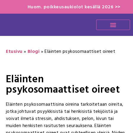
Huom. poikkeusaukiolot kesällä 2026 >>
Etusivu
»
Blogi
»
Eläinten psykosomaattiset oireet
Eläinten
psykosomaattiset oireet
Eläinten psykosomaattisina oireina tarkoitetaan oireita,
jotka johtuvat psyykkisistä tai henkisistä tekijöistä ja
voivat ilmetä stressin, ahdistuksen, pelon, kivun tai
muiden henkisten rasitusten seurauksena. Eläinten
psykosomaattiset oireet ovat suhteellisen yleisiä. Niiden