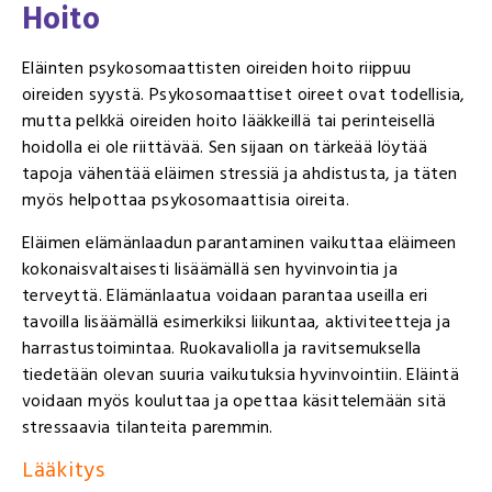
Hoito
Eläinten psykosomaattisten oireiden hoito riippuu
oireiden syystä. Psykosomaattiset oireet ovat todellisia,
mutta pelkkä oireiden hoito lääkkeillä tai perinteisellä
hoidolla ei ole riittävää. Sen sijaan on tärkeää löytää
tapoja vähentää eläimen stressiä ja ahdistusta, ja täten
myös helpottaa psykosomaattisia oireita.
Eläimen elämänlaadun parantaminen vaikuttaa eläimeen
kokonaisvaltaisesti lisäämällä sen hyvinvointia ja
terveyttä. Elämänlaatua voidaan parantaa useilla eri
tavoilla lisäämällä esimerkiksi liikuntaa, aktiviteetteja ja
harrastustoimintaa. Ruokavaliolla ja ravitsemuksella
tiedetään olevan suuria vaikutuksia hyvinvointiin. Eläintä
voidaan myös kouluttaa ja opettaa käsittelemään sitä
stressaavia tilanteita paremmin.
Lääkitys