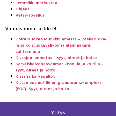
Lemmikki matkustaa
Ohjeet
Vetsy-sovellus
Viimeisimmät artikkelit
Koiranruokaa Munkkiniemestä – Raakaruoka-
ja erikoisruokavalikoima eläinlääkärin
valitsemana
Kissojen ummetus – syyt, oireet ja hoito
Sarveiskalvohaavaumat kissoilla ja koirilla –
syyt, oireet ja hoito
Kissa ja karvapallot
Kissan eosinofiilinen granuloomakompleksi
(EGC): Syyt, oireet ja hoito
Yritys