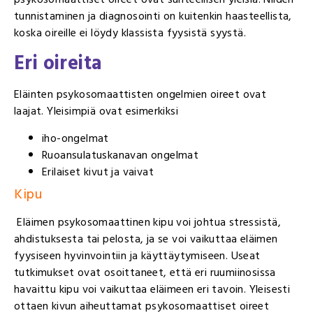
tunnistaminen ja diagnosointi on kuitenkin haasteellista,
koska oireille ei löydy klassista fyysistä syystä.
Eri oireita
Eläinten psykosomaattisten ongelmien oireet ovat
laajat. Yleisimpiä ovat esimerkiksi
iho-ongelmat
Ruoansulatuskanavan ongelmat
Erilaiset kivut ja vaivat
Kipu
Eläimen psykosomaattinen kipu voi johtua stressistä,
ahdistuksesta tai pelosta, ja se voi vaikuttaa eläimen
fyysiseen hyvinvointiin ja käyttäytymiseen. Useat
tutkimukset ovat osoittaneet, että eri ruumiinosissa
havaittu kipu voi vaikuttaa eläimeen eri tavoin. Yleisesti
ottaen kivun aiheuttamat psykosomaattiset oireet