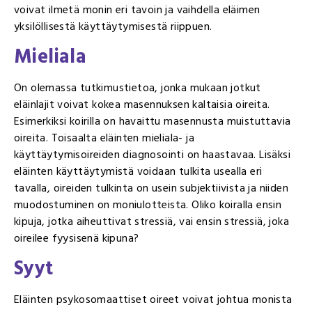
voivat ilmetä monin eri tavoin ja vaihdella eläimen
yksilöllisestä käyttäytymisestä riippuen.
Mieliala
On olemassa tutkimustietoa, jonka mukaan jotkut
eläinlajit voivat kokea masennuksen kaltaisia oireita.
Esimerkiksi koirilla on havaittu masennusta muistuttavia
oireita. Toisaalta eläinten mieliala- ja
käyttäytymisoireiden diagnosointi on haastavaa. Lisäksi
eläinten käyttäytymistä voidaan tulkita usealla eri
tavalla, oireiden tulkinta on usein subjektiivista ja niiden
muodostuminen on moniulotteista. Oliko koiralla ensin
kipuja, jotka aiheuttivat stressiä, vai ensin stressiä, joka
oireilee fyysisenä kipuna?
Syyt
Eläinten psykosomaattiset oireet voivat johtua monista