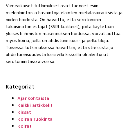
Viimeaikaiset tutkimukset ovat tuoneet esiin
mielenkiintoisia havaintoja eläinten mielialasairauksista ja
niiden hoidosta. On havaittu, että serotoniinin
takaisinoton estäjät (SSRI-lääkkeet), joita käytetään
yleisesti ihmisten masennuksen hoidossa, voivat auttaa
myös koiria, joilla on ahdistuneisuus- ja pelkotiloja.
Toisessa tutkimuksessa havaittiin, että stressistä ja
ahdistuneisuudesta kärsivillä kissoilla oli alentunut
serotoniinitaso aivoissa.
Kategoriat
Ajankohtaista
Kaikki artikkelit
Kissat
Koiran ruokinta
Koirat