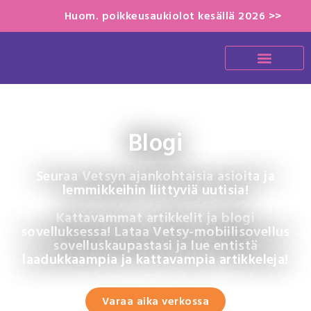
Huom. poikkeusaukiolot kesällä 2026 >>
Blogi
Seuraa Vetsyn ajankohtaisia asioita ja
lemmikkeihin liittyviä uutisia!
Kattavammat artikkelit ja blogi
sovelluksessa! Lataa Vetsy-mobiilisovellus
sovelluskaupastasi ja lue entistä
laadukkaampia ja kattavampia artikkeleja!
Varaa aika verkossa