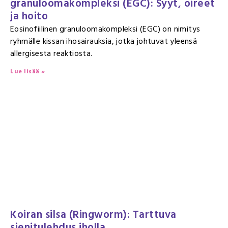
granuloomakompleksi (EGC): Syyt, oireet
ja hoito
Eosinofiilinen granuloomakompleksi (EGC) on nimitys
ryhmälle kissan ihosairauksia, jotka johtuvat yleensä
allergisesta reaktiosta.
Lue lisää »
Koiran silsa (Ringworm): Tarttuva
sienitulehdus iholla