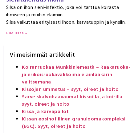
Silsa on ihon sieni-infektio, joka voi tarttua koirasta
ihmiseen ja muihin eläimiin.
Silsa vaikuttaa erityisesti ihoon, karvatuppiin ja kynsiin.
Lue lisää »
Viimeisimmät artikkelit
Koiranruokaa Munkkiniemestä – Raakaruoka-
ja erikoisruokavalikoima eläinlääkärin
valitsemana
Kissojen ummetus – syyt, oireet ja hoito
Sarveiskalvohaavaumat kissoilla ja koirilla –
syyt, oireet ja hoito
Kissa ja karvapallot
Kissan eosinofiilinen granuloomakompleksi
(EGC): Syyt, oireet ja hoito