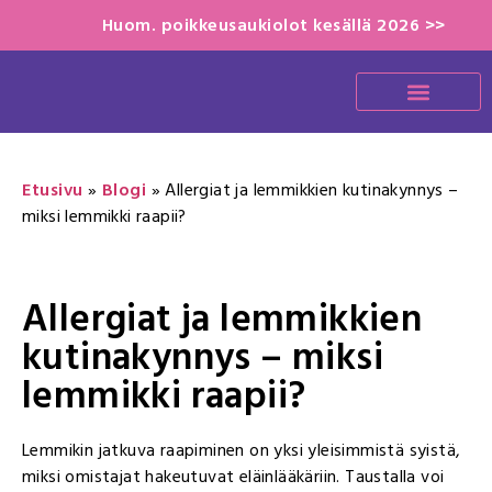
Huom. poikkeusaukiolot kesällä 2026 >>
Etusivu
»
Blogi
»
Allergiat ja lemmikkien kutinakynnys –
miksi lemmikki raapii?
Allergiat ja lemmikkien
kutinakynnys – miksi
lemmikki raapii?
Lemmikin jatkuva raapiminen on yksi yleisimmistä syistä,
miksi omistajat hakeutuvat eläinlääkäriin. Taustalla voi