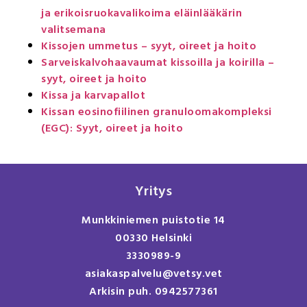
ja erikoisruokavalikoima eläinlääkärin
valitsemana
Kissojen ummetus – syyt, oireet ja hoito
Sarveiskalvohaavaumat kissoilla ja koirilla –
syyt, oireet ja hoito
Kissa ja karvapallot
Kissan eosinofiilinen granuloomakompleksi
(EGC): Syyt, oireet ja hoito
Yritys
Munkkiniemen puistotie 14
00330 Helsinki
3330989-9
asiakaspalvelu@vetsy.vet
Arkisin puh. 0942577361