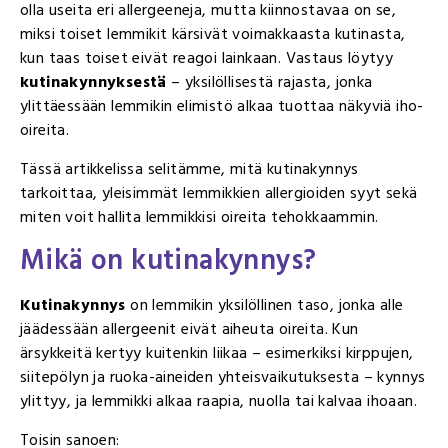
olla useita eri allergeeneja, mutta kiinnostavaa on se,
miksi toiset lemmikit kärsivät voimakkaasta kutinasta,
kun taas toiset eivät reagoi lainkaan. Vastaus löytyy
kutinakynnyksestä
– yksilöllisestä rajasta, jonka
ylittäessään lemmikin elimistö alkaa tuottaa näkyviä iho-
oireita.
Tässä artikkelissa selitämme, mitä kutinakynnys
tarkoittaa, yleisimmät lemmikkien allergioiden syyt sekä
miten voit hallita lemmikkisi oireita tehokkaammin.
Mikä on kutinakynnys?
Kutinakynnys
on lemmikin yksilöllinen taso, jonka alle
jäädessään allergeenit eivät aiheuta oireita. Kun
ärsykkeitä kertyy kuitenkin liikaa – esimerkiksi kirppujen,
siitepölyn ja ruoka-aineiden yhteisvaikutuksesta – kynnys
ylittyy, ja lemmikki alkaa raapia, nuolla tai kalvaa ihoaan.
Toisin sanoen: