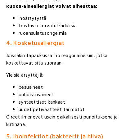
Ruoka-aineallergiat voivat aiheuttaa:
ihoärsytystä
toistuvia korvatulehduksia
ruoansulatusongelmia
4. Kosketusallergiat
Joissakin tapauksissa iho reagoi aineisiin, jotka
koskettavat sitä suoraan.
Yleisiä ärsyttäjiä:
pesuaineet
puhdistusaineet
synteettiset kankaat
uudet petivaatteet tai matot
Oireet ilmenevät usein paikallisesti punoituksena ja
kutinana.
5. Ihoinfektiot (bakteerit ja hiiva)