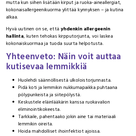
mutta kun siihen lisätään kirput ja ruoka-aineallergiat,
kokonaisallergeenikuorma ylittää kynnyksen – ja kutina
alkaa.
Hyvä uutinen on se, että
yhdenkin allergeenin
hallinta
, kuten tehokas kirpputorjunta, voi laskea
kokonaiskuormaa ja tuoda suurta helpotusta.
Yhteenveto: Näin voit auttaa
kutisevaa lemmikkiä
Huolehdi säännöllisestä ulkoloistorjunnasta.
Pidä koti ja lemmikin nukkumapaikka puhtaana
pölypunkeista ja siitepölystä.
Keskustele eläinlääkärin kanssa ruokavalion
eliminointikokeesta.
Tarkkaile, pahentaako jokin aine tai materiaali
lemmikin oireita.
Hoida mahdolliset ihoinfektiot ajoissa.