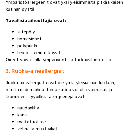
Ympäristöallergeenit ovat yksi yleisimmistä pitkäaikaisen
kutinan syistä.
Tavallisia aiheuttajia ovat:
siitepöly
homesienet
pölypunkit
heinät ja muut kasvit
Oireet voivat olla ympärivuotisia tai kausiluonteisia.
3. Ruoka-aineallergiat
Ruoka-aineallergiat eivät ole yhtä yleisiä kuin luullaan,
mutta niiden aiheuttama kutina voi olla voimakas ja
krooninen. Tyypillisiä allergeeneja ovat:
naudanliha
kana
maitotuotteet
vehnä ja muut viljat