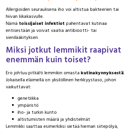
Allergioiden seurauksena iho voi altistua bakteerien tai
hiivan liikakasvulle.
Nämä
toissijaiset infektiot
pahentavat kutinaa
entisestään ja voivat vaatia antibiootti- tai
sienilääkityksen.
Miksi jotkut lemmikit raapivat
enemmän kuin toiset?
Ero johtuu pitkälti lemmikin omasta
kutinakynnyksestä
.
Jokaisella eläimellä on yksilöllinen herkkyystaso, johon
vaikuttavat:
genetiikka
ympäristö
iho- ja turkin kunto
altistumisten määrä ja yhdistelmät
Lemmikki saattaa esimerkiksi sietää hieman siitepölyä,