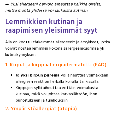
➡️
Yksi allergeeni harvoin aiheuttaa kaikkia oireita,
mutta monta yhdessä voi laukaista kutinan.
Lemmikkien kutinan ja
raapimisen yleisimmät syyt
Alla on koottu tärkeimmät allergeenit ja ärsykkeet, jotka
voivat nostaa lemmikin kokonaisallergeenikuormaa yli
kutinakynnyksen.
1. Kirput ja kirppuallergiadermatiitti (FAD)
Jo
yksi kirpun purema
voi aiheuttaa voimakkaan
allergisen reaktion herkällä koiralla tai kissalla.
Kirppujen sylki aiheuttaa erittäin voimakasta
kutinaa, mikä voi johtaa karvanlähtöön, ihon
punoitukseen ja tulehduksiin.
2. Ympäristöallergiat (atopia)