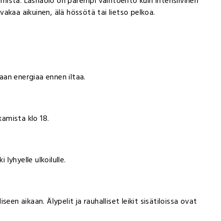
äämistä. Läsnäolo on parempi vaihtoehto kuin intensiivinen
 vakaa aikuinen, älä hössötä tai lietso pelkoa.
an energiaa ennen iltaa.
kamista klo 18.
 lyhyelle ulkoilulle.
en aikaan. Älypelit ja rauhalliset leikit sisätiloissa ovat