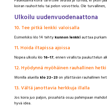
Paukkuarka koira tarvitsee seuraa ja turvaa, ei yksin j
koiran rauhoittelu tai pelon voivottelu. Ole turvallinen,
Ulkoilu uudenvuodenaattona
10. Tee pitkä lenkki valoisalla
Esimerkiksi klo 14 tehty
kunnon lenkki
auttaa purkama
11. Hoida iltapissa ajoissa
Nopea ulkoilu klo
16–17
, ennen virallista paukuttelun al
12. Hyödynnä myöhäinen rauhallinen hetki
Monilla alueilla
klo 22–23
on yllättävän rauhallinen hetki
13. Vältä janottavia herkkuja illalla
Jos koira juo paljon, pissahätä osuu pahimpaan mahdollise
hyvä idea.