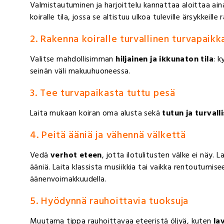
Valmistautuminen ja harjoittelu kannattaa aloittaa ai
koiralle tila, jossa se altistuu ulkoa tuleville ärsykkeill
2. Rakenna koiralle turvallinen turvapaikk
Valitse mahdollisimman
hiljainen ja ikkunaton tila
: 
seinän väli makuuhuoneessa.
3. Tee turvapaikasta tuttu pesä
Laita mukaan koiran oma alusta sekä
tutun ja turval
4. Peitä ääniä ja vähennä välkettä
Vedä
verhot eteen
, jotta ilotulitusten välke ei näy. L
ääniä. Laita klassista musiikkia tai vaikka rentoutumise
äänenvoimakkuudella.
5. Hyödynnä rauhoittavia tuoksuja
Muutama tippa rauhoittavaa eteeristä öljyä, kuten
la