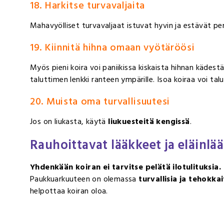
18. Harkitse turvavaljaita
Mahavyölliset turvavaljaat istuvat hyvin ja estävät pe
19. Kiinnitä hihna omaan vyötäröösi
Myös pieni koira voi paniikissa kiskaista hihnan kädestä.
taluttimen lenkki ranteen ympärille. Isoa koiraa voi tal
20. Muista oma turvallisuutesi
Jos on liukasta, käytä
liukuesteitä kengissä
.
Rauhoittavat lääkkeet ja eläinlä
Yhdenkään koiran ei tarvitse pelätä ilotulituksia.
Paukkuarkuuteen on olemassa
turvallisia ja tehokka
helpottaa koiran oloa.