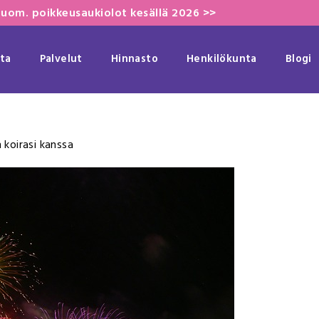
uom. poikkeusaukiolot kesällä 2026 >>
ta
Palvelut
Hinnasto
Henkilökunta
Blogi
koirasi kanssa