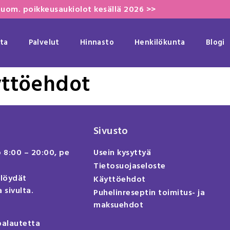
uom. poikkeusaukiolot kesällä 2026 >>
ta
Palvelut
Hinnasto
Henkilökunta
Blogi
yttöehdot
Sivusto
o 8:00 – 20:00, pe
Usein kysyttyä
Tietosuojaseloste
 löydät
Käyttöehdot
 sivulta.
Puhelinreseptin toimitus- ja
maksuehdot
palautetta