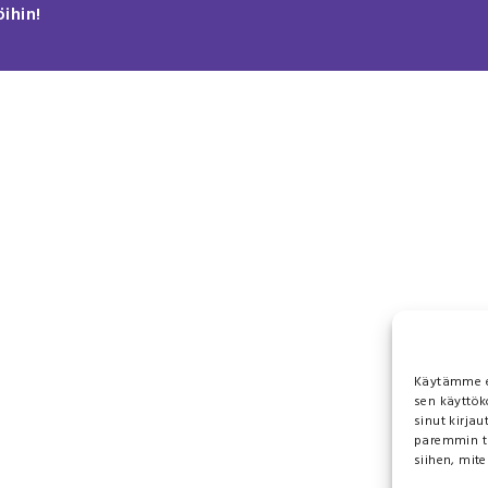
öihin!
Käytämme ev
sen käyttök
sinut kirja
paremmin tar
siihen, mite