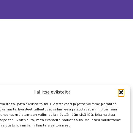
Hallitse evästeitä
ästeitä, jotta sivusto toimii luotettavasti ja jotta voimme parantaa
okemusta. Evästeet tallentuvat selaimeesi ja auttavat mm. pitämään
utuneena, muistamaan valinnat ja näyttämään sisältöä, joka vastaa
peitasi. Voit valita, mitä evästeitä haluat sallia. Valintasi vaikuttavat
n sivusto toimii ja millaista sisältöä näet.