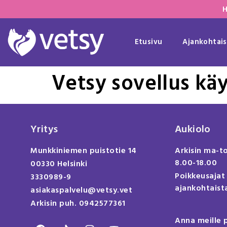
H
Etusivu
Ajankohtais
Vetsy sovellus kä
Yritys
Aukiolo
Munkkiniemen puistotie 14
Arkisin ma-t
8.00-18.00
00330 Helsinki
Poikkeusajat
3330989-9
ajankohtaista
asiakaspalvelu@vetsy.vet
Arkisin puh. 0942577361
Anna meille 