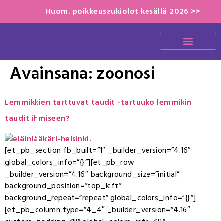
Huom. poikkeusaukiolot kesällä 2026 >>
Avainsana:
zoonosi
Lemmikkien tarttuvat taudit -tartuuko lemmikin
taudit ihmiseen?
[et_pb_section fb_built=”1″ _builder_version=”4.16″
global_colors_info=”{}”][et_pb_row
_builder_version=”4.16″ background_size=”initial”
background_position=”top_left”
background_repeat=”repeat” global_colors_info=”{}”]
[et_pb_column type=”4_4″ _builder_version=”4.16″