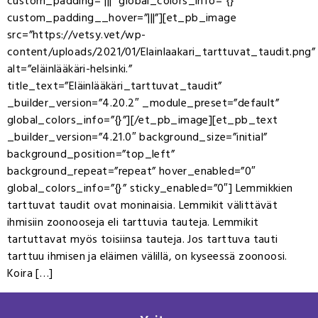
custom_padding=”|||” global_colors_info=”{}”
custom_padding__hover=”|||”][et_pb_image
src=”https://vetsy.vet/wp-
content/uploads/2021/01/Elainlaakari_tarttuvat_taudit.png”
alt=”eläinlääkäri-helsinki.”
title_text=”Eläinlääkäri_tarttuvat_taudit”
_builder_version=”4.20.2″ _module_preset=”default”
global_colors_info=”{}”][/et_pb_image][et_pb_text
_builder_version=”4.21.0″ background_size=”initial”
background_position=”top_left”
background_repeat=”repeat” hover_enabled=”0″
global_colors_info=”{}” sticky_enabled=”0″] Lemmikkien
tarttuvat taudit ovat moninaisia. Lemmikit välittävät
ihmisiin zoonooseja eli tarttuvia tauteja. Lemmikit
tartuttavat myös toisiinsa tauteja. Jos tarttuva tauti
tarttuu ihmisen ja eläimen välillä, on kyseessä zoonoosi.
Koira […]