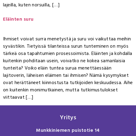
lajeilla, kuten norsuilla, […]
Eläinten suru
Ihmiset voivat surra menetystä ja suru voi vaikuttaa meihin
syvästikin. Tietyissä tilanteissa surun tunteminen on myös
tärkeä osa tapahtumien prosessoimista. Eläinten ja kohdalla
kuitenkin pohditaan usein, voivatko ne kokea samanlaisia
tunteita? Voiko eläin tuntea surua menettäessään
lajitoverin, läheisen eläimen tai ihmisen? Nämä kysymykset
ovat herättäneet kiinnostusta tutkijoiden keskuudessa. Aihe
on kuitenkin monimutkainen, mutta tutkimustulokset
viittaavat […]
Yritys
Munkkiniemen puistotie 14