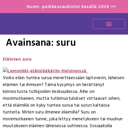
Huom. poikkeusaukiolot kesällä 2026 >>
Avainsana:
suru
Eläinten suru
Voiko eläin tuntea surua menettäessään lajitoverin, läheisen
eläimen tai ihmisen? Tämä kysymys on herättänyt
kiinnostusta tutkijoiden keskuudessa. Aihe on
monimutkainen, mutta tutkimustulokset viittaavat siihen,
että eläimillä on kyky tuntea surua tai surun kaltaisia
tunteita. Miten suru ilmenee eläimillä? Suru on
monimutkainen tunne, joka liittyy menetykseen tai muuhun
muutokseen eläimen läheisessä suhteessa. Sosiaalisilla