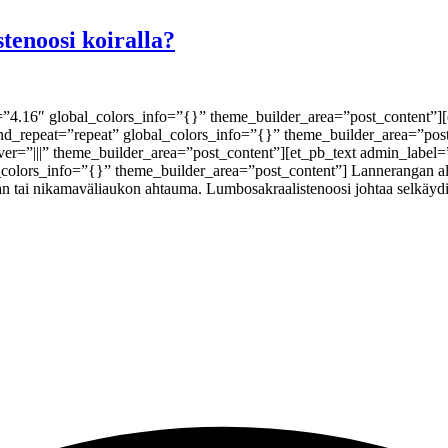
enoosi koiralla?
n=”4.16″ global_colors_info=”{}” theme_builder_area=”post_content”
und_repeat=”repeat” global_colors_info=”{}” theme_builder_area=”po
r=”|||” theme_builder_area=”post_content”][et_pb_text admin_label=”
colors_info=”{}” theme_builder_area=”post_content”] Lannerangan alu
an tai nikamaväliaukon ahtauma. Lumbosakraalistenoosi johtaa selkäyd