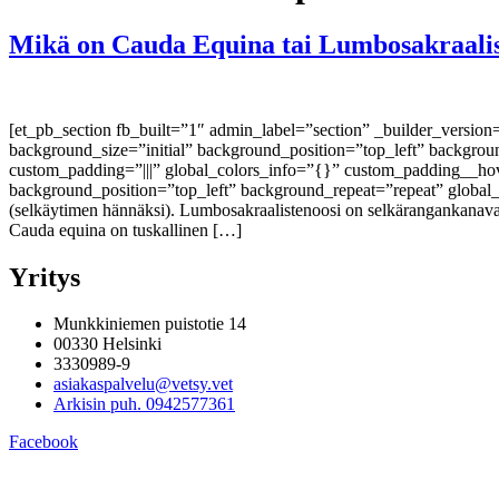
Mikä on Cauda Equina tai Lumbosakraalist
[et_pb_section fb_built=”1″ admin_label=”section” _builder_versio
background_size=”initial” background_position=”top_left” backgro
custom_padding=”|||” global_colors_info=”{}” custom_padding__hove
background_position=”top_left” background_repeat=”repeat” global_
(selkäytimen hännäksi). Lumbosakraalistenoosi on selkärangankanav
Cauda equina on tuskallinen […]
Yritys
Munkkiniemen puistotie 14
00330 Helsinki
3330989-9
asiakaspalvelu@vetsy.vet
Arkisin puh. 0942577361
Facebook