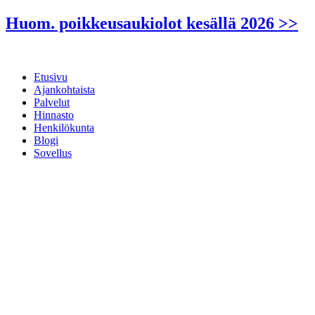
Mene
Huom. poikkeusaukiolot kesällä 2026 >>
sisältöön
Etusivu
Ajankohtaista
Palvelut
Hinnasto
Henkilökunta
Blogi
Sovellus