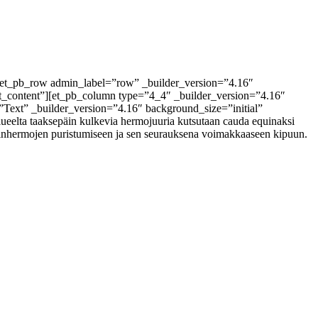
][et_pb_row admin_label=”row” _builder_version=”4.16″
st_content”][et_pb_column type=”4_4″ _builder_version=”4.16″
Text” _builder_version=”4.16″ background_size=”initial”
eelta taaksepäin kulkevia hermojuuria kutsutaan cauda equinaksi
inhermojen puristumiseen ja sen seurauksena voimakkaaseen kipuun.