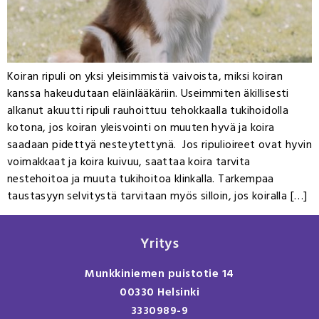
Koiran ripuli on yksi yleisimmistä vaivoista, miksi koiran
kanssa hakeudutaan eläinlääkäriin. Useimmiten äkillisesti
alkanut akuutti ripuli rauhoittuu tehokkaalla tukihoidolla
kotona, jos koiran yleisvointi on muuten hyvä ja koira
saadaan pidettyä nesteytettynä. Jos ripulioireet ovat hyvin
voimakkaat ja koira kuivuu, saattaa koira tarvita
nestehoitoa ja muuta tukihoitoa klinkalla. Tarkempaa
taustasyyn selvitystä tarvitaan myös silloin, jos koiralla […]
Yritys
Munkkiniemen puistotie 14
00330 Helsinki
3330989-9