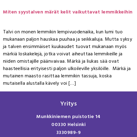
Miten syystalven märät kelit vaikuttavat lemmikkeihin
Talvi on monen lemmikin lempivuodenaika, kun lumi tuo
mukanaan paljon hauskaa puuhaa ja seikkailuja. Mutta syksy
ja talven ensimmäiset kuukaudet tuovat mukanaan myös
märkiä loskakelejä, jotka voivat aiheuttaa lemmikeille ja
niiden omistajille päänvaivaa. Märkä ja liukas sää ovat
haasteellisia erityisesti paljon ulkoileville yksilöille. Märkä ja
mutainen maasto rasittaa lemmikin tassuja, koska
mutaisella alustalla kävely voi […]
Yritys
Munkkiniemen puistotie 14
00330 Helsinki
3330989-9