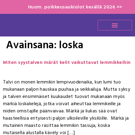
Huom. poikkeusaukiolot kesällä 2026 >>
Avainsana:
loska
Miten syystalven märät kelit vaikuttavat lemmikkeihin
Talvi on monen lemmikin lempivuodenaika, kun lumi tuo
mukanaan paljon hauskaa puuhaa ja seikkailuja. Mutta syksy
ja talven ensimmäiset kuukaudet tuovat mukanaan myös
märkiä loskakelejä, jotka voivat aiheuttaa lemmikeille ja
niiden omistajille päänvaivaa. Märkä ja liukas sää ovat
haasteellisia erityisesti paljon ulkoileville yksilöille. Märkä ja
mutainen maasto rasittaa lemmikin tassuja, koska
mutaisella alustalla kävely voi […]